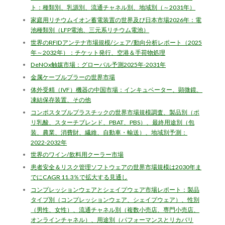
ト：種類別、乳源別、流通チャネル別、地域別（～2031年）
家庭用リチウムイオン蓄電装置の世界及び日本市場2026年：電
池種類別（LFP電池、三元系リチウム電池）
世界のRFIDアンテナ市場規模/シェア/動向分析レポート（2025
年～2032年）：チケット発行、空港＆手荷物処理
DeNOx触媒市場：グローバル予測2025年-2031年
金属ケーブルプラーの世界市場
体外受精（IVF）機器の中国市場：インキュベーター、顕微鏡、
凍結保存装置、その他
コンポスタブルプラスチックの世界市場規模調査、製品別（ポ
リ乳酸、スターチブレンド、PBAT、PBS）、最終用途別（包
装、農業、消費財、繊維、自動車・輸送）、地域別予測：
2022-2032年
世界のワイン/飲料用クーラー市場
患者安全＆リスク管理ソフトウェアの世界市場規模は2030年ま
でにCAGR 11.3％で拡大する見通し
コンプレッションウェアとシェイプウェア市場レポート：製品
タイプ別（コンプレッションウェア、シェイプウェア）、性別
（男性、女性）、流通チャネル別（複数小売店、専門小売店、
オンラインチャネル）、用途別（パフォーマンスとリカバリ