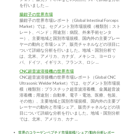
を行いました …
腸鉗子の世界市場
腸鉗子の世界市場レポート（Global Intestinal Forceps
Market）では、セグメント別市場規模（種類別：スト
レート、ベンド；用途別：病院、外来手術センタ
ー）、主要地域と国別市場規模、国内外の主要プレー
ヤーの動向と市場シェア、販売チャネルなどの項目に
ついて詳細な分析を行いました。地域・国別分析で
は、北米、アメリカ、カナダ、メキシコ、ヨーロッ
パ、ドイツ、イギリス、フランス、ロシ …
CNC超音波溶接機の世界市場
CNC超音波溶接機の世界市場レポート（Global CNC
Ultrasonic Welder Market）では、セグメント別市場規
模（種類別：プラスチック超音波溶着機、金属超音波
溶着機；用途別：自動車、電子・電池、医療、包装、
その他）、主要地域と国別市場規模、国内外の主要プ
レーヤーの動向と市場シェア、販売チャネルなどの項
目について詳細な分析を行いました。地域・国別分析
では、北米、アメリカ、カナ …
世界のコラーゲンペプチド市場規模/シェア/動向分析レポー