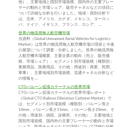
他）、主要地域と国別市場規模、国内外の主要プレー
ヤーの動向と市場シェア、販売チャネルなどの項目に
ついて詳細な分析を行いました。地域・国別分析で
は、北米、アメリカ、カナダ、メキシコ、ヨーロッ
パ、ドイツ、イギリス、フランス、ロシア、 …
世界の物流用無人航空機市場
当資料（Global Unmanned Aerial Vehicles for Logistics
Market）は世界の物流用無人航空機市場の現状と今後
の展望について調査・分析しました。世界の物流用無
人航空機市場概要、主要企業の動向（売上、販売価
格、市場シェア）、セグメント別市場規模（種類別：
業務用品、医療用品、その他；用途別：商業、民間、
軍事）、主要地域別市場規模、流通チャネル分析など
の情報を …
CTOバルーン拡張カテーテルの世界市場
CTOバルーン拡張カテーテルの世界市場レポート
（Global CTO Balloon Dilatation Catheter Market）で
は、セグメント別市場規模（種類別：バルーン長さ
10mm、バルーン長さ15mm、バルーン長さ20mm、そ
の他；用途別：病院、診療所、その他）、主要地域と
国別市場規模、国内外の主要プレーヤーの動向と市場
シェア、販売チャネルなどの項目について詳細な分析