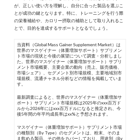
が、正しい使い方を理解し、自分に合った製品を選ぶこ
とが成功の鍵となります。特に、トレーニングを行う際
の栄養補給や、カロリー摂取の補助として取り入れるこ
とで、目的を達成するサポートとなるでしょう。
当資料（Global Mass Gainer Supplement Market）は
世界のマスゲイナー（体重増加サポート）サプリメン
ト市場の現状と今後の展望について調査・分析しまし
た。世界のマスゲイナー（体重増加サポート）サプリ
メント市場概要、主要企業の動向（売上、販売価格、
市場シェア）、セグメント別市場規模、主要地域別市
場規模、流通チャネル分析などの情報を掲載していま
す。
最新調査によると、世界のマスゲイナー（体重増加サ
ポート）サプリメント市場規模は2025年のxxx百万ド
ルから2026年にはxxx百万ドルになると推定され、今
後5年間の年平均成長率はxx%と予想されます。
マスゲイナー（体重増加サポート）サプリメント市場
の種類別（By Type）のセグメントは、粉末、そのま
ま飲める製品、その他をカバーしており、用途別（By