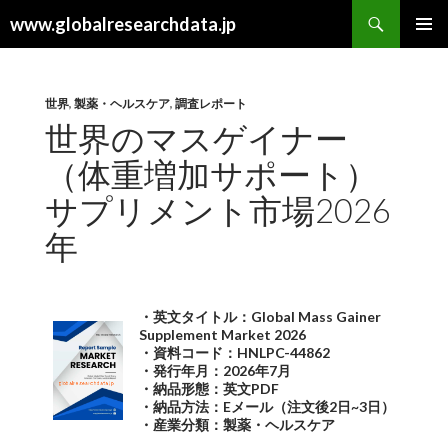
検
www.globalresearchdata.jp
索
コ
メインメ
ン
ニュー
テ
ン
世界
,
製薬・ヘルスケア
,
調査レポート
ツ
世界のマスゲイナー
へ
（体重増加サポート）
ス
キ
サプリメント市場2026
ッ
プ
年
・英文タイトル：Global Mass Gainer
Supplement Market 2026
・資料コード：HNLPC-44862
・発行年月：2026年7月
・納品形態：英文PDF
・納品方法：Eメール（注文後2日~3日）
・産業分類：製薬・ヘルスケア