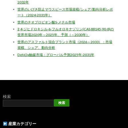
2032年
世界のいびき防止マウスピース市場規模/シェア/動向分析レポ
ート（2024-2031年）
世界のチオプロピオン酸S-メチル市場
2,4-ジヒドロキシル-6-フルオロキナゾリン(CAS 88145-90-8)の
世界市場2020年～2025年、予測（～2030年）
世界のアスファルト混合プラント市場（2026～2033）：市場
規模、シェア、動向分析
DeNOx触媒市場：グローバル予測2025年-2031年
検索
検索
産業カテゴリー