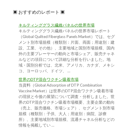
▣ おすすめのレポート ▣
キルティンググラス繊維パネルの世界市場
キルティンググラス繊維パネルの世界市場レポート
（Global Quilted Fiberglass Panels Market）では、セグ
メント別市場規模（種類別：片面、両面；用途別：建
設、工業、その他）、主要地域と国別市場規模、国内
外の主要プレーヤーの動向と市場シェア、販売チャネ
ルなどの項目について詳細な分析を行いました。地
域・国別分析では、北米、アメリカ、カナダ、メキシ
コ、ヨーロッパ、ドイツ、 …
世界のDTP混合ワクチン吸着市場
当資料（Global Adsorption of DTP Combination
Vaccine Market）は世界のDTP混合ワクチン吸着市場
の現状と今後の展望について調査・分析しました。世
界のDTP混合ワクチン吸着市場概要、主要企業の動向
（売上、販売価格、市場シェア）、セグメント別市場
規模（種類別：子供、大人；用途別：病院、診療
所）、主要地域別市場規模、流通チャネル分析などの
情報を掲載してい …