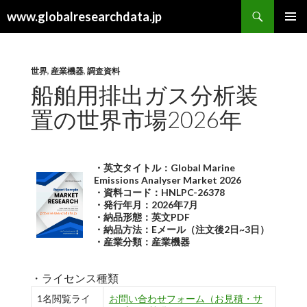
検
www.globalresearchdata.jp
索
コ
メインメ
ン
ニュー
テ
ン
世界
,
産業機器
,
調査資料
ツ
船舶用排出ガス分析装
へ
置の世界市場2026年
ス
キ
ッ
プ
・英文タイトル：Global Marine
Emissions Analyser Market 2026
・資料コード：HNLPC-26378
・発行年月：2026年7月
・納品形態：英文PDF
・納品方法：Eメール（注文後2日~3日）
・産業分類：産業機器
・ライセンス種類
1名閲覧ライ
お問い合わせフォーム（お見積・サ