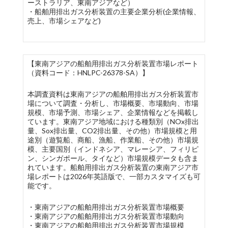
ーストラリア、東南アジアなど）
・船舶用排出ガス分析装置の主要企業分析(企業情報、
売上、市場シェアなど)
【東南アジアの船舶用排出ガス分析装置市場レポート
（資料コード：HNLPC-26378-SA）】
本調査資料は東南アジアの船舶用排出ガス分析装置市
場について調査・分析し、市場概要、市場動向、市場
規模、市場予測、市場シェア、企業情報などを掲載し
ています。東南アジア地域における種類別（NOx排出
量、Sox排出量、CO2排出量、その他）市場規模と用
途別（遊覧船、商船、漁船、作業船、その他）市場規
模、主要国別（インドネシア、マレーシア、フィリピ
ン、シンガポール、タイなど）市場規模データも含ま
れています。船舶用排出ガス分析装置の東南アジア市
場レポートは2026年英語版で、一部カスタマイズも可
能です。
・東南アジアの船舶用排出ガス分析装置市場概要
・東南アジアの船舶用排出ガス分析装置市場動向
・東南アジアの船舶用排出ガス分析装置市場規模