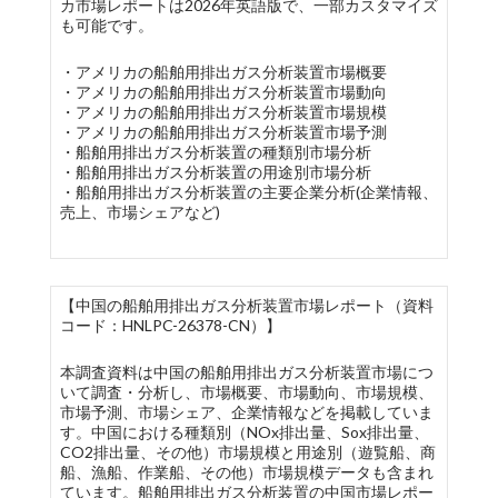
カ市場レポートは2026年英語版で、一部カスタマイズ
も可能です。
・アメリカの船舶用排出ガス分析装置市場概要
・アメリカの船舶用排出ガス分析装置市場動向
・アメリカの船舶用排出ガス分析装置市場規模
・アメリカの船舶用排出ガス分析装置市場予測
・船舶用排出ガス分析装置の種類別市場分析
・船舶用排出ガス分析装置の用途別市場分析
・船舶用排出ガス分析装置の主要企業分析(企業情報、
売上、市場シェアなど)
【中国の船舶用排出ガス分析装置市場レポート（資料
コード：HNLPC-26378-CN）】
本調査資料は中国の船舶用排出ガス分析装置市場につ
いて調査・分析し、市場概要、市場動向、市場規模、
市場予測、市場シェア、企業情報などを掲載していま
す。中国における種類別（NOx排出量、Sox排出量、
CO2排出量、その他）市場規模と用途別（遊覧船、商
船、漁船、作業船、その他）市場規模データも含まれ
ています。船舶用排出ガス分析装置の中国市場レポー