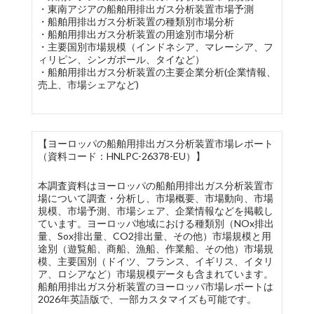
・東南アジアの船舶用排出ガス分析装置市場予測
・船舶用排出ガス分析装置の種類別市場分析
・船舶用排出ガス分析装置の用途別市場分析
・主要国別市場規模（インドネシア、マレーシア、フ
ィリピン、シンガポール、タイなど）
・船舶用排出ガス分析装置の主要企業分析(企業情報、
売上、市場シェアなど)
【ヨーロッパの船舶用排出ガス分析装置市場レポート
（資料コード：HNLPC-26378-EU）】
本調査資料はヨーロッパの船舶用排出ガス分析装置市
場について調査・分析し、市場概要、市場動向、市場
規模、市場予測、市場シェア、企業情報などを掲載し
ています。ヨーロッパ地域における種類別（NOx排出
量、Sox排出量、CO2排出量、その他）市場規模と用
途別（遊覧船、商船、漁船、作業船、その他）市場規
模、主要国別（ドイツ、フランス、イギリス、イタリ
ア、ロシアなど）市場規模データも含まれています。
船舶用排出ガス分析装置のヨーロッパ市場レポートは
2026年英語版で、一部カスタマイズも可能です。