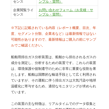
センス
ンプル・質問）
企業閲覧ライ
お問い合わせフォーム（お見積・サ
センス
ンプル・質問）
※下記に記載されている内容（レポート概要、目次、年
度、セグメント分類、企業名など）は最新情報ではない
可能性がありますので、最新情報はご購入の前にサンプ
ルでご確認ください。
船舶用排出ガス分析装置は、船舶から排出されるガスの
成分を測定し、分析するための装置です。これらの装置
は、環境保護や規制遵守のために非常に重要な役割を果
たします。船舶は国際的な輸送手段として広く利用され
ていますが、その運航に伴う排出ガスは大気汚染や地球
温暖化に寄与するため、適切なモニタリングが求められ
ています。
この装置の主な特徴は、リアルタイムでのデータ収集と