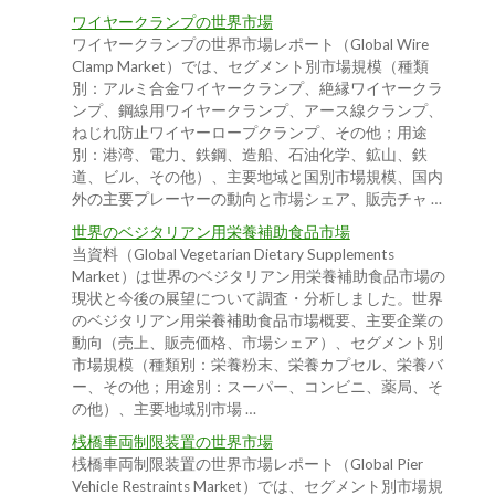
ワイヤークランプの世界市場
ワイヤークランプの世界市場レポート（Global Wire
Clamp Market）では、セグメント別市場規模（種類
別：アルミ合金ワイヤークランプ、絶縁ワイヤークラ
ンプ、鋼線用ワイヤークランプ、アース線クランプ、
ねじれ防止ワイヤーロープクランプ、その他；用途
別：港湾、電力、鉄鋼、造船、石油化学、鉱山、鉄
道、ビル、その他）、主要地域と国別市場規模、国内
外の主要プレーヤーの動向と市場シェア、販売チャ …
世界のベジタリアン用栄養補助食品市場
当資料（Global Vegetarian Dietary Supplements
Market）は世界のベジタリアン用栄養補助食品市場の
現状と今後の展望について調査・分析しました。世界
のベジタリアン用栄養補助食品市場概要、主要企業の
動向（売上、販売価格、市場シェア）、セグメント別
市場規模（種類別：栄養粉末、栄養カプセル、栄養バ
ー、その他；用途別：スーパー、コンビニ、薬局、そ
の他）、主要地域別市場 …
桟橋車両制限装置の世界市場
桟橋車両制限装置の世界市場レポート（Global Pier
Vehicle Restraints Market）では、セグメント別市場規