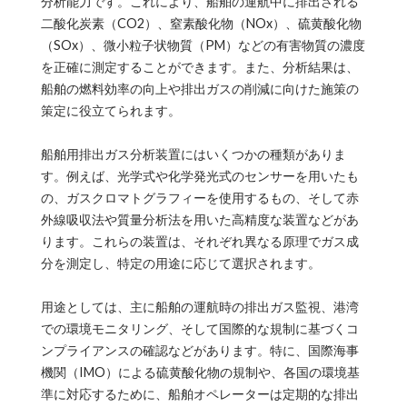
分析能力です。これにより、船舶の運航中に排出される
二酸化炭素（CO2）、窒素酸化物（NOx）、硫黄酸化物
（SOx）、微小粒子状物質（PM）などの有害物質の濃度
を正確に測定することができます。また、分析結果は、
船舶の燃料効率の向上や排出ガスの削減に向けた施策の
策定に役立てられます。
船舶用排出ガス分析装置にはいくつかの種類がありま
す。例えば、光学式や化学発光式のセンサーを用いたも
の、ガスクロマトグラフィーを使用するもの、そして赤
外線吸収法や質量分析法を用いた高精度な装置などがあ
ります。これらの装置は、それぞれ異なる原理でガス成
分を測定し、特定の用途に応じて選択されます。
用途としては、主に船舶の運航時の排出ガス監視、港湾
での環境モニタリング、そして国際的な規制に基づくコ
ンプライアンスの確認などがあります。特に、国際海事
機関（IMO）による硫黄酸化物の規制や、各国の環境基
準に対応するために、船舶オペレーターは定期的な排出