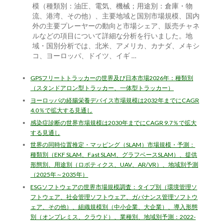
模（種類別：油圧、電気、機械；用途別：倉庫・物
流、港湾、その他）、主要地域と国別市場規模、国内
外の主要プレーヤーの動向と市場シェア、販売チャネ
ルなどの項目について詳細な分析を行いました。地
域・国別分析では、北米、アメリカ、カナダ、メキシ
コ、ヨーロッパ、ドイツ、イギ …
GPSフリートトラッカーの世界及び日本市場2026年：種類別
（スタンドアロン型トラッカー、一体型トラッカー）
ヨーロッパの経腸栄養デバイス市場規模は2032年までにCAGR
4.0％で拡大する見通し
感染症診断の世界市場規模は2030年までにCAGR 9.7％で拡大
する見通し
世界の同時位置推定・マッピング（SLAM）市場規模・予測：
種類別（EKF SLAM、Fast SLAM、グラフベースSLAM）、提供
形態別、用途別（ロボティクス、UAV、AR/VR）、地域別予測
（2025年～2035年）
ESGソフトウェアの世界市場規模調査：タイプ別（環境管理ソ
フトウェア、社会管理ソフトウェア、ガバナンス管理ソフトウ
ェア、その他）、組織規模別（中小企業、大企業）、導入形態
別（オンプレミス、クラウド）、業種別、地域別予測：2022-