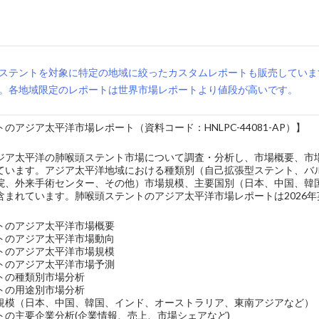
ステントを対象に特定の地域に絞ったカスタムレポートも販売していま
。各地域限定のレポートは世界市場レポートより値段が高いです。
のアジア太平洋市場レポート（資料コード：HNLPC-44081-AP）】
ジア太平洋の肺喉頭ステント市場について調査・分析し、市場概要、市
ています。アジア太平洋地域における種類別（自己拡張型ステント、バ
院、外来手術センター、その他）市場規模、主要国別（日本、中国、韓
含まれています。肺喉頭ステントのアジア太平洋市場レポートは2026
トのアジア太平洋市場概要
トのアジア太平洋市場動向
トのアジア太平洋市場規模
トのアジア太平洋市場予測
トの種類別市場分析
トの用途別市場分析
規模（日本、中国、韓国、インド、オーストラリア、東南アジアなど）
トの主要企業分析(企業情報、売上、市場シェアなど)