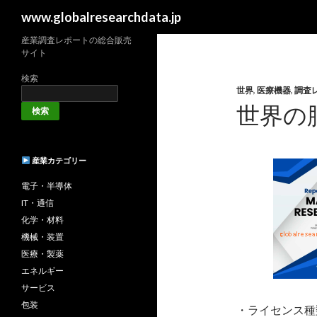
検
www.globalresearchdata.jp
索
産業調査レポートの総合販売
サイト
検索
世界
,
医療機器
,
調査
世界の
検索
産業カテゴリー
電子・半導体
IT・通信
化学・材料
機械・装置
医療・製薬
エネルギー
サービス
包装
・ライセンス種