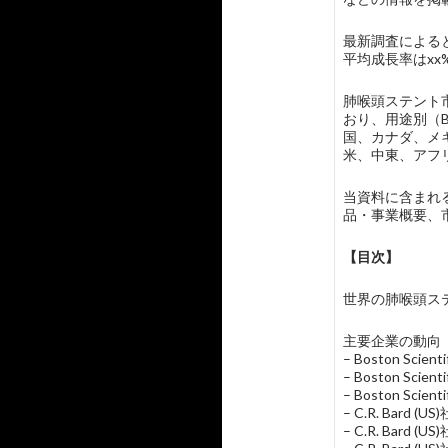
最新調査によると
平均成長率はxx
肺喉頭ステント
おり、用途別（B
国、カナダ、メ
米、中東、アフ
当資料に含まれる主要
品・事業概要、
【目次】
世界の肺喉頭ステント市
主要企業の動向
– Boston Sci
– Boston Sc
– Boston Scie
– C.R. Bard
– C.R. Bar