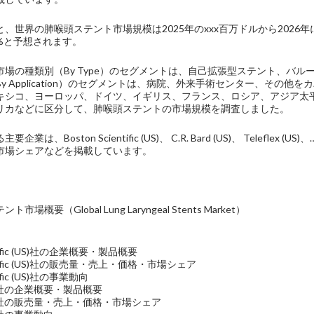
、世界の肺喉頭ステント市場規模は2025年のxxx百万ドルから2026
%と予想されます。
市場の種類別（By Type）のセグメントは、自己拡張型ステント、バ
y Application）のセグメントは、病院、外来手術センター、その
キシコ、ヨーロッパ、ドイツ、イギリス、フランス、ロシア、アジア太
リカなどに区分して、肺喉頭ステントの市場規模を調査しました。
企業は、Boston Scientific (US)、 C.R. Bard (US)、 Tel
市場シェアなどを掲載しています。
場概要（Global Lung Laryngeal Stents Market）
entific (US)社の企業概要・製品概要
ientific (US)社の販売量・売上・価格・市場シェア
ntific (US)社の事業動向
 (US)社の企業概要・製品概要
d (US)社の販売量・売上・価格・市場シェア