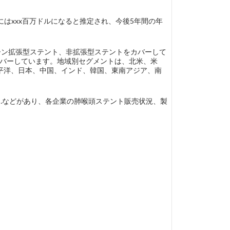
年にはxxx百万ドルになると推定され、今後5年間の年
ルーン拡張型ステント、非拡張型ステントをカバーして
他をカバーしています。地域別セグメントは、北米、米
平洋、日本、中国、インド、韓国、東南アジア、南
eflex (US)、…などがあり、各企業の肺喉頭ステント販売状況、製