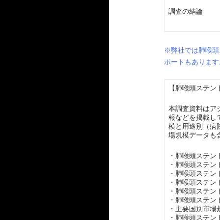
調査の結論
※弊社では肺喉頭
ポートもあります
【肺喉頭ステント
本調査資料はア
報などを掲載し
模と用途別（病
場規模データも
・肺喉頭ステン
・肺喉頭ステン
・肺喉頭ステン
・肺喉頭ステン
・肺喉頭ステン
・肺喉頭ステン
・主要国別市場
・肺喉頭ステン