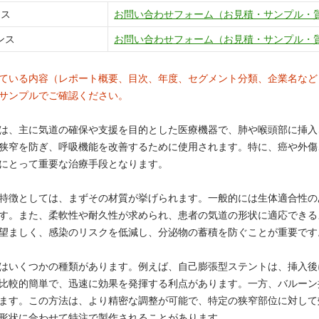
ンス
お問い合わせフォーム（お見積・サンプル・
ンス
お問い合わせフォーム（お見積・サンプル・
ている内容（レポート概要、目次、年度、セグメント分類、企業名など
サンプルでご確認ください。
は、主に気道の確保や支援を目的とした医療機器で、肺や喉頭部に挿入
狭窄を防ぎ、呼吸機能を改善するために使用されます。特に、癌や外傷
にとって重要な治療手段となります。
特徴としては、まずその材質が挙げられます。一般的には生体適合性の
す。また、柔軟性や耐久性が求められ、患者の気道の形状に適応できる
望ましく、感染のリスクを低減し、分泌物の蓄積を防ぐことが重要です
はいくつかの種類があります。例えば、自己膨張型ステントは、挿入後
比較的簡単で、迅速に効果を発揮する利点があります。一方、バルーン
ます。この方法は、より精密な調整が可能で、特定の狭窄部位に対して
形状に合わせて特注で製作されることがあります。