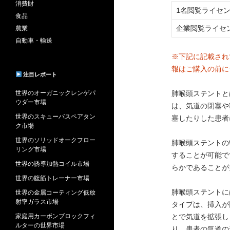
消費財
1名閲覧ライセ
食品
企業閲覧ライセ
農業
自動車・輸送
※下記に記載され
報はご購入の前に
注目レポート
世界のオーガニックレンゲパ
肺喉頭ステントと
ウダー市場
は、気道の閉塞や
世界のスキューバスペアタン
塞したりした患者
ク市場
世界のソリッドオークフロー
肺喉頭ステントの
リング市場
することが可能で
世界の誘導加熱コイル市場
らかであることが
世界の腹筋トレーナー市場
肺喉頭ステントに
世界の金属コーティング低放
射率ガラス市場
タイプは、挿入が
家庭用カーボンブロックフィ
とで気道を拡張し
ルターの世界市場
り、患者の気道の