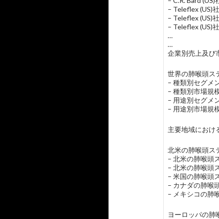
– C.R. Bard 
– Teleflex 
– Teleflex
– Teleflex (
…
…
企業別売上及び市
世界の肺喉頭ステ
– 種類別セグ
– 種類別市場
– 用途別セグ
– 用途別市場
主要地域におけ
北米の肺喉頭ステ
– 北米の肺喉頭
– 北米の肺喉頭
– 米国の肺喉頭
– カナダの肺喉
– メキシコの肺
ヨーロッパの肺喉