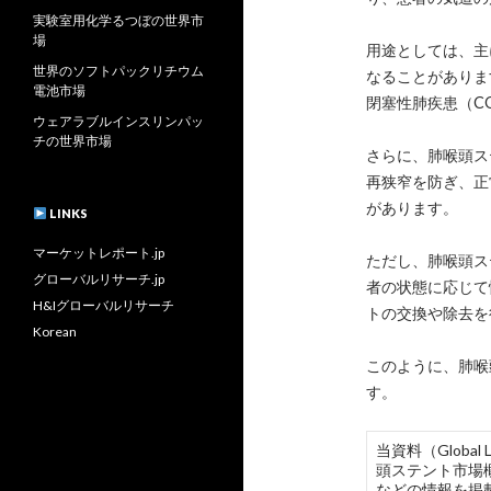
実験室用化学るつぼの世界市
場
用途としては、主
世界のソフトパックリチウム
なることがありま
電池市場
閉塞性肺疾患（C
ウェアラブルインスリンパッ
チの世界市場
さらに、肺喉頭ス
再狭窄を防ぎ、正
があります。
LINKS
マーケットレポート.jp
ただし、肺喉頭ス
グローバルリサーチ.jp
者の状態に応じて
H&Iグローバルリサーチ
トの交換や除去を
Korean
このように、肺喉
す。
当資料（Globa
頭ステント市場
などの情報を掲