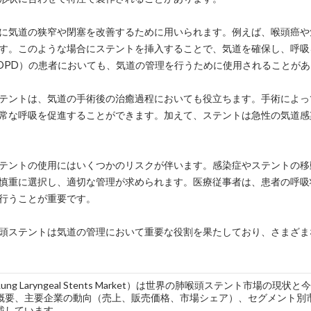
に気道の狭窄や閉塞を改善するために用いられます。例えば、喉頭癌や
す。このような場合にステントを挿入することで、気道を確保し、呼吸
OPD）の患者においても、気道の管理を行うために使用されることが
テントは、気道の手術後の治癒過程においても役立ちます。手術によっ
常な呼吸を促進することができます。加えて、ステントは急性の気道感
テントの使用にはいくつかのリスクが伴います。感染症やステントの移
慎重に選択し、適切な管理が求められます。医療従事者は、患者の呼吸
行うことが重要です。
頭ステントは気道の管理において重要な役割を果たしており、さまざま
l Lung Laryngeal Stents Market）は世界の肺喉頭ステント
概要、主要企業の動向（売上、販売価格、市場シェア）、セグメント別
載しています。