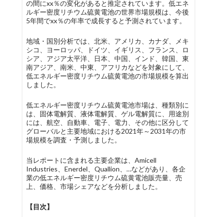
の間にxx％の変化があると推定されています。低エネ
ルギー密度リチウム硫黄電池の世界市場規模は、今後
5年間でxx％の年率で成長すると予測されています。
地域・国別分析では、北米、アメリカ、カナダ、メキ
シコ、ヨーロッパ、ドイツ、イギリス、フランス、ロ
シア、アジア太平洋、日本、中国、インド、韓国、東
南アジア、南米、中東、アフリカなどを対象にして、
低エネルギー密度リチウム硫黄電池の市場規模を算出
しました。
低エネルギー密度リチウム硫黄電池市場は、種類別に
は、固体電解質、液体電解質、ゲル電解質に、用途別
には、航空、自動車、電子、電力、その他に区分して
グローバルと主要地域における2021年～2031年の市
場規模を調査・予測しました。
当レポートに含まれる主要企業は、Amicell
Industries、Enerdel、Quallion、…などがあり、各企
業の低エネルギー密度リチウム硫黄電池販売量、売
上、価格、市場シェアなどを分析しました。
【目次】