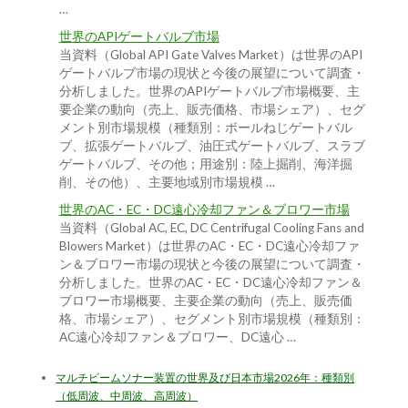
…
世界のAPIゲートバルブ市場
当資料（Global API Gate Valves Market）は世界のAPI
ゲートバルブ市場の現状と今後の展望について調査・
分析しました。世界のAPIゲートバルブ市場概要、主
要企業の動向（売上、販売価格、市場シェア）、セグ
メント別市場規模（種類別：ボールねじゲートバル
ブ、拡張ゲートバルブ、油圧式ゲートバルブ、スラブ
ゲートバルブ、その他；用途別：陸上掘削、海洋掘
削、その他）、主要地域別市場規模 …
世界のAC・EC・DC遠心冷却ファン＆ブロワー市場
当資料（Global AC, EC, DC Centrifugal Cooling Fans and
Blowers Market）は世界のAC・EC・DC遠心冷却ファ
ン＆ブロワー市場の現状と今後の展望について調査・
分析しました。世界のAC・EC・DC遠心冷却ファン＆
ブロワー市場概要、主要企業の動向（売上、販売価
格、市場シェア）、セグメント別市場規模（種類別：
AC遠心冷却ファン＆ブロワー、DC遠心 …
マルチビームソナー装置の世界及び日本市場2026年：種類別
（低周波、中周波、高周波）