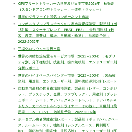
GPSフリートトラッカーの世界及び日本市場2026年：種類別
（スタンドアロン型トラッカー、一体型トラッカー）
世界のグラファイト脱気コンポーネント市場
コンポスタブルプラスチックの世界市場規模調査、製品別（ポ
リ乳酸、スターチブレンド、PBAT、PBS）、最終用途別（包
装、農業、消費財、繊維、自動車・輸送）、地域別予測：
2022-2032年
三塩化ロジウムの世界市場
世界の凍結乾燥装置＆サービス市場（2025 – 2034）：モダリ
ティ別、分子種類別、技術別、操作規模別、エンドユーザー別
分析レポート
世界のバイオベースバインダー市場（2025 – 2034）：製品種
類別、用途別、エンドユーザー別、原料供給源別分析レポート
自動車内装材の世界市場規模調査、製品別（レザー、コンポジ
ット、プラスチック、金属、ファブリック）、用途別（ダッシ
ュボード、シート、エアバッグ＆シートベルト、ドアパネル＆
トリム、カーペット＆ヘッドライナー、その他）、車種別（乗
用車、LCV、HCV）、地域別予測：2022-2032年
ポータブル患者隔離市場レポート：製品別（ポッド/バッグベー
ス、ルームベース）、機能別（シングルユース、再利用可
能）、即応性別（即応性、非即応性）、エンドユーザー別（医