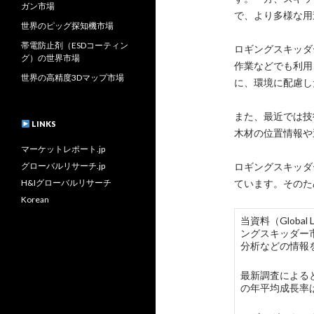
ガン市場
で、より多様な用
世界のピッグ探知機市場
帯電防止剤（ESDコーティン
ロギングスキッダ
グ）の世界市場
作業などでも利用
世界の高精度3Dマップ市場
に、環境に配慮し
また、最近では技
LINKS
木材の位置情報や
マーケットレポート.jp
グローバルリサーチ.jp
ロギングスキッダ
H&Iグローバルリサーチ
ています。そのた
Korean
当資料（Globa
ングスキッダー
分析などの情報
最新調査によると
の年平均成長率