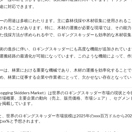
途に対応できます。
ーの用途は多岐にわたります。主に森林伐採や木材収集に使用されるこ
されることがあります。特に、木材の運搬が必要な現場では、その能力
た伐採方法が求められる中で、ロギングスキッダーも効率的な木材収集
術の進歩に伴い、ロギングスキッダーにも高度な機能が追加されていま
運搬経路の最適化が可能になっています。このような機能によって、作
ーは、林業における重要な機械であり、木材の運搬を効率化することで
め、林業に従事する企業や作業者にとって、欠かせない存在となってい
l Logging Skidders Market）は世界のロギングスキッダー市
市場概要、主要企業の動向（売上、販売価格、市場シェア）、セグメン
を掲載しています。
、世界のロギングスキッダー市場規模は2025年のxxx百万ドルから20
はxx%と予想されます。