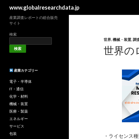
検
www.globalresearchdata.jp
索
産業調査レポートの総合販売
サイト
検索
世界
,
機械・装置
,
調
世界の
検索
産業カテゴリー
電子・半導体
IT・通信
化学・材料
機械・装置
医療・製薬
エネルギー
サービス
包装
・ライセンス種