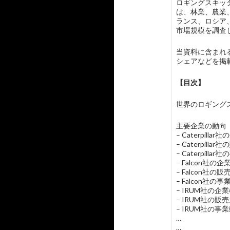
ロギングスキッダ
は、林業、農業
ランス、ロシア
市場規模を調査
当資料に含まれる主
シェアなどを掲
【目次】
世界のロギングスキッダ
主要企業の動向
– Caterpil
– Caterpil
– Caterpilla
– Falcon社
– Falcon社
– Falcon社の
– IRUM社の
– IRUM社の
– IRUM社の事
…
…