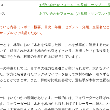
ンス
お問い合わせフォーム（お見積・サンプル・
ンス
お問い合わせフォーム（お見積・サンプル・
ている内容（レポート概要、目次、年度、セグメント分類、企業名など
サンプルでご確認ください。
ーとは、林業において木材を伐採した後に、木を効率的に運搬するため
いて、伐採された木材を地面から引きずったり、運搬したりする役割を
的に行うため、林業の生産性向上に寄与しています。
ーの特徴としては、まずその強力な牽引力が挙げられます。大きなタイ
た、前方に装備されたフックやワイヤーを使って木材を掴み、引きずる
ることができます。また、操縦が比較的容易で、運転手が木材の位置を
。
ーにはいくつかの種類があります。一般的には、フォワーダーと呼ばれる
す。フォワーダーは、木材を地面から持ち上げてトレーラーに運ぶこと
ダーは木材を引きずるため、長距離の運搬に向いています。トラクター