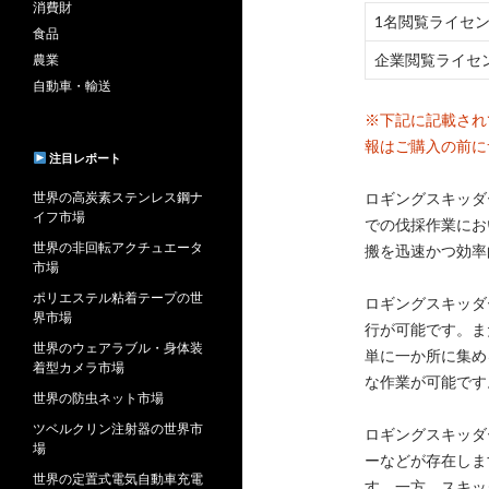
消費財
1名閲覧ライセ
食品
企業閲覧ライセ
農業
自動車・輸送
※下記に記載され
報はご購入の前に
注目レポート
世界の高炭素ステンレス鋼ナ
ロギングスキッダ
イフ市場
での伐採作業にお
世界の非回転アクチュエータ
搬を迅速かつ効率
市場
ポリエステル粘着テープの世
ロギングスキッダ
界市場
行が可能です。ま
世界のウェアラブル・身体装
単に一か所に集め
着型カメラ市場
な作業が可能です
世界の防虫ネット市場
ツベルクリン注射器の世界市
ロギングスキッダ
場
ーなどが存在しま
世界の定置式電気自動車充電
す。一方、スキッ