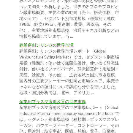
界の2-ブロモプロピオン酸市場の現状と今後の展望に
ついて調査・分析しました。世界の2-ブロモプロピオ
ン酸市場概要、主要企業の動向（売上、販売価格、市
場シェア）、セグメント別市場規模（種類別：純度
≧98%、純度≧99%；用途別：農薬、医薬品、その
他）、主要地域別市場規模、流通チャネル分析などの
情報を掲載しています。当 …
静脈穿刺シリンジの世界市場
静脈穿刺シリンジの世界市場レポート（Global
Venipuncture Syring Market）では、セグメント別市場
規模（種類別：使い捨て無菌注射針、使い捨て静脈注
射針、使い捨てファイバー針、静脈留置針；用途別：
病院、診療所、その他）、主要地域と国別市場規模、
国内外の主要プレーヤーの動向と市場シェア、販売チ
ャネルなどの項目について詳細な分析を行いました。
地域・国別分析では、北米、アメリカ …
産業用プラズマ溶射装置の世界市場
産業用プラズマ溶射装置の世界市場レポート（Global
Industrial Plasma Thermal Spray Equipment Market）で
は、セグメント別市場規模（種類別：プラズマスプレ
ーガン、パウダーフィーダー、コントローラー、その
他；用途別：航空宇宙、医療、船舶、電子、自動車、