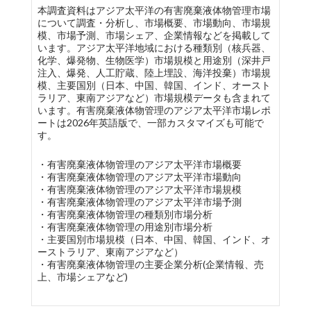
本調査資料はアジア太平洋の有害廃棄液体物管理市場
について調査・分析し、市場概要、市場動向、市場規
模、市場予測、市場シェア、企業情報などを掲載して
います。アジア太平洋地域における種類別（核兵器、
化学、爆発物、生物医学）市場規模と用途別（深井戸
注入、爆発、人工貯蔵、陸上埋設、海洋投棄）市場規
模、主要国別（日本、中国、韓国、インド、オースト
ラリア、東南アジアなど）市場規模データも含まれて
います。有害廃棄液体物管理のアジア太平洋市場レポ
ートは2026年英語版で、一部カスタマイズも可能で
す。
・有害廃棄液体物管理のアジア太平洋市場概要
・有害廃棄液体物管理のアジア太平洋市場動向
・有害廃棄液体物管理のアジア太平洋市場規模
・有害廃棄液体物管理のアジア太平洋市場予測
・有害廃棄液体物管理の種類別市場分析
・有害廃棄液体物管理の用途別市場分析
・主要国別市場規模（日本、中国、韓国、インド、オ
ーストラリア、東南アジアなど）
・有害廃棄液体物管理の主要企業分析(企業情報、売
上、市場シェアなど)