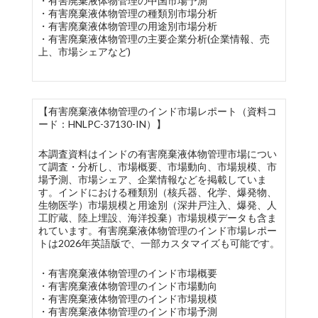
・有害廃棄液体物管理の中国市場予測
・有害廃棄液体物管理の種類別市場分析
・有害廃棄液体物管理の用途別市場分析
・有害廃棄液体物管理の主要企業分析(企業情報、売
上、市場シェアなど)
【有害廃棄液体物管理のインド市場レポート（資料コ
ード：HNLPC-37130-IN）】
本調査資料はインドの有害廃棄液体物管理市場につい
て調査・分析し、市場概要、市場動向、市場規模、市
場予測、市場シェア、企業情報などを掲載していま
す。インドにおける種類別（核兵器、化学、爆発物、
生物医学）市場規模と用途別（深井戸注入、爆発、人
工貯蔵、陸上埋設、海洋投棄）市場規模データも含ま
れています。有害廃棄液体物管理のインド市場レポー
トは2026年英語版で、一部カスタマイズも可能です。
・有害廃棄液体物管理のインド市場概要
・有害廃棄液体物管理のインド市場動向
・有害廃棄液体物管理のインド市場規模
・有害廃棄液体物管理のインド市場予測