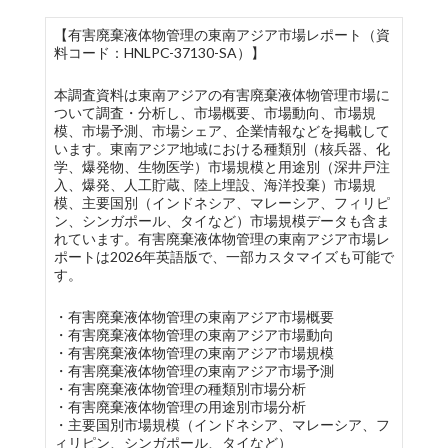
【有害廃棄液体物管理の東南アジア市場レポート（資
料コード：HNLPC-37130-SA）】
本調査資料は東南アジアの有害廃棄液体物管理市場に
ついて調査・分析し、市場概要、市場動向、市場規
模、市場予測、市場シェア、企業情報などを掲載して
います。東南アジア地域における種類別（核兵器、化
学、爆発物、生物医学）市場規模と用途別（深井戸注
入、爆発、人工貯蔵、陸上埋設、海洋投棄）市場規
模、主要国別（インドネシア、マレーシア、フィリピ
ン、シンガポール、タイなど）市場規模データも含ま
れています。有害廃棄液体物管理の東南アジア市場レ
ポートは2026年英語版で、一部カスタマイズも可能で
す。
・有害廃棄液体物管理の東南アジア市場概要
・有害廃棄液体物管理の東南アジア市場動向
・有害廃棄液体物管理の東南アジア市場規模
・有害廃棄液体物管理の東南アジア市場予測
・有害廃棄液体物管理の種類別市場分析
・有害廃棄液体物管理の用途別市場分析
・主要国別市場規模（インドネシア、マレーシア、フ
ィリピン、シンガポール、タイなど）