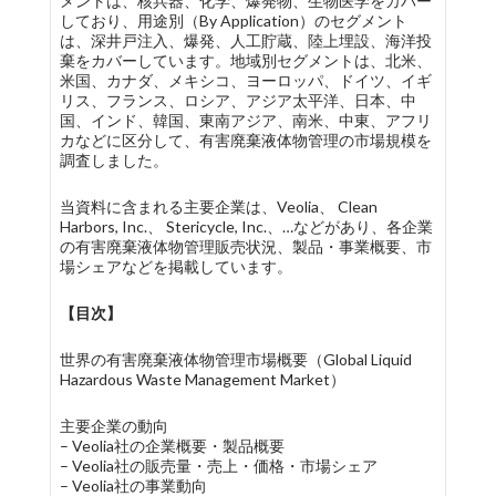
メントは、核兵器、化学、爆発物、生物医学をカバー
しており、用途別（By Application）のセグメント
は、深井戸注入、爆発、人工貯蔵、陸上埋設、海洋投
棄をカバーしています。地域別セグメントは、北米、
米国、カナダ、メキシコ、ヨーロッパ、ドイツ、イギ
リス、フランス、ロシア、アジア太平洋、日本、中
国、インド、韓国、東南アジア、南米、中東、アフリ
カなどに区分して、有害廃棄液体物管理の市場規模を
調査しました。
当資料に含まれる主要企業は、Veolia、 Clean
Harbors, Inc.、 Stericycle, Inc.、…などがあり、各企業
の有害廃棄液体物管理販売状況、製品・事業概要、市
場シェアなどを掲載しています。
【目次】
世界の有害廃棄液体物管理市場概要（Global Liquid
Hazardous Waste Management Market）
主要企業の動向
– Veolia社の企業概要・製品概要
– Veolia社の販売量・売上・価格・市場シェア
– Veolia社の事業動向