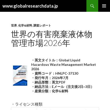
検
www.globalresearchdata.jp
索
コ
メインメ
ン
ニュー
テ
ン
世界
,
化学&材料
,
調査レポート
ツ
世界の有害廃棄液体物
へ
管理市場2026年
ス
キ
ッ
プ
・英文タイトル：Global Liquid
Hazardous Waste Management Market
2026
・資料コード：HNLPC-37130
・発行年月：2026年7月
・納品形態：英文PDF
・納品方法：Eメール（注文後2日~3日）
・産業分類：化学&材料
・ライセンス種類