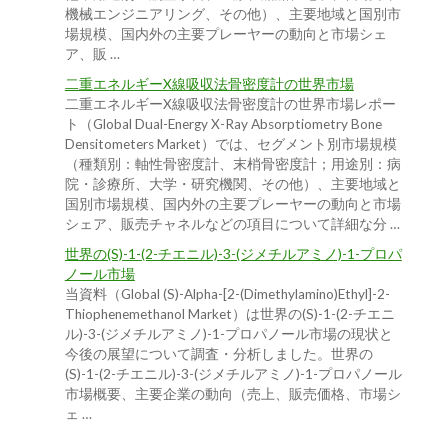
機械エンジニアリング、その他）、主要地域と国別市
場規模、国内外の主要プレーヤーの動向と市場シェ
ア、販 …
二重エネルギーX線吸収法骨密度計の世界市場
二重エネルギーX線吸収法骨密度計の世界市場レポー
ト（Global Dual-Energy X-Ray Absorptiometry Bone
Densitometers Market）では、セグメント別市場規模
（種類別：軸性骨密度計、末梢骨密度計；用途別：病
院・診療所、大学・研究機関、その他）、主要地域と
国別市場規模、国内外の主要プレーヤーの動向と市場
シェア、販売チャネルなどの項目について詳細な分 …
世界の(S)-1-(2-チエニル)-3-(ジメチルアミノ)-1-プロパ
ノール市場
当資料（Global (S)-Alpha-[2-(Dimethylamino)Ethyl]-2-
Thiophenemethanol Market）は世界の(S)-1-(2-チエニ
ル)-3-(ジメチルアミノ)-1-プロパノール市場の現状と
今後の展望について調査・分析しました。世界の
(S)-1-(2-チエニル)-3-(ジメチルアミノ)-1-プロパノール
市場概要、主要企業の動向（売上、販売価格、市場シ
ェ …