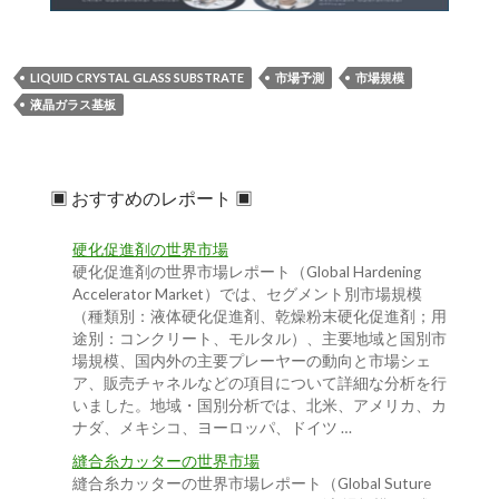
LIQUID CRYSTAL GLASS SUBSTRATE
市場予測
市場規模
液晶ガラス基板
▣ おすすめのレポート ▣
硬化促進剤の世界市場
硬化促進剤の世界市場レポート（Global Hardening
Accelerator Market）では、セグメント別市場規模
（種類別：液体硬化促進剤、乾燥粉末硬化促進剤；用
途別：コンクリート、モルタル）、主要地域と国別市
場規模、国内外の主要プレーヤーの動向と市場シェ
ア、販売チャネルなどの項目について詳細な分析を行
いました。地域・国別分析では、北米、アメリカ、カ
ナダ、メキシコ、ヨーロッパ、ドイツ …
縫合糸カッターの世界市場
縫合糸カッターの世界市場レポート（Global Suture