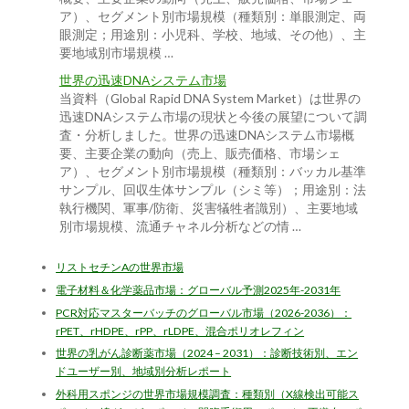
ア）、セグメント別市場規模（種類別：単眼測定、両
眼測定；用途別：小児科、学校、地域、その他）、主
要地域別市場規模 …
世界の迅速DNAシステム市場
当資料（Global Rapid DNA System Market）は世界の
迅速DNAシステム市場の現状と今後の展望について調
査・分析しました。世界の迅速DNAシステム市場概
要、主要企業の動向（売上、販売価格、市場シェ
ア）、セグメント別市場規模（種類別：バッカル基準
サンプル、回収生体サンプル（シミ等）；用途別：法
執行機関、軍事/防衛、災害犠牲者識別）、主要地域
別市場規模、流通チャネル分析などの情 …
リストセチンAの世界市場
電子材料＆化学薬品市場：グローバル予測2025年-2031年
PCR対応マスターバッチのグローバル市場（2026-2036）：
rPET、rHDPE、rPP、rLDPE、混合ポリオレフィン
世界の乳がん診断薬市場（2024 – 2031）：診断技術別、エン
ドユーザー別、地域別分析レポート
外科用スポンジの世界市場規模調査：種類別（X線検出可能ス