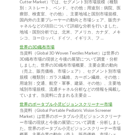
Cutter Market）では、セグメント別市場規模（種類
別：ストレート、ベンド、その他；用途別：病院、医
療部、検査室、その他）、主要地域と国別市場規模、
国内外の主要プレーヤーの動向と市場シェア、販売チ
ャネルなどの項目について詳細な分析を行いました。
地域・国別分析では、北米、アメリカ、カナダ、メキ
シコ、ヨーロッパ、ドイツ、イギリス、フ …
世界の3D織布市場
当資料（Global 3D Woven Textiles Market）は世界の
3D織布市場の現状と今後の展望について調査・分析
しました。世界の3D織布市場概要、主要企業の動向
（売上、販売価格、市場シェア）、セグメント別市場
規模（種類別：ガラス繊維、カーボン繊維、その他；
用途別：交通、航空・軍事、建築、その他）、主要地
域別市場規模、流通チャネル分析などの情報を掲載し
ています。当資料に含まれる主要企 …
世界のポータブル小児ビジョンスクリーナー市場
当資料（Global Portable Pediatric Vision Screener
Market）は世界のポータブル小児ビジョンスクリーナ
ー市場の現状と今後の展望について調査・分析しまし
た。世界のポータブル小児ビジョンスクリーナー市場
概要、主要企業の動向（売上、販売価格、市場シェ