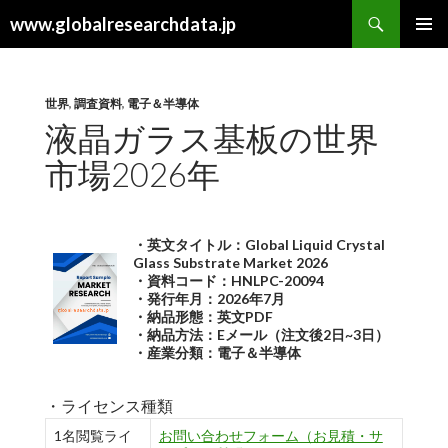
検
www.globalresearchdata.jp
索
コ
メインメ
ン
ニュー
テ
ン
世界
,
調査資料
,
電子＆半導体
ツ
液晶ガラス基板の世界
へ
市場2026年
ス
キ
ッ
プ
・英文タイトル：Global Liquid Crystal
Glass Substrate Market 2026
・資料コード：HNLPC-20094
・発行年月：2026年7月
・納品形態：英文PDF
・納品方法：Eメール（注文後2日~3日）
・産業分類：電子＆半導体
・ライセンス種類
1名閲覧ライ
お問い合わせフォーム（お見積・サ