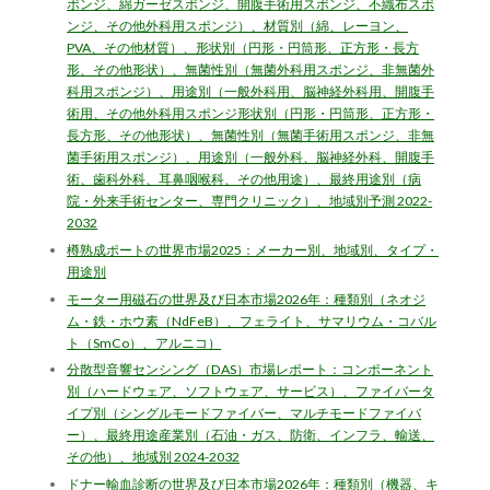
ポンジ、綿ガーゼスポンジ、開腹手術用スポンジ、不織布スポ
ンジ、その他外科用スポンジ）、材質別（綿、レーヨン、
PVA、その他材質）、形状別（円形・円筒形、正方形・長方
形、その他形状）、無菌性別（無菌外科用スポンジ、非無菌外
科用スポンジ）、用途別（一般外科用、脳神経外科用、開腹手
術用、その他外科用スポンジ形状別（円形・円筒形、正方形・
長方形、その他形状）、無菌性別（無菌手術用スポンジ、非無
菌手術用スポンジ）、用途別（一般外科、脳神経外科、開腹手
術、歯科外科、耳鼻咽喉科、その他用途）、最終用途別（病
院・外来手術センター、専門クリニック）、地域別予測 2022-
2032
樽熟成ポートの世界市場2025：メーカー別、地域別、タイプ・
用途別
モーター用磁石の世界及び日本市場2026年：種類別（ネオジ
ム・鉄・ホウ素（NdFeB）、フェライト、サマリウム・コバル
ト（SmCo）、アルニコ）
分散型音響センシング（DAS）市場レポート：コンポーネント
別（ハードウェア、ソフトウェア、サービス）、ファイバータ
イプ別（シングルモードファイバー、マルチモードファイバ
ー）、最終用途産業別（石油・ガス、防衛、インフラ、輸送、
その他）、地域別 2024-2032
ドナー輸血診断の世界及び日本市場2026年：種類別（機器、キ