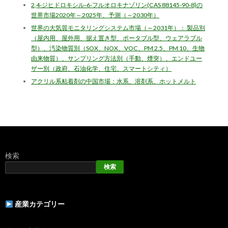
2,4-ジヒドロキシル-6-フルオロキナゾリン(CAS 88145-90-8)の
世界市場2020年～2025年、予測（～2030年）
世界の大気質モニタリングシステム市場（～2031年）： 製品別
（屋内用、屋外用、据え置き型、ポータブル型、ウェアラブル
型）、汚染物質別（SOX、NOX、VOC、PM 2.5、PM 10、生物
由来物質）、サンプリング方法別（手動、煙突）、エンドユー
ザー別（政府、石油化学、住宅、スマートシティ）
アクリル系粘着剤の中国市場：水系、溶剤系、ホットメルト
検索
検索
産業カテゴリー