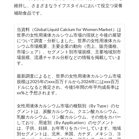
維持し、さまざまなライフスタイルにおいて役立つ栄養
補助食品です。
当資料（Global Liquid Calcium for Women Market）は
世界の女性用液体カルシウム市場の現状と今後の展望
について調査・分析しました。世界の女性用液体カル
シウム市場概要、主要企業の動向（売上、販売価格、
市場シェア）、セグメント別市場規模、主要地域別市
場規模、流通チャネル分析などの情報を掲載していま
す。
最新調査によると、世界の女性用液体カルシウム市場
規模は2025年のxxx百万ドルから2026年にはxxx百万
ドルになると推定され、今後5年間の年平均成長率は
xx%と予想されます。
女性用液体カルシウム市場の種類別（By Type）のセ
グメントは、炭酸カルシウム、クエン酸カルシウム、
乳酸カルシウム、リン酸カルシウム、その他をカバー
しており、用途別（By Application）のセグメント
は、子供、妊婦、お年寄りをカバーしています。地域
別セグメントは、北米、米国、カナダ、メキシコ、ヨ