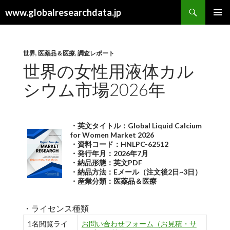
検
www.globalresearchdata.jp
索
コ
メインメ
ン
ニュー
テ
ン
世界
,
医薬品＆医療
,
調査レポート
ツ
世界の女性用液体カル
へ
シウム市場2026年
ス
キ
ッ
プ
・英文タイトル：Global Liquid Calcium
for Women Market 2026
・資料コード：HNLPC-62512
・発行年月：2026年7月
・納品形態：英文PDF
・納品方法：Eメール（注文後2日~3日）
・産業分類：医薬品＆医療
・ライセンス種類
1名閲覧ライ
お問い合わせフォーム（お見積・サ