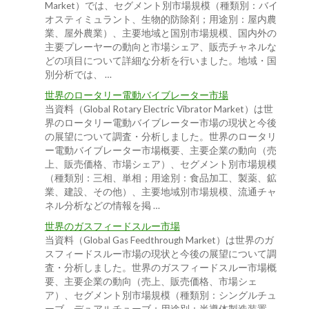
Market）では、セグメント別市場規模（種類別：バイ
オスティミュラント、生物的防除剤；用途別：屋内農
業、屋外農業）、主要地域と国別市場規模、国内外の
主要プレーヤーの動向と市場シェア、販売チャネルな
どの項目について詳細な分析を行いました。地域・国
別分析では、 …
世界のロータリー電動バイブレーター市場
当資料（Global Rotary Electric Vibrator Market）は世
界のロータリー電動バイブレーター市場の現状と今後
の展望について調査・分析しました。世界のロータリ
ー電動バイブレーター市場概要、主要企業の動向（売
上、販売価格、市場シェア）、セグメント別市場規模
（種類別：三相、単相；用途別：食品加工、製薬、鉱
業、建設、その他）、主要地域別市場規模、流通チャ
ネル分析などの情報を掲 …
世界のガスフィードスルー市場
当資料（Global Gas Feedthrough Market）は世界のガ
スフィードスルー市場の現状と今後の展望について調
査・分析しました。世界のガスフィードスルー市場概
要、主要企業の動向（売上、販売価格、市場シェ
ア）、セグメント別市場規模（種類別：シングルチュ