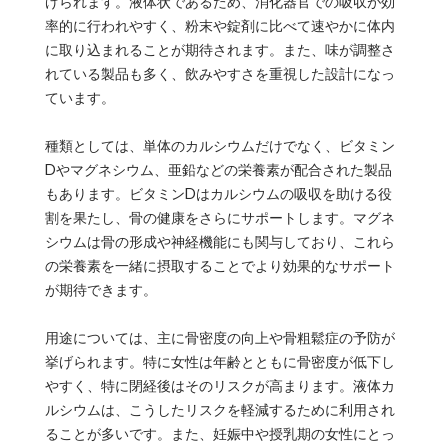
げられます。液体状であるため、消化器官での吸収が効
率的に行われやすく、粉末や錠剤に比べて速やかに体内
に取り込まれることが期待されます。また、味が調整さ
れている製品も多く、飲みやすさを重視した設計になっ
ています。
種類としては、単体のカルシウムだけでなく、ビタミン
Dやマグネシウム、亜鉛などの栄養素が配合された製品
もあります。ビタミンDはカルシウムの吸収を助ける役
割を果たし、骨の健康をさらにサポートします。マグネ
シウムは骨の形成や神経機能にも関与しており、これら
の栄養素を一緒に摂取することでより効果的なサポート
が期待できます。
用途については、主に骨密度の向上や骨粗鬆症の予防が
挙げられます。特に女性は年齢とともに骨密度が低下し
やすく、特に閉経後はそのリスクが高まります。液体カ
ルシウムは、こうしたリスクを軽減するために利用され
ることが多いです。また、妊娠中や授乳期の女性にとっ