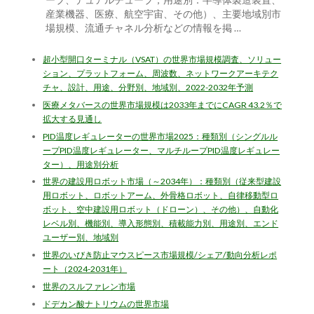
ーブ、デュアルチューブ；用途別：半導体製造装置、
産業機器、医療、航空宇宙、その他）、主要地域別市
場規模、流通チャネル分析などの情報を掲 …
超小型開口ターミナル（VSAT）の世界市場規模調査、ソリュー
ション、プラットフォーム、周波数、ネットワークアーキテク
チャ、設計、用途、分野別、地域別、2022-2032年予測
医療メタバースの世界市場規模は2033年までにCAGR 43.2％で
拡大する見通し
PID温度レギュレーターの世界市場2025：種類別（シングルル
ープPID温度レギュレーター、マルチループPID温度レギュレー
ター）、用途別分析
世界の建設用ロボット市場（～2034年）：種類別（従来型建設
用ロボット、ロボットアーム、外骨格ロボット、自律移動型ロ
ボット、空中建設用ロボット（ドローン）、その他）、自動化
レベル別、機能別、導入形態別、積載能力別、用途別、エンド
ユーザー別、地域別
世界のいびき防止マウスピース市場規模/シェア/動向分析レポ
ート（2024-2031年）
世界のスルファレン市場
ドデカン酸ナトリウムの世界市場