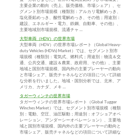
主要企業の動向（売上、販売価格、市場シェア）、セ
グメント別市場規模（種類別：アルカリ電解めっき、
塩化亜鉛めっき、酸性電解めっき、その他；用途別：
建設、エネルギー・電力、鉄鋼、自動車、その他）、
主要地域別市場規模、流通チャ …
大型車両（HDV）の世界市場
大型車両（HDV）の世界市場レポート（Global Heavy-
duty Vehicles (HDVs) Market）では、セグメント別市
場規模（種類別：電気式、燃料式；用途別：物流＆交
通、公共交通、建設＆農業、政府用、その他）、主要
地域と国別市場規模、国内外の主要プレーヤーの動向
と市場シェア、販売チャネルなどの項目について詳細
な分析を行いました。地域・国別分析では、北米、ア
メリカ、カナダ、メキ …
タガーウィンチの世界市場
タガーウィンチの世界市場レポート（Global Tugger
Winches Market）では、セグメント別市場規模（種類
別：電動、空圧、油圧駆動；用途別：オフショアオペ
レーション、アンダーシーオペレーション）、主要地
域と国別市場規模、国内外の主要プレーヤーの動向と
市場シェア、販売チャネルなどの項目について詳細な