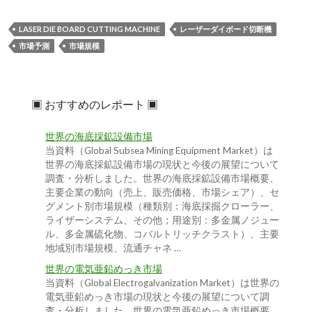
LASER DIE BOARD CUTTING MACHINE
レーザーダイボード切断機
市場予測
市場規模
▣ おすすめのレポート ▣
世界の海底採鉱設備市場
当資料（Global Subsea Mining Equipment Market）は
世界の海底採鉱設備市場の現状と今後の展望について
調査・分析しました。世界の海底採鉱設備市場概要、
主要企業の動向（売上、販売価格、市場シェア）、セ
グメント別市場規模（種類別：海底採掘クローラー、
ライザーシステム、その他；用途別：多金属ノジュー
ル、多金属硫化物、コバルトリッチクラスト）、主要
地域別市場規模、流通チャネ …
世界の電気亜鉛めっき市場
当資料（Global Electrogalvanization Market）は世界の
電気亜鉛めっき市場の現状と今後の展望について調
査・分析しました。世界の電気亜鉛めっき市場概要、