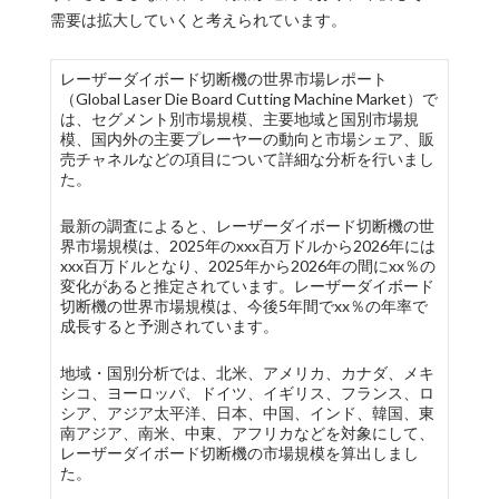
需要は拡大していくと考えられています。
レーザーダイボード切断機の世界市場レポート
（Global Laser Die Board Cutting Machine Market）で
は、セグメント別市場規模、主要地域と国別市場規
模、国内外の主要プレーヤーの動向と市場シェア、販
売チャネルなどの項目について詳細な分析を行いまし
た。
最新の調査によると、レーザーダイボード切断機の世
界市場規模は、2025年のxxx百万ドルから2026年には
xxx百万ドルとなり、2025年から2026年の間にxx％の
変化があると推定されています。レーザーダイボード
切断機の世界市場規模は、今後5年間でxx％の年率で
成長すると予測されています。
地域・国別分析では、北米、アメリカ、カナダ、メキ
シコ、ヨーロッパ、ドイツ、イギリス、フランス、ロ
シア、アジア太平洋、日本、中国、インド、韓国、東
南アジア、南米、中東、アフリカなどを対象にして、
レーザーダイボード切断機の市場規模を算出しまし
た。