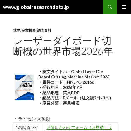
検
www.globalresearchdata.jp
索
コ
メインメ
ン
ニュー
テ
ン
世界
,
産業機器
,
調査資料
ツ
レーザーダイボード切
へ
断機の世界市場2026年
ス
キ
ッ
プ
・英文タイトル：Global Laser Die
Board Cutting Machine Market 2026
・資料コード：HNLPC-26166
・発行年月：2026年7月
・納品形態：英文PDF
・納品方法：Eメール（注文後2日~3日）
・産業分類：産業機器
・ライセンス種類
1名閲覧ライ
お問い合わせフォーム（お見積・サ