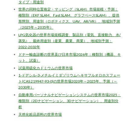
タイプ・用途別
世界の同時位置推定・マッピング（SLAM）市場規模・予測：
種類別（EKF SLAM、Fast SLAM、グラフベースSLAM）、提供
形態別、用途別（ロボティクス、UAV、AR/VR）、地域別予測
（2025年～2035年）
LPG気化器の世界市場規模調査、製品別（電気、直接動力、水/
蒸気）、最終用途別（産業、農業、商業）、地域別予測：
2022-2032年
ドナー輸血診断の世界及び日本市場2026年：種類別（機器、キ
ット、試薬）
試薬用硫化カドミウムの世界市場
1-ドデシル-3-メチルイミダゾリウムヘキサフルオロホスフェー
ト(CAS 219947-93-0)の世界市場2020年～2025年、予測（～
2030年）
自動車用パーソナルナビゲーションシステムの世界市場2025：
種類別（2Dナビゲーション、3Dナビゲーション）、用途別分
析
天然化粧品原料の世界市場