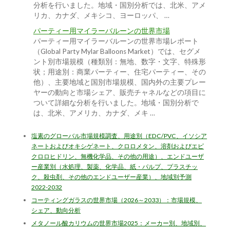
分析を行いました。地域・国別分析では、北米、アメ
リカ、カナダ、メキシコ、ヨーロッパ、 …
パーティー用マイラーバルーンの世界市場
パーティー用マイラーバルーンの世界市場レポート
（Global Party Mylar Balloons Market）では、セグメ
ント別市場規模（種類別：無地、数字・文字、特殊形
状；用途別：商業パーティー、住宅パーティー、その
他）、主要地域と国別市場規模、国内外の主要プレー
ヤーの動向と市場シェア、販売チャネルなどの項目に
ついて詳細な分析を行いました。地域・国別分析で
は、北米、アメリカ、カナダ、メキ …
塩素のグローバル市場規模調査、用途別（EDC/PVC、イソシア
ネートおよびオキシゲネート、クロロメタン、溶剤およびエピ
クロロヒドリン、無機化学品、その他の用途）、エンドユーザ
ー産業別（水処理、製薬、化学品、紙・パルプ、プラスチッ
ク、殺虫剤、その他のエンドユーザー産業）、地域別予測
2022-2032
コーティングガラスの世界市場（2026～2033）：市場規模、
シェア、動向分析
メタノール酸カリウムの世界市場2025：メーカー別、地域別、