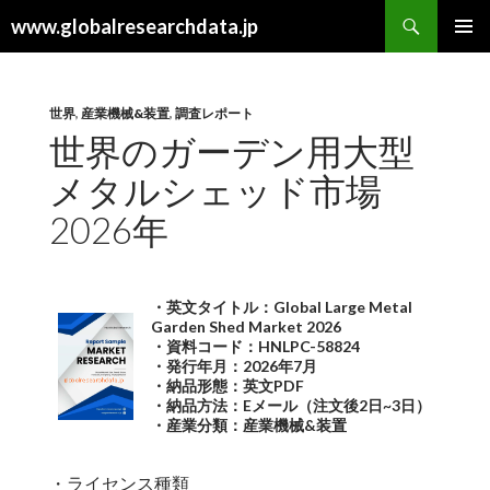
検
www.globalresearchdata.jp
索
コ
メインメ
ン
ニュー
テ
ン
世界
,
産業機械&装置
,
調査レポート
ツ
世界のガーデン用大型
へ
メタルシェッド市場
ス
キ
2026年
ッ
プ
・英文タイトル：Global Large Metal
Garden Shed Market 2026
・資料コード：HNLPC-58824
・発行年月：2026年7月
・納品形態：英文PDF
・納品方法：Eメール（注文後2日~3日）
・産業分類：産業機械&装置
・ライセンス種類