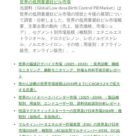
世界の低用量避妊ピル市場
当資料（Global Low-dose Birth Control Pill Market）は
世界の低用量避妊ピル市場の現状と今後の展望につい
て調査・分析しました。世界の低用量避妊ピル市場概
要、主要企業の動向（売上、販売価格、市場シェ
ア）、セグメント別市場規模（種類別：エチニルエス
トラジオール、ドロスピレノン、レボノルゲストレ
ル、ノルエチンドロン、その他；用途別：オフライン
販売、オンライン販売）、 …
世界の脳波計デバイス市場（2025 – 2033）：疾患診断、睡眠
モニタリング、麻酔モニタリング、外傷＆外科手術分析レポー
ト
骨がん診断の世界市場規模は2033年までにCAGR 5.2％で拡大
する見通し
世界のバイオベースバインダー市場（2025 – 2034）：製品種
類別、用途別、エンドユーザー別、原料供給源別分析レポート
恒温マグネティックスターラーの世界及び日本市場2026年：種
類別（加熱式、非加熱式）
マルチインバータエネルギー貯蔵装置（ESS）の世界及び日本
市場2026年：種類別（AC結合型マルチインバータESS、DC結