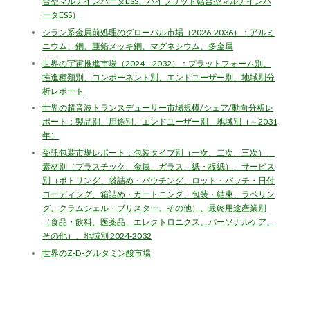
合型マルチインバータESS、ハイブリッド結合型マルチインバ
ータESS）
シラン系金属前処理のグローバル市場（2026-2036）：アルミ
ニウム、鋼、亜鉛メッキ鋼、マグネシウム、多金属
世界の宇宙推進市場（2024 – 2032）：プラットフォーム別、
推進種類別、コンポーネント別、エンドユーザー別、地域別分
析レポート
世界の超音波トランスデューサー市場規模/シェア/動向分析レ
ポート：製品別、用途別、エンドユーザー別、地域別（～2031
年）
受託包装市場レポート：包装タイプ別（一次、二次、三次）、
素材別（プラスチック、金属、ガラス、紙・板紙）、サービス
別（ボトリング、袋詰め・パウチング、ロット・バッチ・日付
コーディング、箱詰め・カートニング、包装・結束、ラベリン
グ、クラムシェル・ブリスター、その他）、最終用途産業別
（食品・飲料、医薬品、エレクトロニクス、パーソナルケア、
その他）、地域別 2024-2032
世界のZ-D-グルタミン酸市場