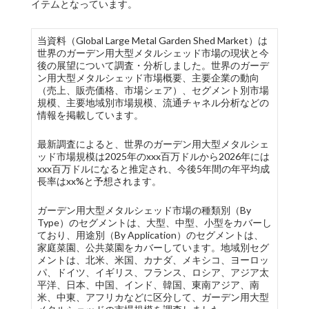
イテムとなっています。
当資料（Global Large Metal Garden Shed Market）は
世界のガーデン用大型メタルシェッド市場の現状と今
後の展望について調査・分析しました。世界のガーデ
ン用大型メタルシェッド市場概要、主要企業の動向
（売上、販売価格、市場シェア）、セグメント別市場
規模、主要地域別市場規模、流通チャネル分析などの
情報を掲載しています。
最新調査によると、世界のガーデン用大型メタルシェ
ッド市場規模は2025年のxxx百万ドルから2026年には
xxx百万ドルになると推定され、今後5年間の年平均成
長率はxx%と予想されます。
ガーデン用大型メタルシェッド市場の種類別（By
Type）のセグメントは、大型、中型、小型をカバーし
ており、用途別（By Application）のセグメントは、
家庭菜園、公共菜園をカバーしています。地域別セグ
メントは、北米、米国、カナダ、メキシコ、ヨーロッ
パ、ドイツ、イギリス、フランス、ロシア、アジア太
平洋、日本、中国、インド、韓国、東南アジア、南
米、中東、アフリカなどに区分して、ガーデン用大型