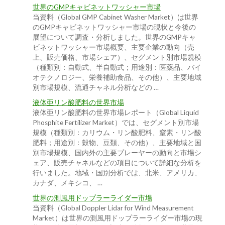
世界のGMPキャビネットワッシャー市場
当資料（Global GMP Cabinet Washer Market）は世界
のGMPキャビネットワッシャー市場の現状と今後の
展望について調査・分析しました。世界のGMPキャ
ビネットワッシャー市場概要、主要企業の動向（売
上、販売価格、市場シェア）、セグメント別市場規模
（種類別：自動式、半自動式；用途別：医薬品、バイ
オテクノロジー、栄養補助食品、その他）、主要地域
別市場規模、流通チャネル分析などの …
液体亜リン酸肥料の世界市場
液体亜リン酸肥料の世界市場レポート（Global Liquid
Phosphite Fertilizer Market）では、セグメント別市場
規模（種類別：カリウム・リン酸肥料、窒素・リン酸
肥料；用途別：穀物、豆類、その他）、主要地域と国
別市場規模、国内外の主要プレーヤーの動向と市場シ
ェア、販売チャネルなどの項目について詳細な分析を
行いました。地域・国別分析では、北米、アメリカ、
カナダ、メキシコ、 …
世界の測風用ドップラーライダー市場
当資料（Global Doppler Lidar for Wind Measurement
Market）は世界の測風用ドップラーライダー市場の現