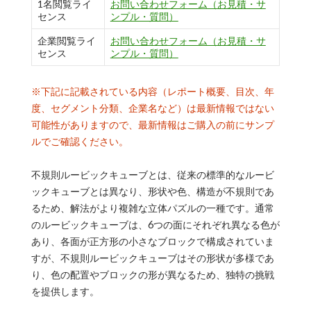
1名閲覧ライ
お問い合わせフォーム（お見積・サ
センス
ンプル・質問）
企業閲覧ライ
お問い合わせフォーム（お見積・サ
センス
ンプル・質問）
※下記に記載されている内容（レポート概要、目次、年
度、セグメント分類、企業名など）は最新情報ではない
可能性がありますので、最新情報はご購入の前にサンプ
ルでご確認ください。
不規則ルービックキューブとは、従来の標準的なルービ
ックキューブとは異なり、形状や色、構造が不規則であ
るため、解法がより複雑な立体パズルの一種です。通常
のルービックキューブは、6つの面にそれぞれ異なる色が
あり、各面が正方形の小さなブロックで構成されていま
すが、不規則ルービックキューブはその形状が多様であ
り、色の配置やブロックの形が異なるため、独特の挑戦
を提供します。