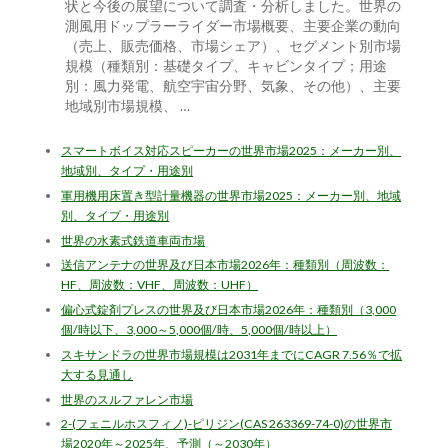
状と今後の展望について調査・分析しました。世界の
測風用ドップラーライダー市場概要、主要企業の動向
（売上、販売価格、市場シェア）、セグメント別市場
規模（種類別：基礎タイプ、キャビンタイプ；用途
別：風力発電、航空宇宙分野、気象、その他）、主要
地域別市場規模、 …
スマートボイス対応スピーカーの世界市場2025：メーカー別、
地域別、タイプ・用途別
軍用機用床置き型計量機器の世界市場2025：メーカー別、地域
別、タイプ・用途別
世界の水素式鉄道車両市場
送信アンテナの世界及び日本市場2026年：種類別（周波数：
HF、周波数：VHF、周波数：UHF）
偏心式錠剤プレスの世界及び日本市場2026年：種類別（3,000
個/時以下、3,000～5,000個/時、5,000個/時以上）
スキサンドラの世界市場規模は2031年までにCAGR 7.56％で拡
大する見通し
世界のスルファレン市場
2-(フェニルホスフィノ)-ピリジン(CAS 263369-74-0)の世界市
場2020年～2025年、予測（～2030年）