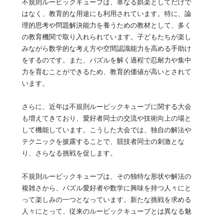
不規則ルービックキューブは、単なる娯楽としてだけで
はなく、教育的な用途にも利用されています。特に、論
理的思考や問題解決能力を養うための教材として、多く
の教育機関で取り入れられています。子どもたちが楽し
みながら数学的な考え方や空間認識能力を高める手助け
をするのです。また、パズルを解く過程で忍耐力や集中
力を育むことができるため、教育的価値が高いとされて
います。
さらに、近年は不規則ルービックキューブに関する大会
も増えてきており、愛好者同士の交流や技術向上の場と
して機能しています。こうした大会では、独自の解法や
テクニックを披露することで、競技者同士の刺激とな
り、さらなる挑戦を促します。
不規則ルービックキューブは、その独特な形状や解法の
複雑さから、パズル愛好者や数学に興味を持つ人々にと
って楽しみの一つとなっています。新たな挑戦を求める
人々にとって、従来のルービックキューブとは異なる魅