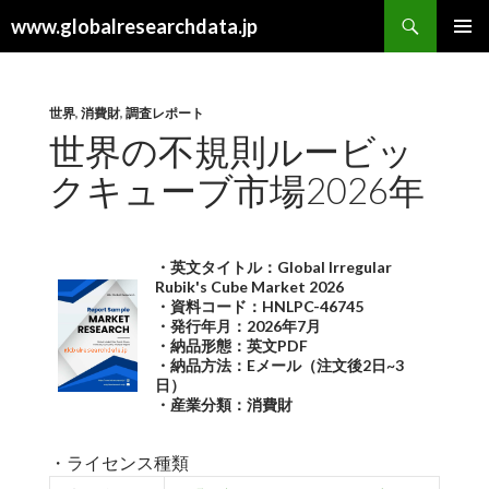
検
www.globalresearchdata.jp
索
コ
メインメ
ン
ニュー
テ
ン
世界
,
消費財
,
調査レポート
ツ
世界の不規則ルービッ
へ
クキューブ市場2026年
ス
キ
ッ
プ
・英文タイトル：Global Irregular
Rubik's Cube Market 2026
・資料コード：HNLPC-46745
・発行年月：2026年7月
・納品形態：英文PDF
・納品方法：Eメール（注文後2日~3
日）
・産業分類：消費財
・ライセンス種類