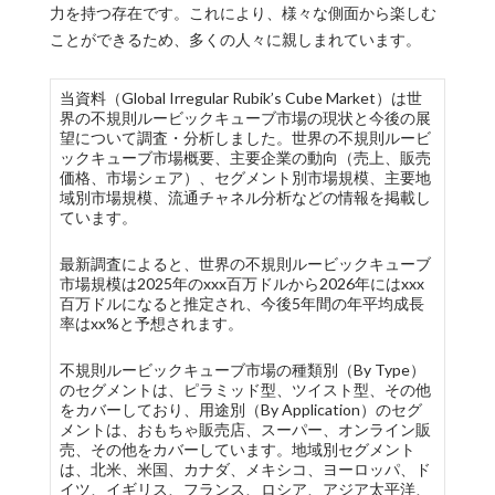
力を持つ存在です。これにより、様々な側面から楽しむ
ことができるため、多くの人々に親しまれています。
当資料（Global Irregular Rubik’s Cube Market）は世
界の不規則ルービックキューブ市場の現状と今後の展
望について調査・分析しました。世界の不規則ルービ
ックキューブ市場概要、主要企業の動向（売上、販売
価格、市場シェア）、セグメント別市場規模、主要地
域別市場規模、流通チャネル分析などの情報を掲載し
ています。
最新調査によると、世界の不規則ルービックキューブ
市場規模は2025年のxxx百万ドルから2026年にはxxx
百万ドルになると推定され、今後5年間の年平均成長
率はxx%と予想されます。
不規則ルービックキューブ市場の種類別（By Type）
のセグメントは、ピラミッド型、ツイスト型、その他
をカバーしており、用途別（By Application）のセグ
メントは、おもちゃ販売店、スーパー、オンライン販
売、その他をカバーしています。地域別セグメント
は、北米、米国、カナダ、メキシコ、ヨーロッパ、ド
イツ、イギリス、フランス、ロシア、アジア太平洋、