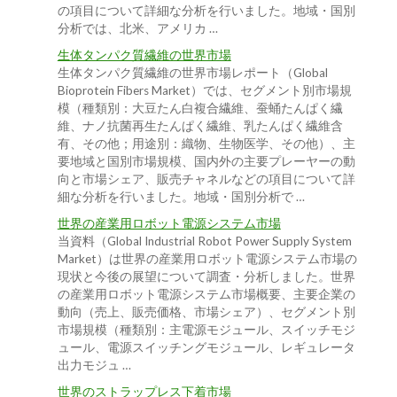
の項目について詳細な分析を行いました。地域・国別
分析では、北米、アメリカ …
生体タンパク質繊維の世界市場
生体タンパク質繊維の世界市場レポート（Global
Bioprotein Fibers Market）では、セグメント別市場規
模（種類別：大豆たん白複合繊維、蚕蛹たんぱく繊
維、ナノ抗菌再生たんぱく繊維、乳たんぱく繊維含
有、その他；用途別：織物、生物医学、その他）、主
要地域と国別市場規模、国内外の主要プレーヤーの動
向と市場シェア、販売チャネルなどの項目について詳
細な分析を行いました。地域・国別分析で …
世界の産業用ロボット電源システム市場
当資料（Global Industrial Robot Power Supply System
Market）は世界の産業用ロボット電源システム市場の
現状と今後の展望について調査・分析しました。世界
の産業用ロボット電源システム市場概要、主要企業の
動向（売上、販売価格、市場シェア）、セグメント別
市場規模（種類別：主電源モジュール、スイッチモジ
ュール、電源スイッチングモジュール、レギュレータ
出力モジュ …
世界のストラップレス下着市場