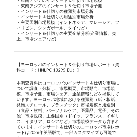
・東南アジアのインサート＆仕切り市場規模
・東南アジアのインサート＆仕切り市場予測
・インサート＆仕切りの種類別市場分析
・インサート＆仕切りの用途別市場分析
・主要国別市場規模（インドネシア、マレーシア、フ
ィリピン、シンガポール、タイなど）
・インサート＆仕切りの主要企業分析(企業情報、売
上、市場シェアなど)
【ヨーロッパのインサート＆仕切り市場レポート（資
料コード：HNLPC-13295-EU）】
本調査資料はヨーロッパのインサート＆仕切り市場に
ついて調査・分析し、市場概要、市場動向、市場規
模、市場予測、市場シェア、企業情報などを掲載して
います。ヨーロッパ地域における種類別（紙・板紙、
発泡スチロール、プラスチック）市場規模と用途別
（食品・飲料、パーソナルケア、医薬品、電子、その
他）市場規模、主要国別（ドイツ、フランス、イギリ
ス、イタリア、ロシアなど）市場規模データも含まれ
ています。インサート＆仕切りのヨーロッパ市場レポ
ートは2026年英語版で、一部カスタマイズも可能で