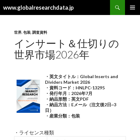
検
www.globalresearchdata.jp
索
コ
メインメ
ン
ニュー
テ
ン
世界
,
包装
,
調査資料
ツ
インサート＆仕切りの
へ
世界市場2026年
ス
キ
ッ
プ
・英文タイトル：Global Inserts and
Dividers Market 2026
・資料コード：HNLPC-13295
・発行年月：2026年7月
・納品形態：英文PDF
・納品方法：Eメール（注文後2日~3
日）
・産業分類：包装
・ライセンス種類