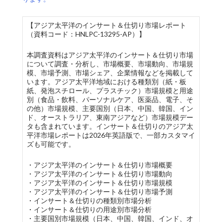
【アジア太平洋のインサート＆仕切り市場レポート
（資料コード：HNLPC-13295-AP）】
本調査資料はアジア太平洋のインサート＆仕切り市場
について調査・分析し、市場概要、市場動向、市場規
模、市場予測、市場シェア、企業情報などを掲載して
います。アジア太平洋地域における種類別（紙・板
紙、発泡スチロール、プラスチック）市場規模と用途
別（食品・飲料、パーソナルケア、医薬品、電子、そ
の他）市場規模、主要国別（日本、中国、韓国、イン
ド、オーストラリア、東南アジアなど）市場規模デー
タも含まれています。インサート＆仕切りのアジア太
平洋市場レポートは2026年英語版で、一部カスタマイ
ズも可能です。
・アジア太平洋のインサート＆仕切り市場概要
・アジア太平洋のインサート＆仕切り市場動向
・アジア太平洋のインサート＆仕切り市場規模
・アジア太平洋のインサート＆仕切り市場予測
・インサート＆仕切りの種類別市場分析
・インサート＆仕切りの用途別市場分析
・主要国別市場規模（日本、中国、韓国、インド、オ