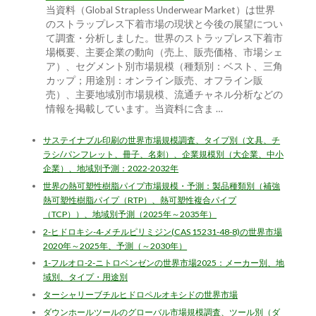
当資料（Global Strapless Underwear Market）は世界
のストラップレス下着市場の現状と今後の展望につい
て調査・分析しました。世界のストラップレス下着市
場概要、主要企業の動向（売上、販売価格、市場シェ
ア）、セグメント別市場規模（種類別：ベスト、三角
カップ；用途別：オンライン販売、オフライン販
売）、主要地域別市場規模、流通チャネル分析などの
情報を掲載しています。当資料に含ま …
サステイナブル印刷の世界市場規模調査、タイプ別（文具、チ
ラシ/パンフレット、冊子、名刺）、企業規模別（大企業、中小
企業）、地域別予測：2022-2032年
世界の熱可塑性樹脂パイプ市場規模・予測：製品種類別（補強
熱可塑性樹脂パイプ（RTP）、熱可塑性複合パイプ
（TCP））、地域別予測（2025年～2035年）
2-ヒドロキシ-4-メチルピリミジン(CAS 15231-48-8)の世界市場
2020年～2025年、予測（～2030年）
1-フルオロ-2-ニトロベンゼンの世界市場2025：メーカー別、地
域別、タイプ・用途別
ターシャリーブチルヒドロペルオキシドの世界市場
ダウンホールツールのグローバル市場規模調査、ツール別（ダ