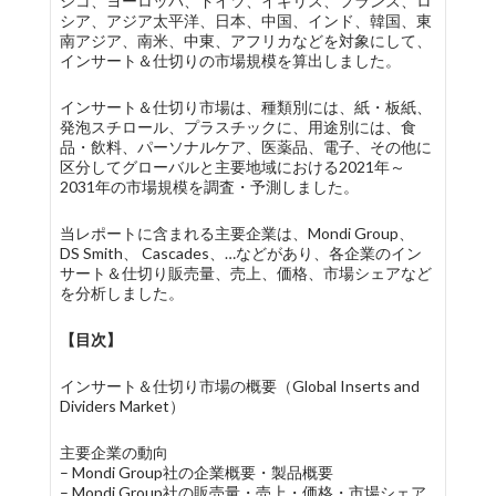
シコ、ヨーロッパ、ドイツ、イギリス、フランス、ロ
シア、アジア太平洋、日本、中国、インド、韓国、東
南アジア、南米、中東、アフリカなどを対象にして、
インサート＆仕切りの市場規模を算出しました。
インサート＆仕切り市場は、種類別には、紙・板紙、
発泡スチロール、プラスチックに、用途別には、食
品・飲料、パーソナルケア、医薬品、電子、その他に
区分してグローバルと主要地域における2021年～
2031年の市場規模を調査・予測しました。
当レポートに含まれる主要企業は、Mondi Group、
DS Smith、 Cascades、…などがあり、各企業のイン
サート＆仕切り販売量、売上、価格、市場シェアなど
を分析しました。
【目次】
インサート＆仕切り市場の概要（Global Inserts and
Dividers Market）
主要企業の動向
– Mondi Group社の企業概要・製品概要
– Mondi Group社の販売量・売上・価格・市場シェア