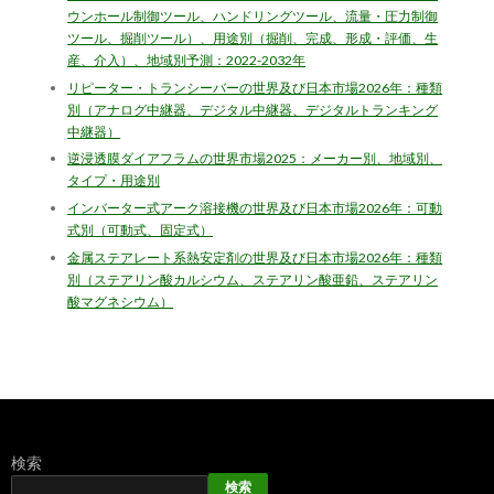
ウンホール制御ツール、ハンドリングツール、流量・圧力制御
ツール、掘削ツール）、用途別（掘削、完成、形成・評価、生
産、介入）、地域別予測：2022-2032年
リピーター・トランシーバーの世界及び日本市場2026年：種類
別（アナログ中継器、デジタル中継器、デジタルトランキング
中継器）
逆浸透膜ダイアフラムの世界市場2025：メーカー別、地域別、
タイプ・用途別
インバーター式アーク溶接機の世界及び日本市場2026年：可動
式別（可動式、固定式）
金属ステアレート系熱安定剤の世界及び日本市場2026年：種類
別（ステアリン酸カルシウム、ステアリン酸亜鉛、ステアリン
酸マグネシウム）
検索
検索