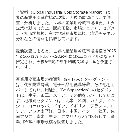
当資料（Global Industrial Cold Storage Market）は世
界の産業用冷蔵市場の現状と今後の展望について調
査・分析しました。世界の産業用冷蔵市場概要、主要
企業の動向（売上、販売価格、市場シェア）、セグメ
ント別市場規模、主要地域別市場規模、流通チャネル
分析などの情報を掲載しています。
最新調査によると、世界の産業用冷蔵市場規模は2025
年のxxx百万ドルから2026年にはxxx百万ドルになると
推定され、今後5年間の年平均成長率はxx%と予想さ
れます。
産業用冷蔵市場の種類別（By Type）のセグメント
は、化学防爆冷蔵、電子部品用低温冷蔵、その他をカ
バーしており、用途別（By Application）のセグメン
トは、生産、加工、ストア、その他をカバーしていま
す。地域別セグメントは、北米、米国、カナダ、メキ
シコ、ヨーロッパ、ドイツ、イギリス、フランス、ロ
シア、アジア太平洋、日本、中国、インド、韓国、東
南アジア、南米、中東、アフリカなどに区分して、産
業用冷蔵の市場規模を調査しました。