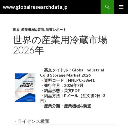
検
www.globalresearchdata.jp
索
コ
メインメ
ン
ニュー
テ
ン
世界
,
産業機械&装置
,
調査レポート
ツ
世界の産業用冷蔵市場
へ
2026年
ス
キ
ッ
プ
・英文タイトル：Global Industrial
Cold Storage Market 2026
・資料コード：HNLPC-58641
・発行年月：2026年7月
・納品形態：英文PDF
・納品方法：Eメール（注文後2日~3
日）
・産業分類：産業機械&装置
・ライセンス種類