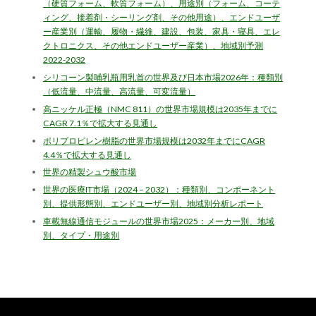
（硬質フォーム、軟質フォーム）、用途別（フォーム、コーテ
ィング、接着剤・シーリング剤、その他用途）、エンドユーザ
ー産業別（運輸、履物・繊維、建設、包装、家具・寝具、エレ
クトロニクス、その他エンドユーザー産業）、地域別予測
2022-2032
シリコーン製哺乳瓶用乳首の世界及び日本市場2026年：種類別
（低流量、中流量、高流量、可変流量）
高ニッケル正極（NMC 811）の世界市場規模は2035年までに
CAGR 7.1％で拡大する見通し
ポリプロピレン樹脂の世界市場規模は2032年までにCAGR
4.4％で拡大する見通し
世界の精製シュウ酸市場
世界の医療IT市場（2024 – 2032）：種類別、コンポーネント
別、提供形態別、エンドユーザー別、地域別分析レポート
車載無線通信モジュールの世界市場2025：メーカー別、地域
別、タイプ・用途別