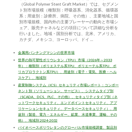
（Global Polymer Stent Graft Market）では、セグメン
ト別市場規模（種類別：呼吸器系、消化器系、循環器
系；用途別：診療所、病院、その他）、主要地域と国
別市場規模、国内外の主要プレーヤーの動向と市場シ
ェア、販売チャネルなどの項目について詳細な分析を
行いました。地域・国別分析では、北米、アメリカ、
カナダ、メキシコ、ヨーロッパ、ドイ …
金属用パンチングマシンの世界市場
世界の熱可塑性ポリウレタン（TPU）市場（2026年～2033
年）：種類別（ポリエステル系TPU、ポリエーテル系TPU、ポ
リカプロラクトン系TPU）、用途別（電子・電気、医療・ヘル
スケア）、地域別
産業制御システム（ICS）セキュリティ市場レポート：コンポー
ネント別（ソリューション、サービス）、システムタイプ別
（SCADA、DCS、PLC、その他）、セキュリティタイプ別（ネ
ットワークセキュリティ、エンドポイントセキュリティ、アプ
リケーションセキュリティ、データベースセキュリティ）、用
途別（製造、電力・エネルギー、鉱業、水道事業、運輸、その
他）、地域別 2024-2032
バイオベースポリウレタンのグローバル市場規模調査、製品別