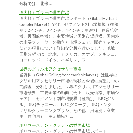
分析では、北米 …
消火栓カプラーの世界市場
消火栓カプラーの世界市場レポート（Global Hydrant
Coupler Market）では、セグメント別市場規模（種類
別：2インチ、3インチ、4インチ；用途別：商業航空
機、民間航空機）、主要地域と国別市場規模、国内外
の主要プレーヤーの動向と市場シェア、販売チャネル
などの項目について詳細な分析を行いました。地域・
国別分析では、北米、アメリカ、カナダ、メキシコ、
ヨーロッパ、ドイツ、イギリス、フ …
世界のグリル用アクセサリー市場
当資料（Global Grilling Accessories Market）は世界の
グリル用アクセサリー市場の現状と今後の展望につい
て調査・分析しました。世界のグリル用アクセサリー
市場概要、主要企業の動向（売上、販売価格、市場シ
ェア）、セグメント別市場規模（種類別：BBQグリ
ル、BBQチャコール、BBQグローブ、BBQトング、
グリルクリーニングブラシ、その他；用途別：商業
用、住宅用）、主要地域別 …
ポリマーステントグラフトの世界市場
ポリマーステントグラフトの世界市場レポート