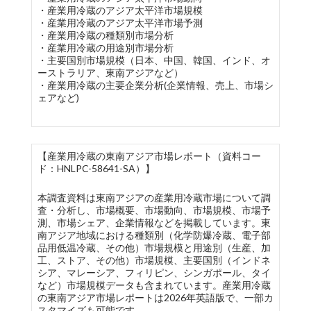
・産業用冷蔵のアジア太平洋市場規模
・産業用冷蔵のアジア太平洋市場予測
・産業用冷蔵の種類別市場分析
・産業用冷蔵の用途別市場分析
・主要国別市場規模（日本、中国、韓国、インド、オ
ーストラリア、東南アジアなど）
・産業用冷蔵の主要企業分析(企業情報、売上、市場シ
ェアなど)
【産業用冷蔵の東南アジア市場レポート（資料コー
ド：HNLPC-58641-SA）】
本調査資料は東南アジアの産業用冷蔵市場について調
査・分析し、市場概要、市場動向、市場規模、市場予
測、市場シェア、企業情報などを掲載しています。東
南アジア地域における種類別（化学防爆冷蔵、電子部
品用低温冷蔵、その他）市場規模と用途別（生産、加
工、ストア、その他）市場規模、主要国別（インドネ
シア、マレーシア、フィリピン、シンガポール、タイ
など）市場規模データも含まれています。産業用冷蔵
の東南アジア市場レポートは2026年英語版で、一部カ
スタマイズも可能です。