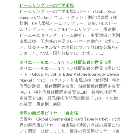
ビームサンプラーの世界市場
ビームサンプラーの世界市場レポート（Global Beam
Samplers Market）では、セグメント別市場規模（種
類別：UV広帯域ビームサンプラー、超短パルスビー
ムサンプラー、ペリクルビームサンプラー；用途別：
ビームモニタリング、ビーム解析）、主要地域と国別
市場規模、国内外の主要プレーヤーの動向と市場シェ
ア、販売チャネルなどの項目について詳細な分析を行
いました。地域・国別分析では、北米、ア …
ポリエーテルエーテルケトン体間装置の世界市場
ポリエーテルエーテルケトン体間装置の世界市場レポ
ート（Global Polyether Ether Ketone Interbody Device
Market）では、セグメント別市場規模（種類別：後外
側固定装置、椎体間固定装置、前腰椎椎体間固定装置
(ALIF)、極外側椎体間固定装置 (XLIF)、後腰椎体間固
定装置 (PLIF)、経孔腰椎体間固定装置 (TLIF)、その他
の装置；用途別：病院、 …
世界の商業用ビリヤード台市場
当資料（Global Commercial Billiard Table Market）は世
界の商業用ビリヤード台市場の現状と今後の展望につ
いて調査・分析しました。世界の商業用ビリヤード台