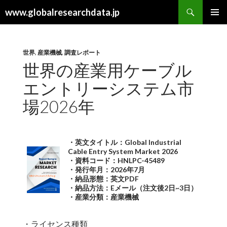
検
www.globalresearchdata.jp
索
コ
メインメ
ン
ニュー
テ
ン
世界
,
産業機械
,
調査レポート
ツ
世界の産業用ケーブル
へ
エントリーシステム市
ス
キ
場2026年
ッ
プ
・英文タイトル：Global Industrial
Cable Entry System Market 2026
・資料コード：HNLPC-45489
・発行年月：2026年7月
・納品形態：英文PDF
・納品方法：Eメール（注文後2日~3日）
・産業分類：産業機械
・ライセンス種類