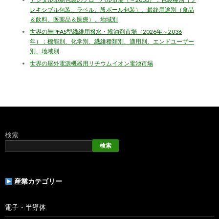
レキシブル包装、ラベル、段ボール包装）、最終用途別（食品
＆飲料、医薬品＆医療）、地域別
世界の無PFAS型繊維用撥水・撥油剤市場（2026年～2036
年）：機能別、化学別、繊維種類別、適用別、エンドユーザー
別、地域別
世界の屋外電源機器用リチウムイオン電池市場
検索
検索
産業カテゴリー
電子・半導体