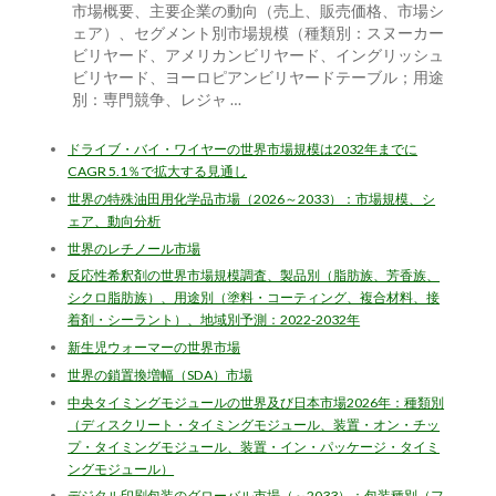
市場概要、主要企業の動向（売上、販売価格、市場シ
ェア）、セグメント別市場規模（種類別：スヌーカー
ビリヤード、アメリカンビリヤード、イングリッシュ
ビリヤード、ヨーロピアンビリヤードテーブル；用途
別：専門競争、レジャ …
ドライブ・バイ・ワイヤーの世界市場規模は2032年までに
CAGR 5.1％で拡大する見通し
世界の特殊油田用化学品市場（2026～2033）：市場規模、シ
ェア、動向分析
世界のレチノール市場
反応性希釈剤の世界市場規模調査、製品別（脂肪族、芳香族、
シクロ脂肪族）、用途別（塗料・コーティング、複合材料、接
着剤・シーラント）、地域別予測：2022-2032年
新生児ウォーマーの世界市場
世界の鎖置換増幅（SDA）市場
中央タイミングモジュールの世界及び日本市場2026年：種類別
（ディスクリート・タイミングモジュール、装置・オン・チッ
プ・タイミングモジュール、装置・イン・パッケージ・タイミ
ングモジュール）
デジタル印刷包装のグローバル市場（～2033）：包装種別（フ