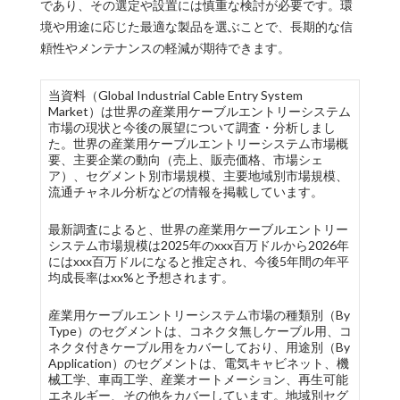
であり、その選定や設置には慎重な検討が必要です。環
境や用途に応じた最適な製品を選ぶことで、長期的な信
頼性やメンテナンスの軽減が期待できます。
当資料（Global Industrial Cable Entry System
Market）は世界の産業用ケーブルエントリーシステム
市場の現状と今後の展望について調査・分析しまし
た。世界の産業用ケーブルエントリーシステム市場概
要、主要企業の動向（売上、販売価格、市場シェ
ア）、セグメント別市場規模、主要地域別市場規模、
流通チャネル分析などの情報を掲載しています。
最新調査によると、世界の産業用ケーブルエントリー
システム市場規模は2025年のxxx百万ドルから2026年
にはxxx百万ドルになると推定され、今後5年間の年平
均成長率はxx%と予想されます。
産業用ケーブルエントリーシステム市場の種類別（By
Type）のセグメントは、コネクタ無しケーブル用、コ
ネクタ付きケーブル用をカバーしており、用途別（By
Application）のセグメントは、電気キャビネット、機
械工学、車両工学、産業オートメーション、再生可能
エネルギー、その他をカバーしています。地域別セグ