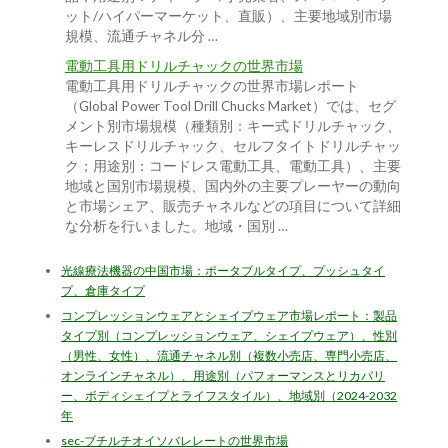
ット/ハイパーマーケット、直販）、主要地域別市場
規模、流通チャネル分 …
電動工具用ドリルチャックの世界市場
電動工具用ドリルチャックの世界市場レポート
（Global Power Tool Drill Chucks Market）では、セグ
メント別市場規模（種類別：キー式ドリルチャック、
キーレスドリルチャック、セルフタイトドリルチャッ
ク；用途別：コードレス電動工具、電動工具）、主要
地域と国別市場規模、国内外の主要プレーヤーの動向
と市場シェア、販売チャネルなどの項目について詳細
な分析を行いました。地域・国別 …
光線療法機器の中国市場：ポータブルタイプ、プッシュタイ
プ、倉庫タイプ
コンプレッションウェアとシェイプウェア市場レポート：製品
タイプ別（コンプレッションウェア、シェイプウェア）、性別
（男性、女性）、流通チャネル別（複数小売店、専門小売店、
オンラインチャネル）、用途別（パフォーマンスとリカバリ
ー、ボディシェイプとライフスタイル）、地域別（2024-2032
年
sec-ブチルチオイソバレレートの世界市場