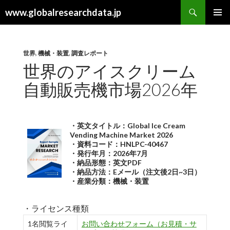
検
www.globalresearchdata.jp
索
コ
メインメ
ン
ニュー
テ
ン
世界
,
機械・装置
,
調査レポート
ツ
世界のアイスクリーム
へ
自動販売機市場2026年
ス
キ
ッ
プ
・英文タイトル：Global Ice Cream
Vending Machine Market 2026
・資料コード：HNLPC-40467
・発行年月：2026年7月
・納品形態：英文PDF
・納品方法：Eメール（注文後2日~3日）
・産業分類：機械・装置
・ライセンス種類
1名閲覧ライ
お問い合わせフォーム（お見積・サ