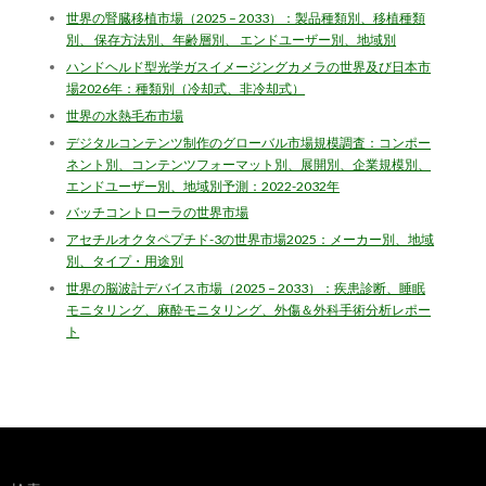
世界の腎臓移植市場（2025 – 2033）：製品種類別、移植種類
別、 保存方法別、年齢層別、 エンドユーザー別、地域別
ハンドヘルド型光学ガスイメージングカメラの世界及び日本市
場2026年：種類別（冷却式、非冷却式）
世界の水熱毛布市場
デジタルコンテンツ制作のグローバル市場規模調査：コンポー
ネント別、コンテンツフォーマット別、展開別、企業規模別、
エンドユーザー別、地域別予測：2022-2032年
バッチコントローラの世界市場
アセチルオクタペプチド-3の世界市場2025：メーカー別、地域
別、タイプ・用途別
世界の脳波計デバイス市場（2025 – 2033）：疾患診断、睡眠
モニタリング、麻酔モニタリング、外傷＆外科手術分析レポー
ト