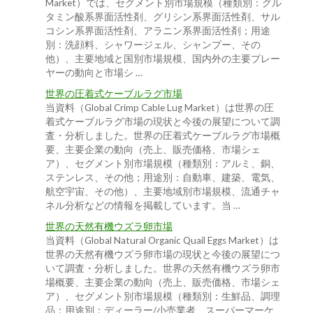
Market）では、セグメント別市場規模（種類別：グル
タミン酸系界面活性剤、グリシン系界面活性剤、サル
コシン系界面活性剤、アラニン系界面活性剤；用途
別：洗顔料、シャワージェル、シャンプー、その
他）、主要地域と国別市場規模、国内外の主要プレー
ヤーの動向と市場シ …
世界の圧着式ケーブルラグ市場
当資料（Global Crimp Cable Lug Market）は世界の圧
着式ケーブルラグ市場の現状と今後の展望について調
査・分析しました。世界の圧着式ケーブルラグ市場概
要、主要企業の動向（売上、販売価格、市場シェ
ア）、セグメント別市場規模（種類別：アルミ、銅、
ステンレス、その他；用途別：自動車、建築、電気、
航空宇宙、その他）、主要地域別市場規模、流通チャ
ネル分析などの情報を掲載しています。当 …
世界の天然有機ウズラ卵市場
当資料（Global Natural Organic Quail Eggs Market）は
世界の天然有機ウズラ卵市場の現状と今後の展望につ
いて調査・分析しました。世界の天然有機ウズラ卵市
場概要、主要企業の動向（売上、販売価格、市場シェ
ア）、セグメント別市場規模（種類別：生鮮品、調理
品；用途別：ディーラー/小売業者、スーパーマーケ