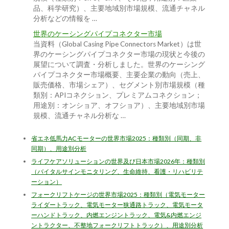
品、科学研究）、主要地域別市場規模、流通チャネル
分析などの情報を …
世界のケーシングパイプコネクター市場
当資料（Global Casing Pipe Connectors Market）は世
界のケーシングパイプコネクター市場の現状と今後の
展望について調査・分析しました。世界のケーシング
パイプコネクター市場概要、主要企業の動向（売上、
販売価格、市場シェア）、セグメント別市場規模（種
類別：APIコネクション、プレミアムコネクション；
用途別：オンショア、オフショア）、主要地域別市場
規模、流通チャネル分析な …
省エネ低馬力ACモーターの世界市場2025：種類別（同期、非
同期）、用途別分析
ライフケアソリューションの世界及び日本市場2026年：種類別
（バイタルサインモニタリング、生命維持、看護・リハビリテ
ーション）
フォークリフトケージの世界市場2025：種類別（電気モーター
ライダートラック、電気モーター狭通路トラック、電気モータ
ーハンドトラック、内燃エンジントラック、電気&内燃エンジ
ントラクター、不整地フォークリフトトラック）、用途別分析