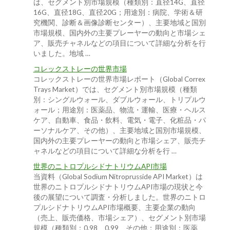
は、セグメント別市場規模（種類別：直径14G、直径
16G、直径18G、直径20G；用途別：病院、学術＆研
究機関、診断＆画像診断センター）、主要地域と国別
市場規模、国内外の主要プレーヤーの動向と市場シェ
ア、販売チャネルなどの項目について詳細な分析を行
いました。地域 …
コレックストレーの世界市場
コレックストレーの世界市場レポート（Global Correx
Trays Market）では、セグメント別市場規模（種類
別：シングルウォール、ダブルウォール、トリプルウ
ォール；用途別：医薬品、物流・運輸、医療・ヘルス
ケア、自動車、食品・飲料、電気・電子、化粧品・パ
ーソナルケア、その他）、主要地域と国別市場規模、
国内外の主要プレーヤーの動向と市場シェア、販売チ
ャネルなどの項目について詳細な分析を行 …
世界のニトロプルシドナトリウムAPI市場
当資料（Global Sodium Nitroprusside API Market）は
世界のニトロプルシドナトリウムAPI市場の現状と今
後の展望について調査・分析しました。世界のニトロ
プルシドナトリウムAPI市場概要、主要企業の動向
（売上、販売価格、市場シェア）、セグメント別市場
規模（種類別：0.98、0.99、その他；用途別：医薬