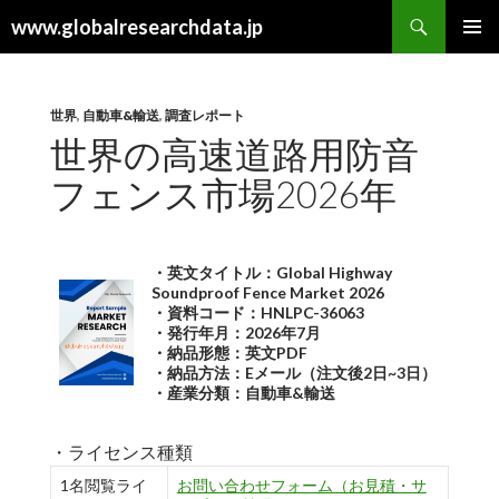
検
www.globalresearchdata.jp
索
コ
メインメ
ン
ニュー
テ
ン
世界
,
自動車&輸送
,
調査レポート
ツ
世界の高速道路用防音
へ
フェンス市場2026年
ス
キ
ッ
プ
・英文タイトル：Global Highway
Soundproof Fence Market 2026
・資料コード：HNLPC-36063
・発行年月：2026年7月
・納品形態：英文PDF
・納品方法：Eメール（注文後2日~3日）
・産業分類：自動車&輸送
・ライセンス種類
1名閲覧ライ
お問い合わせフォーム（お見積・サ