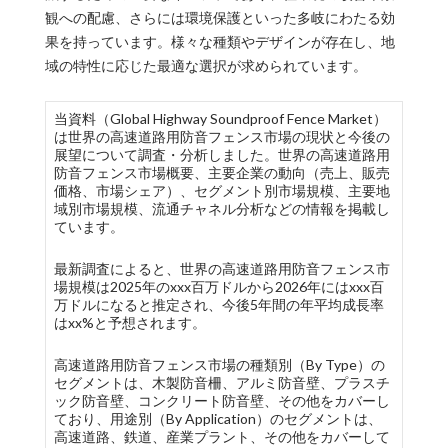
観への配慮、さらには環境保護といった多岐にわたる効
果を持っています。様々な種類やデザインが存在し、地
域の特性に応じた最適な選択が求められています。
当資料（Global Highway Soundproof Fence Market）
は世界の高速道路用防音フェンス市場の現状と今後の
展望について調査・分析しました。世界の高速道路用
防音フェンス市場概要、主要企業の動向（売上、販売
価格、市場シェア）、セグメント別市場規模、主要地
域別市場規模、流通チャネル分析などの情報を掲載し
ています。
最新調査によると、世界の高速道路用防音フェンス市
場規模は2025年のxxx百万ドルから2026年にはxxx百
万ドルになると推定され、今後5年間の年平均成長率
はxx%と予想されます。
高速道路用防音フェンス市場の種類別（By Type）の
セグメントは、木製防音柵、アルミ防音壁、プラスチ
ック防音壁、コンクリート防音壁、その他をカバーし
ており、用途別（By Application）のセグメントは、
高速道路、鉄道、産業プラント、その他をカバーして