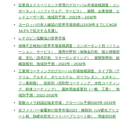
従業員エクスペリエンス管理のグローバル市場規模調査：コン
ポーネント（ソフトウェア、サービス）、展開、企業規模、エ
ンドユーザー別、地域別予測：2022年～2032年
ヨーロッパの本人確認の世界市場規模は2030年までにCAGR
16.9％で拡大する見通し
レチガビン塩酸塩の世界市場
保険不正検知の世界市場規模調査：コンポーネント別（ソリュ
ーション、サービス）、適用分野別（保険金詐欺、個人情報窃
盗、支払・請求詐欺、マネーロンダリング）、展開形態別、組
織規模別、地域別予測：2022年～2032年
工業用コーティングのグローバル市場規模調査、タイプ別（ア
クリル、アルキド、ポリエステル、ポリウレタン、エポキシ、
フッ素樹脂）、技術別（溶剤型コーティング、水性コーティン
グ、粉体コーティング）、最終用途産業別（一般、工業）、地
域別予測：2022-2032年
双眼カメラ顔認証端末市場：グローバル予測2025年-2031年
光ファイバー被覆材の世界市場2025：種類別（UV硬化プリコ
ート材、熱硬化型光ファイバープリコート材）、用途別分析