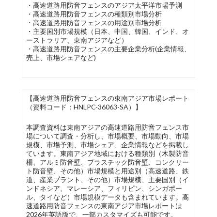
・高速道路用防音フェンスのアジア太平洋市場予測
・高速道路用防音フェンスの種類別市場分析
・高速道路用防音フェンスの用途別市場分析
・主要国別市場規模（日本、中国、韓国、インド、オ
ーストラリア、東南アジアなど）
・高速道路用防音フェンスの主要企業分析(企業情報、
売上、市場シェアなど)
【高速道路用防音フェンスの東南アジア市場レポート
（資料コード：HNLPC-36063-SA）】
本調査資料は東南アジアの高速道路用防音フェンス市
場について調査・分析し、市場概要、市場動向、市場
規模、市場予測、市場シェア、企業情報などを掲載し
ています。東南アジア地域における種類別（木製防音
柵、アルミ防音壁、プラスチック防音壁、コンクリー
ト防音壁、その他）市場規模と用途別（高速道路、鉄
道、産業プラント、その他）市場規模、主要国別（イ
ンドネシア、マレーシア、フィリピン、シンガポー
ル、タイなど）市場規模データも含まれています。高
速道路用防音フェンスの東南アジア市場レポートは
2026年英語版で、一部カスタマイズも可能です。