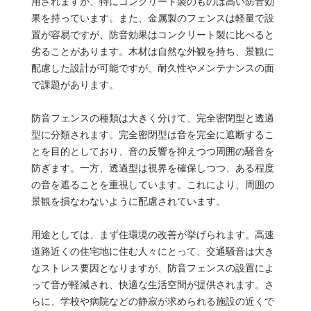
用されますが、特にコンクリート製のものは高い防音効
果を持っています。また、金属製のフェンスは軽量で設
置が容易ですが、防音効果はコンクリート製に比べると
劣ることがあります。木材は自然な外観を持ち、景観に
配慮した設計が可能ですが、耐久性やメンテナンスの面
で課題があります。
防音フェンスの種類は大きく分けて、完全密閉型と透過
型に分類されます。完全密閉型は音を完全に遮断するこ
とを目的としており、音の反響を抑えつつ周囲の騒音を
防ぎます。一方、透過型は視界を確保しつつ、ある程度
の音を遮ることを重視しています。これにより、周囲の
景観を損なわないように配慮されています。
用途としては、まず住環境の改善が挙げられます。高速
道路近くの住宅地に住む人々にとって、交通騒音は大き
なストレス要因となりますが、防音フェンスの設置によ
って音が軽減され、快適な生活空間が提供されます。さ
らに、学校や病院などの静寂が求められる施設の近くで