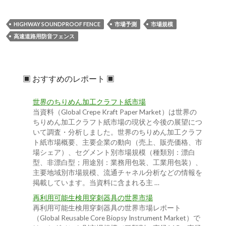
HIGHWAY SOUNDPROOF FENCE
市場予測
市場規模
高速道路用防音フェンス
▣ おすすめのレポート ▣
世界のちりめん加工クラフト紙市場
当資料（Global Crepe Kraft Paper Market）は世界の
ちりめん加工クラフト紙市場の現状と今後の展望につ
いて調査・分析しました。世界のちりめん加工クラフ
ト紙市場概要、主要企業の動向（売上、販売価格、市
場シェア）、セグメント別市場規模（種類別：漂白
型、非漂白型；用途別：業務用包装、工業用包装）、
主要地域別市場規模、流通チャネル分析などの情報を
掲載しています。当資料に含まれる主 …
再利用可能生検用穿刺器具の世界市場
再利用可能生検用穿刺器具の世界市場レポート
（Global Reusable Core Biopsy Instrument Market）で