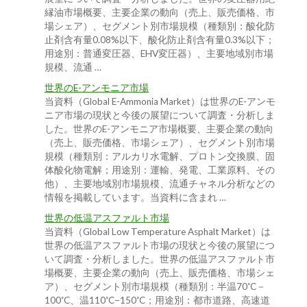
縁油市場概要、主要企業の動向（売上、販売価格、市
場シェア）、セグメント別市場規模（種類別：酸化防
止剤含有量0.08%以下、酸化防止剤含有量0.3%以下；
用途別：普通変圧器、EHV変圧器）、主要地域別市場
規模、流通 …
世界のE-アンモニア市場
当資料（Global E-Ammonia Market）は世界のE-アンモ
ニア市場の現状と今後の展望について調査・分析しま
した。世界のE-アンモニア市場概要、主要企業の動向
（売上、販売価格、市場シェア）、セグメント別市場
規模（種類別：アルカリ水電解、プロトン交換膜、固
体酸化物電解；用途別：運輸、発電、工業原料、その
他）、主要地域別市場規模、流通チャネル分析などの
情報を掲載しています。当資料に含まれ …
世界の低温アスファルト市場
当資料（Global Low Temperature Asphalt Market）は
世界の低温アスファルト市場の現状と今後の展望につ
いて調査・分析しました。世界の低温アスファルト市
場概要、主要企業の動向（売上、販売価格、市場シェ
ア）、セグメント別市場規模（種類別：半温70˚C－
100˚C、温110˚C−150˚C；用途別：都市道路、高速道