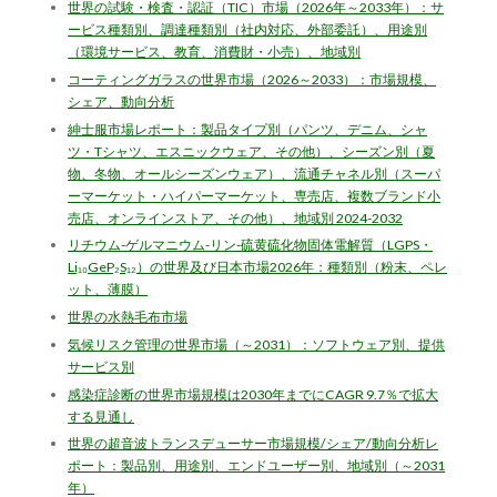
世界の試験・検査・認証（TIC）市場（2026年～2033年）：サ
ービス種類別、調達種類別（社内対応、外部委託）、用途別
（環境サービス、教育、消費財・小売）、地域別
コーティングガラスの世界市場（2026～2033）：市場規模、
シェア、動向分析
紳士服市場レポート：製品タイプ別（パンツ、デニム、シャ
ツ・Tシャツ、エスニックウェア、その他）、シーズン別（夏
物、冬物、オールシーズンウェア）、流通チャネル別（スーパ
ーマーケット・ハイパーマーケット、専売店、複数ブランド小
売店、オンラインストア、その他）、地域別 2024-2032
リチウム-ゲルマニウム-リン-硫黄硫化物固体電解質（LGPS・
Li₁₀GeP₂S₁₂）の世界及び日本市場2026年：種類別（粉末、ペレ
ット、薄膜）
世界の水熱毛布市場
気候リスク管理の世界市場（～2031）：ソフトウェア別、提供
サービス別
感染症診断の世界市場規模は2030年までにCAGR 9.7％で拡大
する見通し
世界の超音波トランスデューサー市場規模/シェア/動向分析レ
ポート：製品別、用途別、エンドユーザー別、地域別（～2031
年）