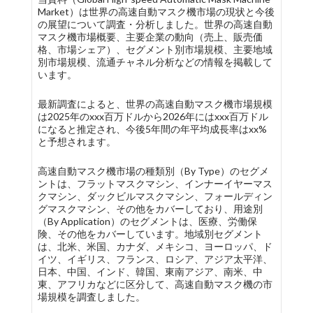
Market）は世界の高速自動マスク機市場の現状と今後
の展望について調査・分析しました。世界の高速自動
マスク機市場概要、主要企業の動向（売上、販売価
格、市場シェア）、セグメント別市場規模、主要地域
別市場規模、流通チャネル分析などの情報を掲載して
います。
最新調査によると、世界の高速自動マスク機市場規模
は2025年のxxx百万ドルから2026年にはxxx百万ドル
になると推定され、今後5年間の年平均成長率はxx%
と予想されます。
高速自動マスク機市場の種類別（By Type）のセグメ
ントは、フラットマスクマシン、インナーイヤーマス
クマシン、ダックビルマスクマシン、フォールディン
グマスクマシン、その他をカバーしており、用途別
（By Application）のセグメントは、医療、労働保
険、その他をカバーしています。地域別セグメント
は、北米、米国、カナダ、メキシコ、ヨーロッパ、ド
イツ、イギリス、フランス、ロシア、アジア太平洋、
日本、中国、インド、韓国、東南アジア、南米、中
東、アフリカなどに区分して、高速自動マスク機の市
場規模を調査しました。