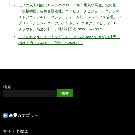
モノの人工知能（AIoT）のグローバル市場規模調査、技術別
（機械学習、自然言語処理、コンピュータビジョン、コンテキ
ストアウェアAI）、プラットフォーム別（IoTデバイス管理、ア
プリケーションイネーブルメント、IoTコネクティビティ、IoT
クラウド、高度分析）、地域別予測 2022年～2032年
5-ブロモ-2,4-ジメトキシピリミジン(CAS 56686-16-9)の世界市
場2020年～2025年、予測（～2030年）
検索
検索
産業カテゴリー
電子・半導体