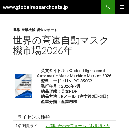
検
www.globalresearchdata.jp
索
コ
メインメ
ン
ニュー
テ
ン
世界
,
産業機械
,
調査レポート
ツ
世界の高速自動マスク
へ
機市場2026年
ス
キ
ッ
プ
・英文タイトル：Global High-speed
Automatic Mask Machine Market 2026
・資料コード：HNLPC-35059
・発行年月：2026年7月
・納品形態：英文PDF
・納品方法：Eメール（注文後2日~3日）
・産業分類：産業機械
・ライセンス種類
1名閲覧ライ
お問い合わせフォーム（お見積・サ