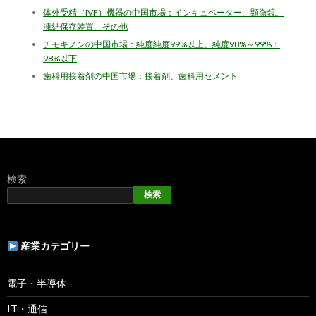
体外受精（IVF）機器の中国市場：インキュベーター、顕微鏡、
凍結保存装置、その他
チモキノンの中国市場：純度純度99%以上、純度98%～99%：
98%以下
歯科用接着剤の中国市場：接着剤、歯科用セメント
検索
検索
産業カテゴリー
電子・半導体
IT・通信