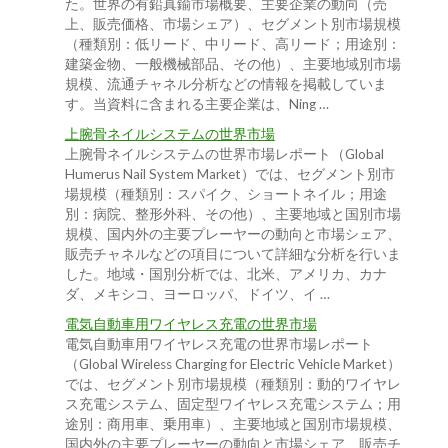
た。世界の有鉛真鍮市場概要、主要企業の動向（売
上、販売価格、市場シェア）、セグメント別市場規模
（種類別：低リード、中リード、高リード；用途別：
建築金物、一般機械部品、その他）、主要地域別市場
規模、流通チャネル分析などの情報を掲載していま
す。当資料に含まれる主要企業は、Ning …
上腕骨ネイルシステムの世界市場
上腕骨ネイルシステムの世界市場レポート（Global
Humerus Nail System Market）では、セグメント別市
場規模（種類別：スパイク、ショートネイル；用途
別：病院、整形外科、その他）、主要地域と国別市場
規模、国内外の主要プレーヤーの動向と市場シェア、
販売チャネルなどの項目について詳細な分析を行いま
した。地域・国別分析では、北米、アメリカ、カナ
ダ、メキシコ、ヨーロッパ、ドイツ、イ …
電気自動車用ワイヤレス充電の世界市場
電気自動車用ワイヤレス充電の世界市場レポート
（Global Wireless Charging for Electric Vehicle Market）
では、セグメント別市場規模（種類別：動的ワイヤレ
ス充電システム、固定型ワイヤレス充電システム；用
途別：商用車、乗用車）、主要地域と国別市場規模、
国内外の主要プレーヤーの動向と市場シェア、販売チ