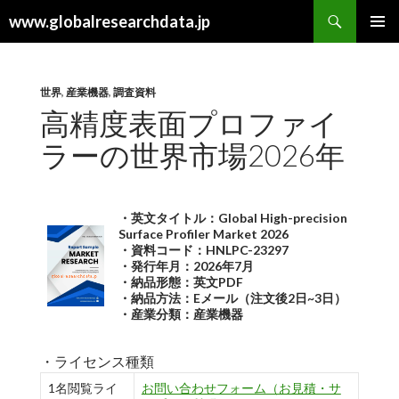
検
www.globalresearchdata.jp
索
コ
メインメ
ン
ニュー
テ
ン
世界
,
産業機器
,
調査資料
ツ
高精度表面プロファイ
へ
ラーの世界市場2026年
ス
キ
ッ
プ
・英文タイトル：Global High-precision
Surface Profiler Market 2026
・資料コード：HNLPC-23297
・発行年月：2026年7月
・納品形態：英文PDF
・納品方法：Eメール（注文後2日~3日）
・産業分類：産業機器
・ライセンス種類
1名閲覧ライ
お問い合わせフォーム（お見積・サ