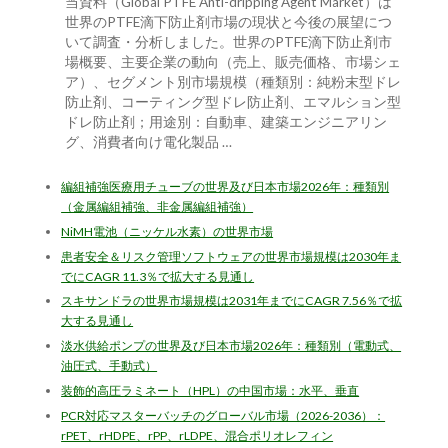
当資料（Global PTFE Anti-dripping Agent Market）は
世界のPTFE滴下防止剤市場の現状と今後の展望につ
いて調査・分析しました。世界のPTFE滴下防止剤市
場概要、主要企業の動向（売上、販売価格、市場シェ
ア）、セグメント別市場規模（種類別：純粉末型ドレ
防止剤、コーティング型ドレ防止剤、エマルション型
ドレ防止剤；用途別：自動車、建築エンジニアリン
グ、消費者向け電化製品 …
編組補強医療用チューブの世界及び日本市場2026年：種類別
（金属編組補強、非金属編組補強）
NiMH電池（ニッケル水素）の世界市場
患者安全＆リスク管理ソフトウェアの世界市場規模は2030年ま
でにCAGR 11.3％で拡大する見通し
スキサンドラの世界市場規模は2031年までにCAGR 7.56％で拡
大する見通し
淡水供給ポンプの世界及び日本市場2026年：種類別（電動式、
油圧式、手動式）
装飾的高圧ラミネート（HPL）の中国市場：水平、垂直
PCR対応マスターバッチのグローバル市場（2026-2036）：
rPET、rHDPE、rPP、rLDPE、混合ポリオレフィン