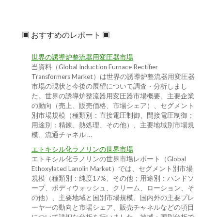
▣ おすすめのレポート ▣
世界の誘導炉整流器用変圧器市場
当資料（Global Induction Furnace Rectifier
Transformers Market）は世界の誘導炉整流器用変圧器
市場の現状と今後の展望について調査・分析しまし
た。世界の誘導炉整流器用変圧器市場概要、主要企業
の動向（売上、販売価格、市場シェア）、セグメント
別市場規模（種類別：直接電圧制御、間接電圧制御；
用途別：精錬、熱処理、その他）、主要地域別市場規
模、流通チャネル …
エトキシル化ラノリンの世界市場
エトキシル化ラノリンの世界市場レポート（Global
Ethoxylated Lanolin Market）では、セグメント別市場
規模（種類別：純度17%、その他；用途別：ハンドソ
ープ、ボディウォッシュ、クリーム、ローション、そ
の他）、主要地域と国別市場規模、国内外の主要プレ
ーヤーの動向と市場シェア、販売チャネルなどの項目