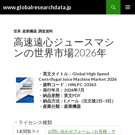
検
www.globalresearchdata.jp
索
コ
メインメ
ン
ニュー
テ
ン
世界
,
産業機器
,
調査資料
ツ
高速遠心ジュースマシ
へ
ンの世界市場2026年
ス
キ
ッ
プ
・英文タイトル：Global High Speed
Centrifugal Juice Machine Market 2026
・資料コード：HNLPC-23263
・発行年月：2026年7月
・納品形態：英文PDF
・納品方法：Eメール（注文後2日~3日）
・産業分類：産業機器
・ライセンス種類
1名閲覧ライ
お問い合わせフォーム（お見積・サ