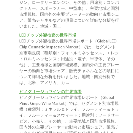
ジン、ロータリーエンジン、その他；用途別：コンパ
クトカー、スポーツカー、中型車）、主要地域と国別
市場規模、国内外の主要プレーヤーの動向と市場シェ
ア、販売チャネルなどの項目について詳細な分析を行
いました。地域・国 …
LEDチップ外観検査の世界市場
LEDチップ外観検査の世界市場レポート（Global LED
Chip Cosmetic Inspection Market）では、セグメント
別市場規模（種類別：フォトルミネッセンス、エレク
トロルミネッセンス；用途別：電子、半導体、その
他）、主要地域と国別市場規模、国内外の主要プレー
ヤーの動向と市場シェア、販売チャネルなどの項目に
ついて詳細な分析を行いました。地域・国別分析で
は、北米、アメリカ、カ …
ピノグリージョワインの世界市場
ピノグリージョワインの世界市場レポート（Global
Pinot Grigio Wine Market）では、セグメント別市場規
模（種類別：ミネラル＆ドライ、フルーティー＆ドラ
イ、フルーティー＆スウィート；用途別：フードサー
ビス、小売り、その他）、主要地域と国別市場規模、
国内外の主要プレーヤーの動向と市場シェア、販売チ