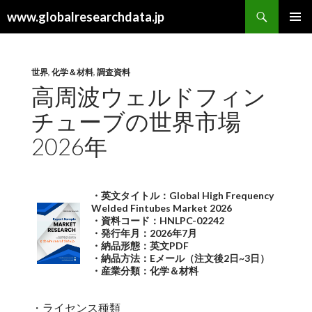
検
www.globalresearchdata.jp
索
コ
メインメ
ン
ニュー
テ
ン
世界
,
化学＆材料
,
調査資料
ツ
高周波ウェルドフィン
へ
チューブの世界市場
ス
キ
2026年
ッ
プ
・英文タイトル：Global High Frequency
Welded Fintubes Market 2026
・資料コード：HNLPC-02242
・発行年月：2026年7月
・納品形態：英文PDF
・納品方法：Eメール（注文後2日~3日）
・産業分類：化学＆材料
・ライセンス種類