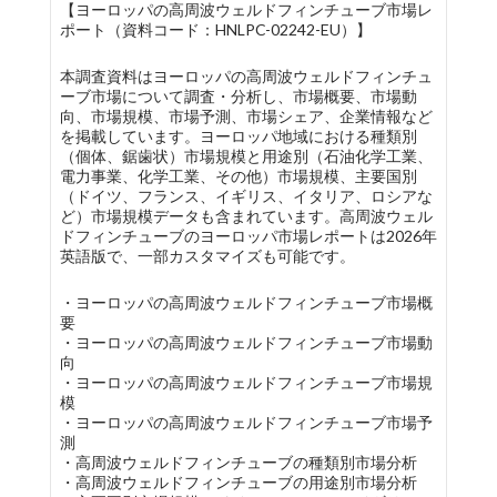
【ヨーロッパの高周波ウェルドフィンチューブ市場レ
ポート（資料コード：HNLPC-02242-EU）】
本調査資料はヨーロッパの高周波ウェルドフィンチュ
ーブ市場について調査・分析し、市場概要、市場動
向、市場規模、市場予測、市場シェア、企業情報など
を掲載しています。ヨーロッパ地域における種類別
（個体、鋸歯状）市場規模と用途別（石油化学工業、
電力事業、化学工業、その他）市場規模、主要国別
（ドイツ、フランス、イギリス、イタリア、ロシアな
ど）市場規模データも含まれています。高周波ウェル
ドフィンチューブのヨーロッパ市場レポートは2026年
英語版で、一部カスタマイズも可能です。
・ヨーロッパの高周波ウェルドフィンチューブ市場概
要
・ヨーロッパの高周波ウェルドフィンチューブ市場動
向
・ヨーロッパの高周波ウェルドフィンチューブ市場規
模
・ヨーロッパの高周波ウェルドフィンチューブ市場予
測
・高周波ウェルドフィンチューブの種類別市場分析
・高周波ウェルドフィンチューブの用途別市場分析