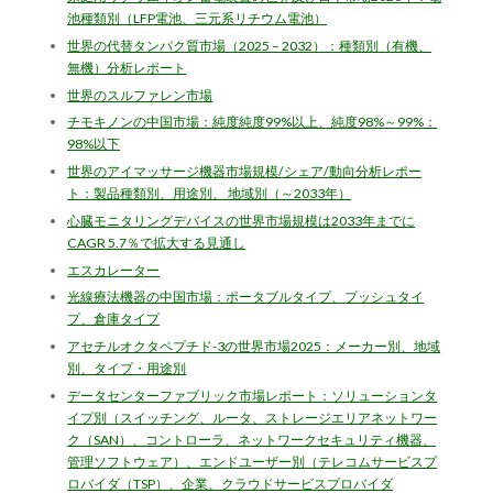
池種類別（LFP電池、三元系リチウム電池）
世界の代替タンパク質市場（2025 – 2032）：種類別（有機、
無機）分析レポート
世界のスルファレン市場
チモキノンの中国市場：純度純度99%以上、純度98%～99%：
98%以下
世界のアイマッサージ機器市場規模/シェア/動向分析レポー
ト：製品種類別、用途別、 地域別（～2033年）
心臓モニタリングデバイスの世界市場規模は2033年までに
CAGR 5.7％で拡大する見通し
エスカレーター
光線療法機器の中国市場：ポータブルタイプ、プッシュタイ
プ、倉庫タイプ
アセチルオクタペプチド-3の世界市場2025：メーカー別、地域
別、タイプ・用途別
データセンターファブリック市場レポート：ソリューションタ
イプ別（スイッチング、ルータ、ストレージエリアネットワー
ク（SAN）、コントローラ、ネットワークセキュリティ機器、
管理ソフトウェア）、エンドユーザー別（テレコムサービスプ
ロバイダ（TSP）、企業、クラウドサービスプロバイダ