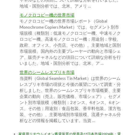
ャネルなどの項目について詳細な分析を行いました。
地域・国別分析では、北米、アメリ …
モノクロコピー機の世界市場
モノクロコピー機の世界市場レポート（Global
Monochrome Copiers Market）では、セグメント別市
場規模（種類別：低速モノクロコピー機、中速モノク
ロコピー機、高速モノクロコピー機；用途別：学校、
政府、オフィス、小売店、その他）、主要地域と国別
市場規模、国内外の主要プレーヤーの動向と市場シェ
ア、販売チャネルなどの項目について詳細な分析を行
いました。地域・国別分析では、北米、ア …
世界のシームレスブリキ市場
当資料（Global Seamless Tin Market）は世界のシーム
レスブリキ市場の現状と今後の展望について調査・分
析しました。世界のシームレスブリキ市場概要、主要
企業の動向（売上、販売価格、市場シェア）、セグメ
ント別市場規模（種類別：2オンス、4オンス、6オン
ス、その他；用途別：食品包装、香辛料包装、漢方包
装、その他）、主要地域別市場規模、流通チャネル分
析などの情報を掲載しています。当資 …
家庭用リチウムイオン蓄電装置の世界及び日本市場2026年：電