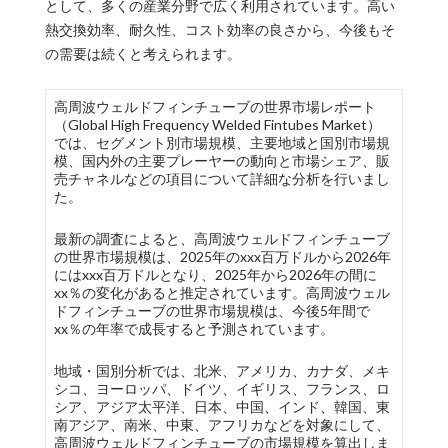
として、多くの産業分野で広く利用されています。高い
熱交換効率、耐久性、コスト効率の良さから、今後もそ
の需要は続くと考えられます。
高周波ウェルドフィンチューブの世界市場レポート
（Global High Frequency Welded Fintubes Market）
では、セグメント別市場規模、主要地域と国別市場規
模、国内外の主要プレーヤーの動向と市場シェア、販
売チャネルなどの項目について詳細な分析を行いまし
た。
最新の調査によると、高周波ウェルドフィンチューブ
の世界市場規模は、2025年のxxx百万ドルから2026年
にはxxx百万ドルとなり、2025年から2026年の間に
xx％の変化があると推定されています。高周波ウェル
ドフィンチューブの世界市場規模は、今後5年間で
xx％の年率で成長すると予測されています。
地域・国別分析では、北米、アメリカ、カナダ、メキ
シコ、ヨーロッパ、ドイツ、イギリス、フランス、ロ
シア、アジア太平洋、日本、中国、インド、韓国、東
南アジア、南米、中東、アフリカなどを対象にして、
高周波ウェルドフィンチューブの市場規模を算出しま