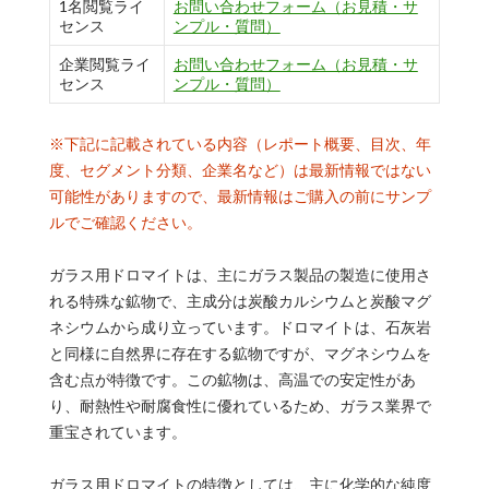
1名閲覧ライ
お問い合わせフォーム（お見積・サ
センス
ンプル・質問）
企業閲覧ライ
お問い合わせフォーム（お見積・サ
センス
ンプル・質問）
※下記に記載されている内容（レポート概要、目次、年
度、セグメント分類、企業名など）は最新情報ではない
可能性がありますので、最新情報はご購入の前にサンプ
ルでご確認ください。
ガラス用ドロマイトは、主にガラス製品の製造に使用さ
れる特殊な鉱物で、主成分は炭酸カルシウムと炭酸マグ
ネシウムから成り立っています。ドロマイトは、石灰岩
と同様に自然界に存在する鉱物ですが、マグネシウムを
含む点が特徴です。この鉱物は、高温での安定性があ
り、耐熱性や耐腐食性に優れているため、ガラス業界で
重宝されています。
ガラス用ドロマイトの特徴としては、主に化学的な純度