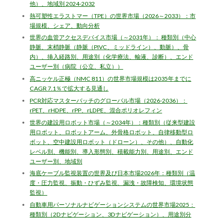
他）、地域別 2024-2032
熱可塑性エラストマー（TPE）の世界市場（2026～2033）：市
場規模、シェア、動向分析
世界の血管アクセスデバイス市場（～2031年）： 種類別（中心
静脈、末梢静脈（静脈（PIVC、ミッドライン）、動脈）、骨
内）、挿入経路別、用途別（化学療法、輸液、診断）、エンド
ユーザー別（病院（公立、私立））
高ニッケル正極（NMC 811）の世界市場規模は2035年までに
CAGR 7.1％で拡大する見通し
PCR対応マスターバッチのグローバル市場（2026-2036）：
rPET、rHDPE、rPP、rLDPE、混合ポリオレフィン
世界の建設用ロボット市場（～2034年）：種類別（従来型建設
用ロボット、ロボットアーム、外骨格ロボット、自律移動型ロ
ボット、空中建設用ロボット（ドローン）、その他）、自動化
レベル別、機能別、導入形態別、積載能力別、用途別、エンド
ユーザー別、地域別
海底ケーブル監視装置の世界及び日本市場2026年：種類別（温
度・圧力監視、振動・ひずみ監視、漏洩・故障検知、環境状態
監視）
自動車用パーソナルナビゲーションシステムの世界市場2025：
種類別（2Dナビゲーション、3Dナビゲーション）、用途別分