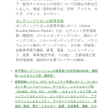
ア、販売チャネルなどの項目について詳細な分析を行
いました。地域・国別分析では、北米、アメリカ、カ
ナダ、メキシコ、ヨーロッ …
ボンディングリボンの世界市場
ボンディングリボンの世界市場レポート（Global
Bonding Ribbons Market）では、セグメント別市場規
模（種類別：ゴールドボンディングリボン、銅ボンデ
ィングリボン、シルバーボンディングリボン、パラジ
ウムコート銅ボンディングリボン、その他；用途別：
自動車用電子機器、家電、電源、コンピューティン
グ、産業、軍事/航空宇宙、その他）、主要地域と国
別市場規模、国内外の主要プレーヤーの動向 …
井戸用ポンプソリューションの世界及び日本市場2026年：種類
別（カスタマイズ型、通常型）
産業制御システム（ICS）セキュリティ市場レポート：コンポー
ネント別（ソリューション、サービス）、システムタイプ別
（SCADA、DCS、PLC、その他）、セキュリティタイプ別（ネ
ットワークセキュリティ、エンドポイントセキュリティ、アプ
リケーションセキュリティ、データベースセキュリティ）、用
途別（製造、電力・エネルギー、鉱業、水道事業、運輸、その