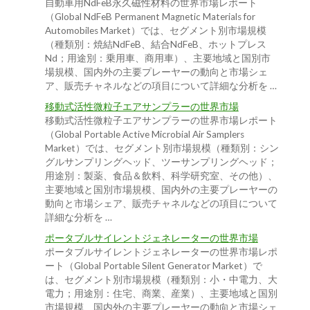
自動車用NdFeB永久磁性材料の世界市場レポート
（Global NdFeB Permanent Magnetic Materials for
Automobiles Market）では、セグメント別市場規模
（種類別：焼結NdFeB、結合NdFeB、ホットプレス
Nd；用途別：乗用車、商用車）、主要地域と国別市
場規模、国内外の主要プレーヤーの動向と市場シェ
ア、販売チャネルなどの項目について詳細な分析を …
移動式活性微粒子エアサンプラーの世界市場
移動式活性微粒子エアサンプラーの世界市場レポート
（Global Portable Active Microbial Air Samplers
Market）では、セグメント別市場規模（種類別：シン
グルサンプリングヘッド、ツーサンプリングヘッド；
用途別：製薬、食品＆飲料、科学研究室、その他）、
主要地域と国別市場規模、国内外の主要プレーヤーの
動向と市場シェア、販売チャネルなどの項目について
詳細な分析を …
ポータブルサイレントジェネレーターの世界市場
ポータブルサイレントジェネレーターの世界市場レポ
ート（Global Portable Silent Generator Market）で
は、セグメント別市場規模（種類別：小・中電力、大
電力；用途別：住宅、商業、産業）、主要地域と国別
市場規模、国内外の主要プレーヤーの動向と市場シェ