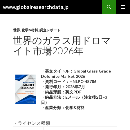
検
www.globalresearchdata.jp
索
コ
メインメ
ン
ニュー
テ
ン
世界
,
化学&材料
,
調査レポート
ツ
世界のガラス用ドロマ
へ
イト市場2026年
ス
キ
ッ
プ
・英文タイトル：Global Glass Grade
Dolomite Market 2026
・資料コード：HNLPC-48786
・発行年月：2026年7月
・納品形態：英文PDF
・納品方法：Eメール（注文後2日~3
日）
・産業分類：化学&材料
・ライセンス種類