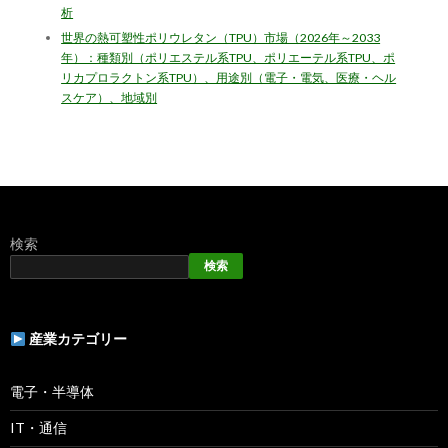
析
世界の熱可塑性ポリウレタン（TPU）市場（2026年～2033
年）：種類別（ポリエステル系TPU、ポリエーテル系TPU、ポ
リカプロラクトン系TPU）、用途別（電子・電気、医療・ヘル
スケア）、地域別
検索
検索
産業カテゴリー
電子・半導体
IT・通信