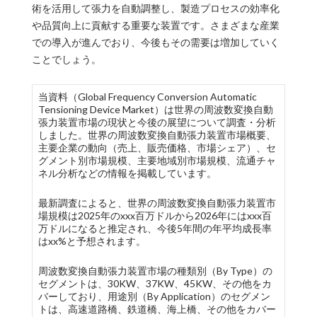
術を活用して張力を自動調整し、製造プロセスの効率化
や品質向上に貢献する重要な装置です。さまざまな産業
での導入が進んでおり、今後もその需要は増加していく
ことでしょう。
当資料（Global Frequency Conversion Automatic
Tensioning Device Market）は世界の周波数変換自動
張力装置市場の現状と今後の展望について調査・分析
しました。世界の周波数変換自動張力装置市場概要、
主要企業の動向（売上、販売価格、市場シェア）、セ
グメント別市場規模、主要地域別市場規模、流通チャ
ネル分析などの情報を掲載しています。
最新調査によると、世界の周波数変換自動張力装置市
場規模は2025年のxxx百万ドルから2026年にはxxx百
万ドルになると推定され、今後5年間の年平均成長率
はxx%と予想されます。
周波数変換自動張力装置市場の種類別（By Type）の
セグメントは、30KW、37KW、45KW、その他をカ
バーしており、用途別（By Application）のセグメン
トは、高速道路橋、鉄道橋、海上橋、その他をカバー