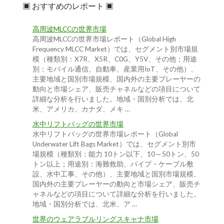
▣ おすすめのレポート ▣
高周波MLCCの世界市場
高周波MLCCの世界市場レポート（Global High
Frequency MLCC Market）では、セグメント別市場規
模（種類別：X7R、X5R、C0G、Y5V、その他；用途
別：モバイル通信、自動車、産業用IoT、その他）、
主要地域と国別市場規模、国内外の主要プレーヤーの
動向と市場シェア、販売チャネルなどの項目について
詳細な分析を行いました。地域・国別分析では、北
米、アメリカ、カナダ、メキ …
水中リフトバッグの世界市場
水中リフトバッグの世界市場レポート（Global
Underwater Lift Bags Market）では、セグメント別市
場規模（種類別：能力 10トン以下、10～50トン、50
トン以上；用途別：海難救助、パイプ・ケーブル敷
設、水中工事、その他）、主要地域と国別市場規模、
国内外の主要プレーヤーの動向と市場シェア、販売チ
ャネルなどの項目について詳細な分析を行いました。
地域・国別分析では、北米、ア …
世界のウェアラブルリングスキャナ市場