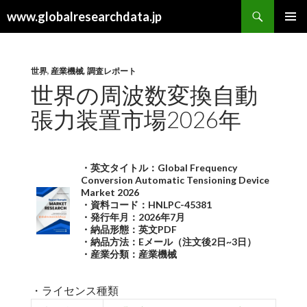
検
www.globalresearchdata.jp
索
コ
メインメ
ン
ニュー
テ
ン
世界
,
産業機械
,
調査レポート
ツ
世界の周波数変換自動
へ
張力装置市場2026年
ス
キ
ッ
プ
・英文タイトル：Global Frequency
Conversion Automatic Tensioning Device
Market 2026
・資料コード：HNLPC-45381
・発行年月：2026年7月
・納品形態：英文PDF
・納品方法：Eメール（注文後2日~3日）
・産業分類：産業機械
・ライセンス種類