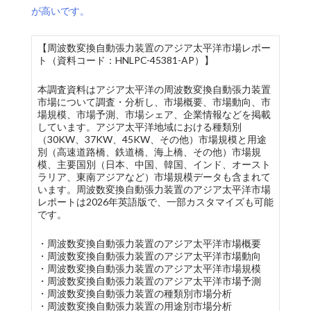
が高いです。
【周波数変換自動張力装置のアジア太平洋市場レポー
ト（資料コード：HNLPC-45381-AP）】
本調査資料はアジア太平洋の周波数変換自動張力装置
市場について調査・分析し、市場概要、市場動向、市
場規模、市場予測、市場シェア、企業情報などを掲載
しています。アジア太平洋地域における種類別
（30KW、37KW、45KW、その他）市場規模と用途
別（高速道路橋、鉄道橋、海上橋、その他）市場規
模、主要国別（日本、中国、韓国、インド、オースト
ラリア、東南アジアなど）市場規模データも含まれて
います。周波数変換自動張力装置のアジア太平洋市場
レポートは2026年英語版で、一部カスタマイズも可能
です。
・周波数変換自動張力装置のアジア太平洋市場概要
・周波数変換自動張力装置のアジア太平洋市場動向
・周波数変換自動張力装置のアジア太平洋市場規模
・周波数変換自動張力装置のアジア太平洋市場予測
・周波数変換自動張力装置の種類別市場分析
・周波数変換自動張力装置の用途別市場分析