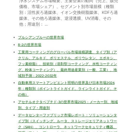
浄水システム市場概要、主要企業の動向（売上、販売
価格、市場シェア）、セグメント別市場規模（種類
別：活性炭ろ過媒体、イオン交換樹脂媒体、KDFろ過
媒体、その他ろ過媒体、逆浸透膜、UV消毒、その
他；用途別： …
プルシアンブルーの世界市場
R-2の世界市場
工業用コーティングのグローバル市場規模調査、タイプ別（ア
クリル、アルキド、ポリエステル、ポリウレタン、エポキシ、
フッ素樹脂）、技術別（溶剤型コーティング、水性コーティン
グ、粉体コーティング）、最終用途産業別（一般、工業）、地
域別予測：2022-2032年
自動車用スマートアンビエント照明の世界及び日本市場2026
年：種類別（ポイントライトガイド、ラインライトガイド、そ
の他）
アセチルオクタペプチド-3の世界市場2025：メーカー別、地域
別、タイプ・用途別
データセンターファブリック市場レポート：ソリューションタ
イプ別（スイッチング、ルータ、ストレージエリアネットワー
ク（SAN）、コントローラ、ネットワークセキュリティ機器、