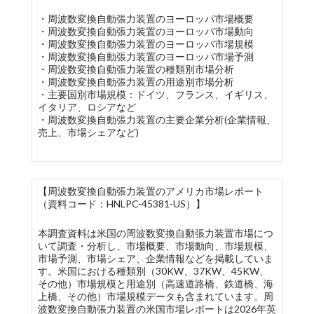
・周波数変換自動張力装置のヨーロッパ市場概要
・周波数変換自動張力装置のヨーロッパ市場動向
・周波数変換自動張力装置のヨーロッパ市場規模
・周波数変換自動張力装置のヨーロッパ市場予測
・周波数変換自動張力装置の種類別市場分析
・周波数変換自動張力装置の用途別市場分析
・主要国別市場規模：ドイツ、フランス、イギリス、
イタリア、ロシアなど
・周波数変換自動張力装置の主要企業分析(企業情報、
売上、市場シェアなど)
【周波数変換自動張力装置のアメリカ市場レポート
（資料コード：HNLPC-45381-US）】
本調査資料は米国の周波数変換自動張力装置市場につ
いて調査・分析し、市場概要、市場動向、市場規模、
市場予測、市場シェア、企業情報などを掲載していま
す。米国における種類別（30KW、37KW、45KW、
その他）市場規模と用途別（高速道路橋、鉄道橋、海
上橋、その他）市場規模データも含まれています。周
波数変換自動張力装置の米国市場レポートは2026年英