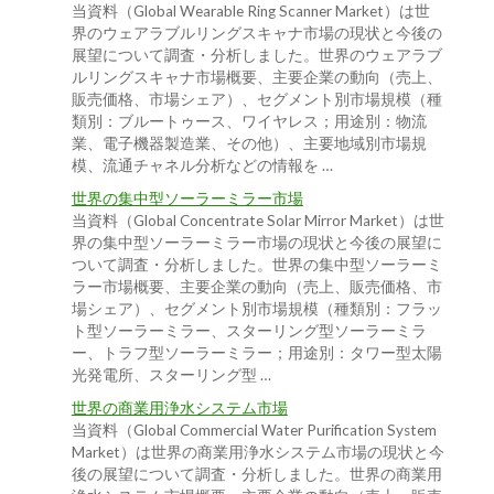
当資料（Global Wearable Ring Scanner Market）は世
界のウェアラブルリングスキャナ市場の現状と今後の
展望について調査・分析しました。世界のウェアラブ
ルリングスキャナ市場概要、主要企業の動向（売上、
販売価格、市場シェア）、セグメント別市場規模（種
類別：ブルートゥース、ワイヤレス；用途別：物流
業、電子機器製造業、その他）、主要地域別市場規
模、流通チャネル分析などの情報を …
世界の集中型ソーラーミラー市場
当資料（Global Concentrate Solar Mirror Market）は世
界の集中型ソーラーミラー市場の現状と今後の展望に
ついて調査・分析しました。世界の集中型ソーラーミ
ラー市場概要、主要企業の動向（売上、販売価格、市
場シェア）、セグメント別市場規模（種類別：フラッ
ト型ソーラーミラー、スターリング型ソーラーミラ
ー、トラフ型ソーラーミラー；用途別：タワー型太陽
光発電所、スターリング型 …
世界の商業用浄水システム市場
当資料（Global Commercial Water Purification System
Market）は世界の商業用浄水システム市場の現状と今
後の展望について調査・分析しました。世界の商業用