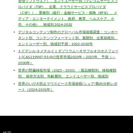
管理ソフトウェア）、エンドユーザー別（テレコムサービスプ
ロバイダ（TSP）、企業、クラウドサービスプロバイダ
（CSP））、業種別（銀行・金融サービス・保険（BFSI）、メ
ディア・エンターテイメント、政府、教育、ヘルスケア、小
売、その他）、地域別 2024-2032
デジタルコンテンツ制作のグローバル市場規模調査：コンポー
ネント別、コンテンツフォーマット別、展開別、企業規模別、
エンドユーザー別、地域別予測：2022-2032年
1-ドデシル-3-メチルイミダゾリウムヘキサフルオロホスフェー
ト(CAS 219947-93-0)の世界市場2020年～2025年、予測（～
2030年）
世界の腎臓移植市場（2025 – 2033）：製品種類別、移植種類
別、 保存方法別、年齢層別、 エンドユーザー別、地域別
世界のいびき防止マウスピース市場規模/シェア/動向分析レポ
ート（2024-2031年）
検索