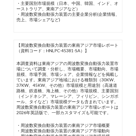
・主要国別市場規模（日本、中国、韓国、インド、オ
ーストラリア、東南アジアなど）
・周波数変換自動張力装置の主要企業分析(企業情報、
売上、市場シェアなど)
【周波数変換自動張力装置の東南アジア市場レポート
（資料コード：HNLPC-45381-SA）】
本調査資料は東南アジアの周波数変換自動張力装置市
場について調査・分析し、市場概要、市場動向、市場
規模、市場予測、市場シェア、企業情報などを掲載し
ています。東南アジア地域における種類別（30KW、
37KW、45KW、その他）市場規模と用途別（高速道
路橋、鉄道橋、海上橋、その他）市場規模、主要国別
（インドネシア、マレーシア、フィリピン、シンガポ
ール、タイなど）市場規模データも含まれています。
周波数変換自動張力装置の東南アジア市場レポートは
2026年英語版で、一部カスタマイズも可能です。
・周波数変換自動張力装置の東南アジア市場概要
・周波数変換自動張力装置の東南アジア市場動向