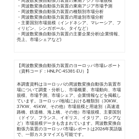
・周波数変換自動張力装置の東南アジア市場規模
・周波数変換自動張力装置の東南アジア市場予測
・周波数変換自動張力装置の種類別市場分析
・周波数変換自動張力装置の用途別市場分析
・主要国別市場規模（インドネシア、マレーシア、フ
ィリピン、シンガポール、タイなど）
・周波数変換自動張力装置の主要企業分析(企業情報、
売上、市場シェアなど)
【周波数変換自動張力装置のヨーロッパ市場レポート
（資料コード：HNLPC-45381-EU）】
本調査資料はヨーロッパの周波数変換自動張力装置市
場について調査・分析し、市場概要、市場動向、市場
規模、市場予測、市場シェア、企業情報などを掲載し
ています。ヨーロッパ地域における種類別（30KW、
37KW、45KW、その他）市場規模と用途別（高速道
路橋、鉄道橋、海上橋、その他）市場規模、主要国別
（ドイツ、フランス、イギリス、イタリア、ロシアな
ど）市場規模データも含まれています。周波数変換自
動張力装置のヨーロッパ市場レポートは2026年英語版
で、一部カスタマイズも可能です。