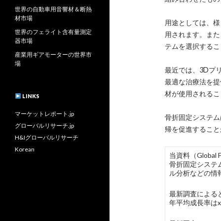
世界の自動車用音響材＆断熱
材市場
用途としては、様
世界のフェライト含有量測定
用されます。また
器市場
テムを選択するこ
産業用ギアモーターの世界市
場
最近では、3Dプ
最適な治療法を提
材が使用されるこ
LINKS
マーケットレポート.jp
骨折固定システム
グローバルリサーチ.jp
帰を促進すること
H&Iグローバルリサーチ
Korean
当資料（Globa
骨折固定システ
ル分析などの情
最新調査によると
年平均成長率は