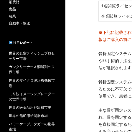
消費財
1名閲覧ライセ
食品
企業閲覧ライセ
農業
自動車・輸送
※下記に記載され
報はご購入の前に
注目レポート
世界の真空ティッシュプロセ
骨折固定システム
ッサー市場
や非手術的手法を
ガンクリーナー＆潤滑剤の世
法が選択されます
界市場
世界のマイクロ波治療機械市
骨折固定システム
場
るために不可欠で
ミリ波イメージングレーダー
使用でき、患者に
の世界市場
世界の医薬品用押出機市場
主な骨折固定シス
世界の船舶用給湯器市場
れ、骨を固定する
パワーケーブルタガーの世界
を直接固定するた
市場
組み合わせたもの