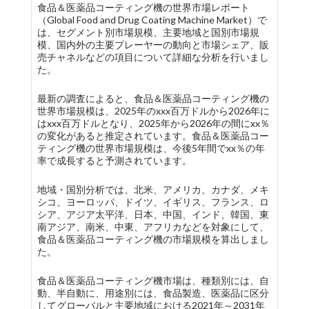
食品＆医薬品コーティング機の世界市場レポート
（Global Food and Drug Coating Machine Market）で
は、セグメント別市場規模、主要地域と国別市場規
模、国内外の主要プレーヤーの動向と市場シェア、販
売チャネルなどの項目について詳細な分析を行いまし
た。
最新の調査によると、食品＆医薬品コーティング機の
世界市場規模は、2025年のxxx百万ドルから2026年に
はxxx百万ドルとなり、2025年から2026年の間にxx％
の変化があると推定されています。食品＆医薬品コー
ティング機の世界市場規模は、今後5年間でxx％の年
率で成長すると予測されています。
地域・国別分析では、北米、アメリカ、カナダ、メキ
シコ、ヨーロッパ、ドイツ、イギリス、フランス、ロ
シア、アジア太平洋、日本、中国、インド、韓国、東
南アジア、南米、中東、アフリカなどを対象にして、
食品＆医薬品コーティング機の市場規模を算出しまし
た。
食品＆医薬品コーティング機市場は、種類別には、自
動、半自動に、用途別には、食品製造、医薬品に区分
してグローバルと主要地域における2021年～2031年