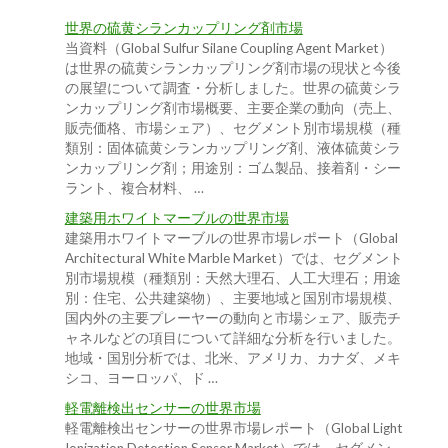
世界の硫黄シランカップリング剤市場
当資料（Global Sulfur Silane Coupling Agent Market）
は世界の硫黄シランカップリング剤市場の現状と今後
の展望について調査・分析しました。世界の硫黄シラ
ンカップリング剤市場概要、主要企業の動向（売上、
販売価格、市場シェア）、セグメント別市場規模（種
類別：固体硫黄シランカップリング剤、液体硫黄シラ
ンカップリング剤；用途別：ゴム製品、接着剤・シー
ラント、複合材料、 …
建築用ホワイトマーブルの世界市場
建築用ホワイトマーブルの世界市場レポート（Global
Architectural White Marble Market）では、セグメント
別市場規模（種類別：天然大理石、人工大理石；用途
別：住宅、公共建築物）、主要地域と国別市場規模、
国内外の主要プレーヤーの動向と市場シェア、販売チ
ャネルなどの項目について詳細な分析を行いました。
地域・国別分析では、北米、アメリカ、カナダ、メキ
シコ、ヨーロッパ、ド …
軽電離検出センサーの世界市場
軽電離検出センサーの世界市場レポート（Global Light