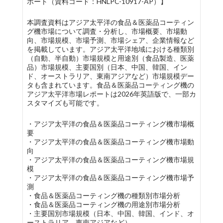
ポート（資料コード：HNLPC-10917-AP）】
本調査資料はアジア太平洋の食品＆医薬品コーティン
グ機市場について調査・分析し、市場概要、市場動
向、市場規模、市場予測、市場シェア、企業情報など
を掲載しています。アジア太平洋地域における種類別
（自動、半自動）市場規模と用途別（食品製造、医薬
品）市場規模、主要国別（日本、中国、韓国、イン
ド、オーストラリア、東南アジアなど）市場規模デー
タも含まれています。食品＆医薬品コーティング機の
アジア太平洋市場レポートは2026年英語版で、一部カ
スタマイズも可能です。
・アジア太平洋の食品＆医薬品コーティング機市場概
要
・アジア太平洋の食品＆医薬品コーティング機市場動
向
・アジア太平洋の食品＆医薬品コーティング機市場規
模
・アジア太平洋の食品＆医薬品コーティング機市場予
測
・食品＆医薬品コーティング機の種類別市場分析
・食品＆医薬品コーティング機の用途別市場分析
・主要国別市場規模（日本、中国、韓国、インド、オ
ーストラリア、東南アジアなど）