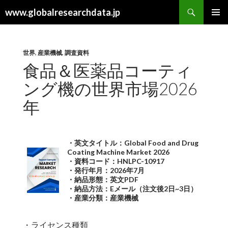
検
www.globalresearchdata.jp
索
コ
メインメ
ン
ニュー
テ
ン
世界
,
産業機械
,
調査資料
ツ
食品＆医薬品コーティ
へ
ング機の世界市場2026
ス
キ
年
ッ
プ
・英文タイトル：Global Food and Drug
Coating Machine Market 2026
・資料コード：HNLPC-10917
・発行年月：2026年7月
・納品形態：英文PDF
・納品方法：Eメール（注文後2日~3日）
・産業分類：産業機械
・ライセンス種類