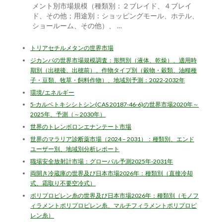
メント別市場規模（種類別：２ブレイド、４ブレイ
ド、その他；用途別：ショッピングモール、ホテル、
ショールーム、その他）、 …
トリアセチルメタンの世界市場
ジカンバの世界市場規模調査：形態別（液体、乾燥）、適用時
期別（出穂後、出穂前）、作物タイプ別（穀物・穀類、油糧種
子・豆類、牧草・飼料作物）、地域別予測：2022-2032年
環境/エネルギー
5-カルベトキシシトシン(CAS 20187-46-6)の世界市場2020年～
2025年、予測（～2030年）
世界のトレンボロンエナンテート市場
世界のマラリア診断薬市場（2024 – 2031）：種類別、エンド
ユーザー別、地域別分析レポート
職場安全放射計市場：グローバル予測2025年-2031年
両開き冷蔵庫の世界及び日本市場2026年：種類別（直接冷却
式、霜取り不要空冷式）
ポリプロピレン糸の世界及び日本市場2026年：種類別（モノフ
ィラメントポリプロピレン糸、マルチフィラメントポリプロピ
レン糸）