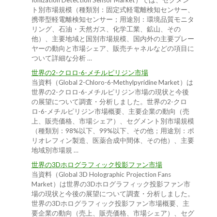
Ionization Detection Sensor Market）では、セグメン
ト別市場規模（種類別：固定式軽電離検知センサー、
携帯型軽電離検知センサー；用途別：環境品質モニタ
リング、石油・天然ガス、化学工業、鉱山、その
他）、主要地域と国別市場規模、国内外の主要プレー
ヤーの動向と市場シェア、販売チャネルなどの項目に
ついて詳細な分析 …
世界の2-クロロ-6-メチルピリジン市場
当資料（Global 2-Chloro-6-Methylpyridine Market）は
世界の2-クロロ-6-メチルピリジン市場の現状と今後
の展望について調査・分析しました。世界の2-クロ
ロ-6-メチルピリジン市場概要、主要企業の動向（売
上、販売価格、市場シェア）、セグメント別市場規模
（種類別：98%以下、99%以下、その他；用途別：ポ
リオレフィン製造、医薬合成中間体、その他）、主要
地域別市場規 …
世界の3Dホログラフィック投影ファン市場
当資料（Global 3D Holographic Projection Fans
Market）は世界の3Dホログラフィック投影ファン市
場の現状と今後の展望について調査・分析しました。
世界の3Dホログラフィック投影ファン市場概要、主
要企業の動向（売上、販売価格、市場シェア）、セグ