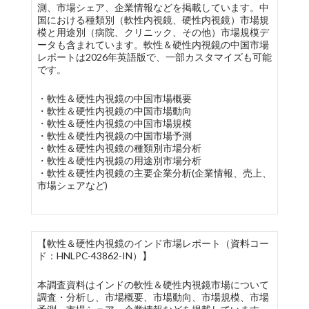
測、市場シェア、企業情報などを掲載しています。中
国における種類別（軟性内視鏡、硬性内視鏡）市場規
模と用途別（病院、クリニック、その他）市場規模デ
ータも含まれています。軟性＆硬性内視鏡の中国市場
レポートは2026年英語版で、一部カスタマイズも可能
です。
・軟性＆硬性内視鏡の中国市場概要
・軟性＆硬性内視鏡の中国市場動向
・軟性＆硬性内視鏡の中国市場規模
・軟性＆硬性内視鏡の中国市場予測
・軟性＆硬性内視鏡の種類別市場分析
・軟性＆硬性内視鏡の用途別市場分析
・軟性＆硬性内視鏡の主要企業分析(企業情報、売上、
市場シェアなど)
【軟性＆硬性内視鏡のインド市場レポート（資料コー
ド：HNLPC-43862-IN）】
本調査資料はインドの軟性＆硬性内視鏡市場について
調査・分析し、市場概要、市場動向、市場規模、市場