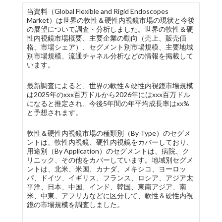
当資料（Global Flexible and Rigid Endoscopes
Market）は世界の軟性＆硬性内視鏡市場の現状と今後
の展望について調査・分析しました。世界の軟性＆硬
性内視鏡市場概要、主要企業の動向（売上、販売価
格、市場シェア）、セグメント別市場規模、主要地域
別市場規模、流通チャネル分析などの情報を掲載して
います。
最新調査によると、世界の軟性＆硬性内視鏡市場規模
は2025年のxxx百万ドルから2026年にはxxx百万ドル
になると推定され、今後5年間の年平均成長率はxx%
と予想されます。
軟性＆硬性内視鏡市場の種類別（By Type）のセグメ
ントは、軟性内視鏡、硬性内視鏡をカバーしており、
用途別（By Application）のセグメントは、病院、ク
リニック、その他をカバーしています。地域別セグメ
ントは、北米、米国、カナダ、メキシコ、ヨーロッ
パ、ドイツ、イギリス、フランス、ロシア、アジア太
平洋、日本、中国、インド、韓国、東南アジア、南
米、中東、アフリカなどに区分して、軟性＆硬性内視
鏡の市場規模を調査しました。