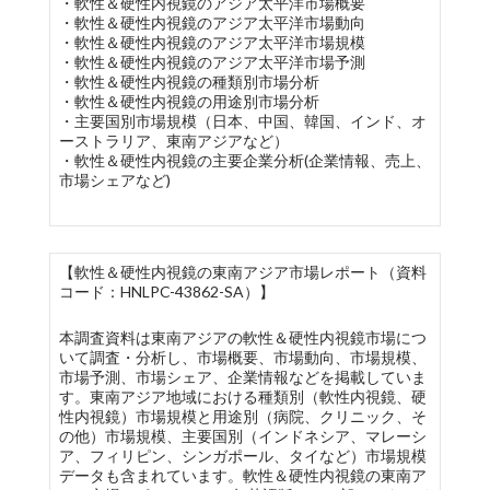
・軟性＆硬性内視鏡のアジア太平洋市場概要
・軟性＆硬性内視鏡のアジア太平洋市場動向
・軟性＆硬性内視鏡のアジア太平洋市場規模
・軟性＆硬性内視鏡のアジア太平洋市場予測
・軟性＆硬性内視鏡の種類別市場分析
・軟性＆硬性内視鏡の用途別市場分析
・主要国別市場規模（日本、中国、韓国、インド、オ
ーストラリア、東南アジアなど）
・軟性＆硬性内視鏡の主要企業分析(企業情報、売上、
市場シェアなど)
【軟性＆硬性内視鏡の東南アジア市場レポート（資料
コード：HNLPC-43862-SA）】
本調査資料は東南アジアの軟性＆硬性内視鏡市場につ
いて調査・分析し、市場概要、市場動向、市場規模、
市場予測、市場シェア、企業情報などを掲載していま
す。東南アジア地域における種類別（軟性内視鏡、硬
性内視鏡）市場規模と用途別（病院、クリニック、そ
の他）市場規模、主要国別（インドネシア、マレーシ
ア、フィリピン、シンガポール、タイなど）市場規模
データも含まれています。軟性＆硬性内視鏡の東南ア