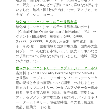
場規模、国内外の主要プレーヤーの動向と市場シェ
ア、販売チャネルなどの項目について詳細な分析を行
いました。地域・国別分析では、北米、アメリカ、カ
ナダ、メキシコ、ヨー …
酸化Ni（ニッケル）ナノ粒子の世界市場
酸化Ni（ニッケル）ナノ粒子の世界市場レポート
（Global Nickel Oxide Nanoparticle Market）では、セ
グメント別市場規模（種類別：0.99、0.999、
0.9999、0.99999、その他；用途別：燃料電池、電
子、その他）、主要地域と国別市場規模、国内外の主
要プレーヤーの動向と市場シェア、販売チャネルなど
の項目について詳細な分析を行いました。地域・国別
分析では、北 …
世界のトップエントリーポータブルアジテーター市場
当資料（Global Top Entry Portable Agitator Market）
は世界のトップエントリーポータブルアジテーター市
場の現状と今後の展望について調査・分析しました。
世界のトップエントリーポータブルアジテーター市場
概要、主要企業の動向（売上、販売価格、市場シェ
ア）、セグメント別市場規模（種類別：パドルミキサ
ー、ターボミキサー、電磁攪拌機、その他；用途別：
食品、医薬品、その他） …