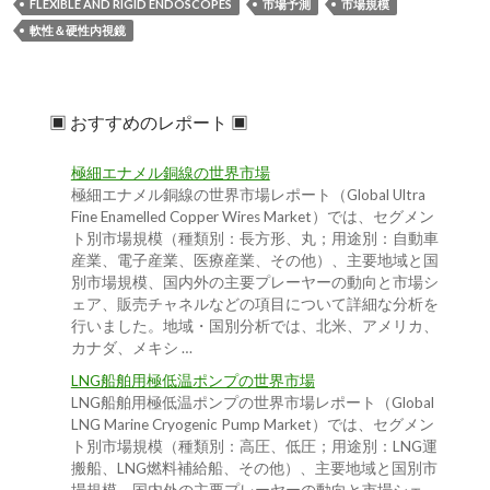
FLEXIBLE AND RIGID ENDOSCOPES
市場予測
市場規模
軟性＆硬性内視鏡
▣ おすすめのレポート ▣
極細エナメル銅線の世界市場
極細エナメル銅線の世界市場レポート（Global Ultra
Fine Enamelled Copper Wires Market）では、セグメン
ト別市場規模（種類別：長方形、丸；用途別：自動車
産業、電子産業、医療産業、その他）、主要地域と国
別市場規模、国内外の主要プレーヤーの動向と市場シ
ェア、販売チャネルなどの項目について詳細な分析を
行いました。地域・国別分析では、北米、アメリカ、
カナダ、メキシ …
LNG船舶用極低温ポンプの世界市場
LNG船舶用極低温ポンプの世界市場レポート（Global
LNG Marine Cryogenic Pump Market）では、セグメン
ト別市場規模（種類別：高圧、低圧；用途別：LNG運
搬船、LNG燃料補給船、その他）、主要地域と国別市