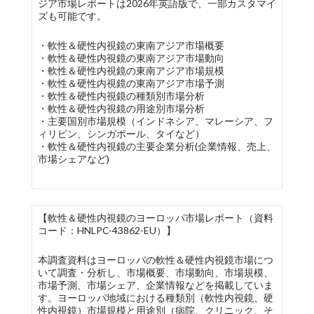
ジア市場レポートは2026年英語版で、一部カスタマイ
ズも可能です。
・軟性＆硬性内視鏡の東南アジア市場概要
・軟性＆硬性内視鏡の東南アジア市場動向
・軟性＆硬性内視鏡の東南アジア市場規模
・軟性＆硬性内視鏡の東南アジア市場予測
・軟性＆硬性内視鏡の種類別市場分析
・軟性＆硬性内視鏡の用途別市場分析
・主要国別市場規模（インドネシア、マレーシア、フ
ィリピン、シンガポール、タイなど）
・軟性＆硬性内視鏡の主要企業分析(企業情報、売上、
市場シェアなど)
【軟性＆硬性内視鏡のヨーロッパ市場レポート（資料
コード：HNLPC-43862-EU）】
本調査資料はヨーロッパの軟性＆硬性内視鏡市場につ
いて調査・分析し、市場概要、市場動向、市場規模、
市場予測、市場シェア、企業情報などを掲載していま
す。ヨーロッパ地域における種類別（軟性内視鏡、硬
性内視鏡）市場規模と用途別（病院、クリニック、そ