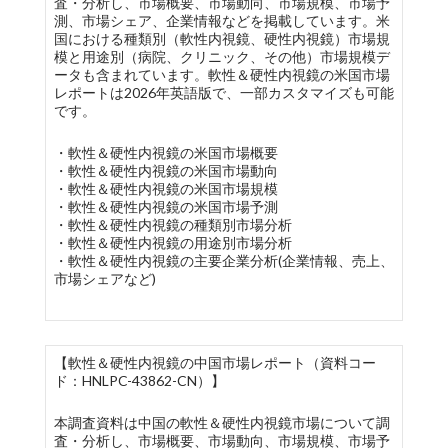
査・分析し、市場概要、市場動向、市場規模、市場予
測、市場シェア、企業情報などを掲載しています。米
国における種類別（軟性内視鏡、硬性内視鏡）市場規
模と用途別（病院、クリニック、その他）市場規模デ
ータも含まれています。軟性＆硬性内視鏡の米国市場
レポートは2026年英語版で、一部カスタマイズも可能
です。
・軟性＆硬性内視鏡の米国市場概要
・軟性＆硬性内視鏡の米国市場動向
・軟性＆硬性内視鏡の米国市場規模
・軟性＆硬性内視鏡の米国市場予測
・軟性＆硬性内視鏡の種類別市場分析
・軟性＆硬性内視鏡の用途別市場分析
・軟性＆硬性内視鏡の主要企業分析(企業情報、売上、
市場シェアなど)
【軟性＆硬性内視鏡の中国市場レポート（資料コー
ド：HNLPC-43862-CN）】
本調査資料は中国の軟性＆硬性内視鏡市場について調
査・分析し、市場概要、市場動向、市場規模、市場予