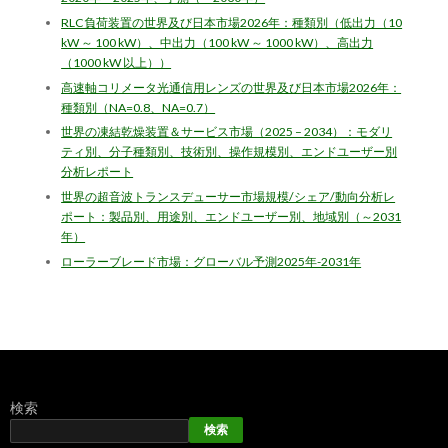
RLC負荷装置の世界及び日本市場2026年：種類別（低出力（10
kW ～ 100 kW）、中出力（100 kW ～ 1000 kW）、高出力
（1000 kW 以上））
高速軸コリメータ光通信用レンズの世界及び日本市場2026年：
種類別（NA=0.8、NA=0.7）
世界の凍結乾燥装置＆サービス市場（2025 – 2034）：モダリ
ティ別、分子種類別、技術別、操作規模別、エンドユーザー別
分析レポート
世界の超音波トランスデューサー市場規模/シェア/動向分析レ
ポート：製品別、用途別、エンドユーザー別、地域別（～2031
年）
ローラーブレード市場：グローバル予測2025年-2031年
検索
検索