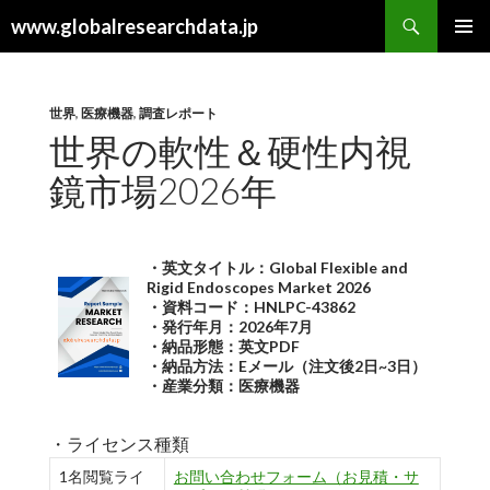
検
www.globalresearchdata.jp
索
コ
メインメ
ン
ニュー
テ
ン
世界
,
医療機器
,
調査レポート
ツ
世界の軟性＆硬性内視
へ
鏡市場2026年
ス
キ
ッ
プ
・英文タイトル：Global Flexible and
Rigid Endoscopes Market 2026
・資料コード：HNLPC-43862
・発行年月：2026年7月
・納品形態：英文PDF
・納品方法：Eメール（注文後2日~3日）
・産業分類：医療機器
・ライセンス種類
1名閲覧ライ
お問い合わせフォーム（お見積・サ