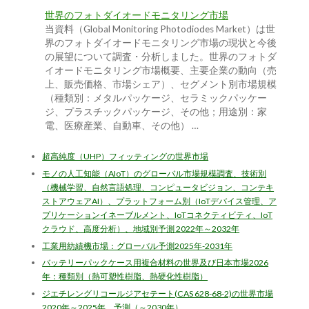
世界のフォトダイオードモニタリング市場
当資料（Global Monitoring Photodiodes Market）は世
界のフォトダイオードモニタリング市場の現状と今後
の展望について調査・分析しました。世界のフォトダ
イオードモニタリング市場概要、主要企業の動向（売
上、販売価格、市場シェア）、セグメント別市場規模
（種類別：メタルパッケージ、セラミックパッケー
ジ、プラスチックパッケージ、その他；用途別：家
電、医療産業、自動車、その他） …
超高純度（UHP）フィッティングの世界市場
モノの人工知能（AIoT）のグローバル市場規模調査、技術別
（機械学習、自然言語処理、コンピュータビジョン、コンテキ
ストアウェアAI）、プラットフォーム別（IoTデバイス管理、ア
プリケーションイネーブルメント、IoTコネクティビティ、IoT
クラウド、高度分析）、地域別予測 2022年～2032年
工業用紡績機市場：グローバル予測2025年-2031年
バッテリーパックケース用複合材料の世界及び日本市場2026
年：種類別（熱可塑性樹脂、熱硬化性樹脂）
ジエチレングリコールジアセテート(CAS 628-68-2)の世界市場
2020年～2025年、予測（～2030年）