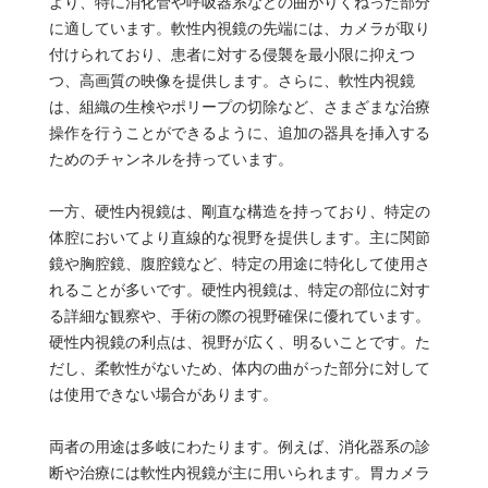
より、特に消化管や呼吸器系などの曲がりくねった部分
に適しています。軟性内視鏡の先端には、カメラが取り
付けられており、患者に対する侵襲を最小限に抑えつ
つ、高画質の映像を提供します。さらに、軟性内視鏡
は、組織の生検やポリープの切除など、さまざまな治療
操作を行うことができるように、追加の器具を挿入する
ためのチャンネルを持っています。
一方、硬性内視鏡は、剛直な構造を持っており、特定の
体腔においてより直線的な視野を提供します。主に関節
鏡や胸腔鏡、腹腔鏡など、特定の用途に特化して使用さ
れることが多いです。硬性内視鏡は、特定の部位に対す
る詳細な観察や、手術の際の視野確保に優れています。
硬性内視鏡の利点は、視野が広く、明るいことです。た
だし、柔軟性がないため、体内の曲がった部分に対して
は使用できない場合があります。
両者の用途は多岐にわたります。例えば、消化器系の診
断や治療には軟性内視鏡が主に用いられます。胃カメラ