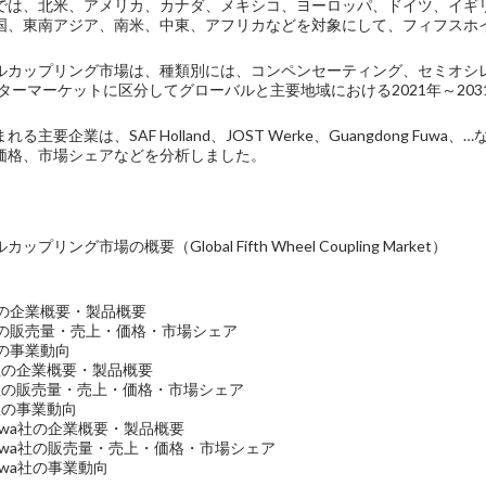
では、北米、アメリカ、カナダ、メキシコ、ヨーロッパ、ドイツ、イギ
国、東南アジア、南米、中東、アフリカなどを対象にして、フィフスホ
ルカップリング市場は、種類別には、コンペンセーティング、セミオシ
ターマーケットに区分してグローバルと主要地域における2021年～20
る主要企業は、SAF Holland、JOST Werke、Guangdong 
価格、市場シェアなどを分析しました。
リング市場の概要（Global Fifth Wheel Coupling Market）
and社の企業概要・製品概要
land社の販売量・売上・価格・市場シェア
nd社の事業動向
rke社の企業概要・製品概要
rke社の販売量・売上・価格・市場シェア
ke社の事業動向
g Fuwa社の企業概要・製品概要
ng Fuwa社の販売量・売上・価格・市場シェア
 Fuwa社の事業動向