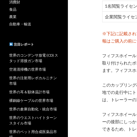
消費財
1名閲覧ライセ
食品
企業閲覧ライセ
農業
自動車・輸送
※下記に記載され
報はご購入の前に
注目レポート
世界のコンデンサ放電 (CD) ス
フィフスホイール
タッド溶接ガン市場
取り付けられたボ
空港清掃機の世界市場
ます。フィフスホ
世界の注射用レボカルニチン
市場
このカップリング
世界の耳＆額体温計市場
地での走行中にト
は、トレーラーの
裸銅線ケーブルの世界市場
世界の倉庫自動化・統合市場
フィフスホイール
世界のウエストハイトターン
ーの後部にしっか
スタイル市場
できるため、トレ
世界のペット用合成医薬品市