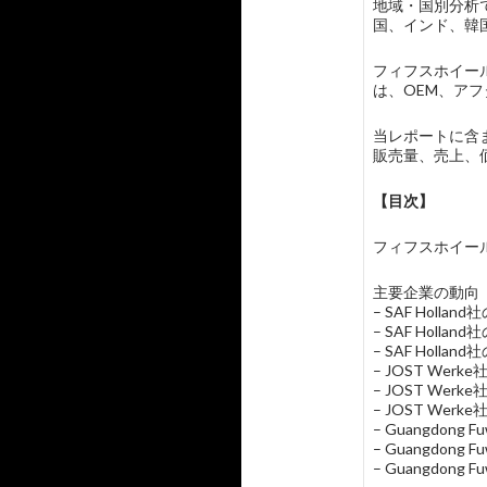
地域・国別分析
国、インド、韓
フィフスホイー
は、OEM、アフ
当レポートに含まれ
販売量、売上、
【目次】
フィフスホイールカップ
主要企業の動向
– SAF Holl
– SAF Hol
– SAF Holla
– JOST We
– JOST We
– JOST Wer
– Guangdon
– Guangdo
– Guangdong