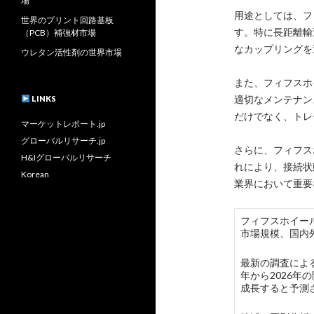
場
用途としては、フ
世界のプリント回路基板
す。特に長距離輸
（PCB）補強材市場
なカップリングを
ウレタン活性剤の世界市場
また、フィフスホ
適切なメンテナン
LINKS
だけでなく、トレ
マーケットレポート.jp
グローバルリサーチ.jp
さらに、フィフス
H&Iグローバルリサーチ
れにより、接続状
Korean
業界において重要
フィフスホイールカ
市場規模、国内
最新の調査による
年から2026
成長すると予測