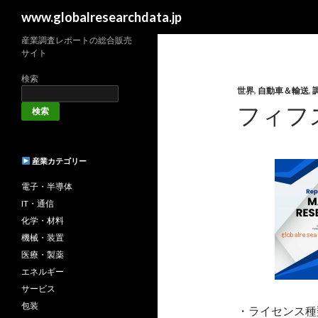
検
www.globalresearchdata.jp
索
産業調査レポートの総合販売
サイト
検索
世界
,
自動車＆輸送
,
フィフ
検索
産業カテゴリー
電子・半導体
IT・通信
化学・材料
機械・装置
医療・製薬
エネルギー
サービス
包装
・ライセンス種