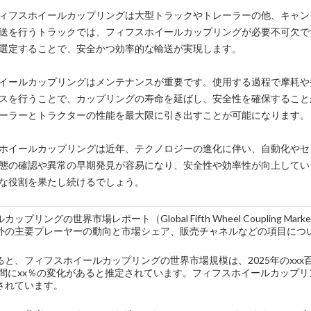
ィフスホイールカップリングは大型トラックやトレーラーの他、キャン
送を行うトラックでは、フィフスホイールカップリングが必要不可欠で
選定することで、安全かつ効率的な輸送が実現します。
イールカップリングはメンテナンスが重要です。使用する過程で摩耗や
スを行うことで、カップリングの寿命を延ばし、安全性を確保すること
ーラーとトラクターの性能を最大限に引き出すことが可能になります。
ホイールカップリングは近年、テクノロジーの進化に伴い、自動化やセ
態の確認や異常の早期発見が容易になり、安全性や効率性が向上してい
な役割を果たし続けるでしょう。
ップリングの世界市場レポート（Global Fifth Wheel Coupling
外の主要プレーヤーの動向と市場シェア、販売チャネルなどの項目につ
と、フィフスホイールカップリングの世界市場規模は、2025年のxxx百万
年の間にxx％の変化があると推定されています。フィフスホイールカップリ
されています。