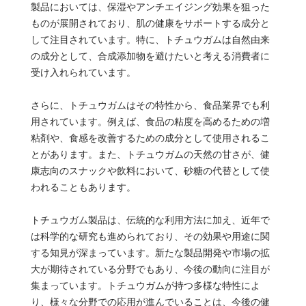
製品においては、保湿やアンチエイジング効果を狙った
ものが展開されており、肌の健康をサポートする成分と
して注目されています。特に、トチュウガムは自然由来
の成分として、合成添加物を避けたいと考える消費者に
受け入れられています。
さらに、トチュウガムはその特性から、食品業界でも利
用されています。例えば、食品の粘度を高めるための増
粘剤や、食感を改善するための成分として使用されるこ
とがあります。また、トチュウガムの天然の甘さが、健
康志向のスナックや飲料において、砂糖の代替として使
われることもあります。
トチュウガム製品は、伝統的な利用方法に加え、近年で
は科学的な研究も進められており、その効果や用途に関
する知見が深まっています。新たな製品開発や市場の拡
大が期待されている分野でもあり、今後の動向に注目が
集まっています。トチュウガムが持つ多様な特性によ
り、様々な分野での応用が進んでいることは、今後の健