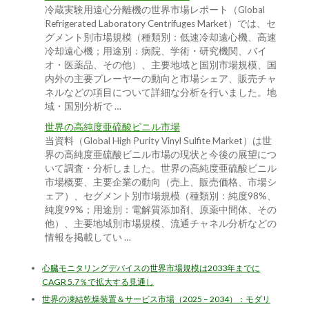
冷蔵実験用遠心分離機の世界市場レポート（Global
Refrigerated Laboratory Centrifuges Market）では、セ
グメント別市場規模（種類別：低速冷却遠心機、高速
冷却遠心機；用途別：病院、学術・研究機関、バイ
オ・医薬品、その他）、主要地域と国別市場規模、国
内外の主要プレーヤーの動向と市場シェア、販売チャ
ネルなどの項目について詳細な分析を行いました。地
域・国別分析で …
世界の高純度亜硫酸ビニル市場
当資料（Global High Purity Vinyl Sulfite Market）は世
界の高純度亜硫酸ビニル市場の現状と今後の展望につ
いて調査・分析しました。世界の高純度亜硫酸ビニル
市場概要、主要企業の動向（売上、販売価格、市場シ
ェア）、セグメント別市場規模（種類別：純度98%、
純度99%；用途別：電解質添加剤、原薬中間体、その
他）、主要地域別市場規模、流通チャネル分析などの
情報を掲載してい …
心臓モニタリングデバイスの世界市場規模は2033年までに
CAGR 5.7％で拡大する見通し
世界の凍結乾燥装置＆サービス市場（2025 – 2034）：モダリ