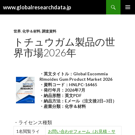
検
www.globalresearchdata.jp
索
コ
メインメ
ン
ニュー
テ
ン
世界
,
化学＆材料
,
調査資料
ツ
トチュウガム製品の世
へ
界市場2026年
ス
キ
ッ
プ
・英文タイトル：Global Eucommia
Rlmoides Gum Product Market 2026
・資料コード：HNLPC-16465
・発行年月：2026年7月
・納品形態：英文PDF
・納品方法：Eメール（注文後2日~3日）
・産業分類：化学＆材料
・ライセンス種類
1名閲覧ライ
お問い合わせフォーム（お見積・サ