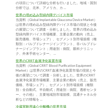
の項目について詳細な分析を行いました。地域・国別
分析では、北米、アメリカ、カ …
世界の埋め込み型緑内障デバイス市場
当資料（Global Implantable Glaucoma Device Market）
は世界の埋め込み型緑内障デバイス市場の現状と今後
の展望について調査・分析しました。世界の埋め込み
型緑内障デバイス市場概要、主要企業の動向（売上、
販売価格、市場シェア）、セグメント別市場規模（種
類別：バルブドレナージインプラント、非バルブドレ
ナージインプラント；用途別：病院、眼科クリニッ
ク、外来手術センター、 …
世界のCRRT血液浄化装置市場
当資料（Global CRRT Blood Purification Equipment
Market）は世界のCRRT血液浄化装置市場の現状と今
後の展望について調査・分析しました。世界のCRRT
血液浄化装置市場概要、主要企業の動向（売上、販売
価格、市場シェア）、セグメント別市場規模（種類
別：全自動式、半自動式；用途別：病院、透析センタ
ー、その他）、主要地域別市場規模、流通チャネル分
析などの情報を …
冷蔵実験用遠心分離機の世界市場