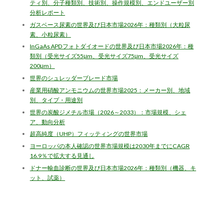
ティ別、分子種類別、技術別、操作規模別、エンドユーザー別
分析レポート
ガスベース尿素の世界及び日本市場2026年：種類別（大粒尿
素、小粒尿素）
InGaAs APDフォトダイオードの世界及び日本市場2026年：種
類別（受光サイズ55μm、受光サイズ75μm、受光サイズ
200μm）
世界のシュレッダーブレード市場
産業用硝酸アンモニウムの世界市場2025：メーカー別、地域
別、タイプ・用途別
世界の炭酸ジメチル市場（2026～2033）：市場規模、シェ
ア、動向分析
超高純度（UHP）フィッティングの世界市場
ヨーロッパの本人確認の世界市場規模は2030年までにCAGR
16.9％で拡大する見通し
ドナー輸血診断の世界及び日本市場2026年：種類別（機器、キ
ット、試薬）