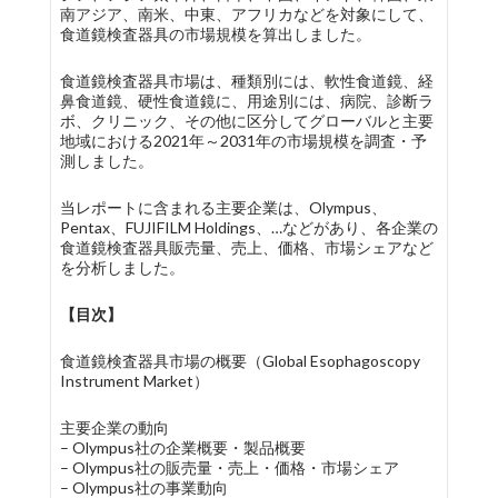
南アジア、南米、中東、アフリカなどを対象にして、
食道鏡検査器具の市場規模を算出しました。
食道鏡検査器具市場は、種類別には、軟性食道鏡、経
鼻食道鏡、硬性食道鏡に、用途別には、病院、診断ラ
ボ、クリニック、その他に区分してグローバルと主要
地域における2021年～2031年の市場規模を調査・予
測しました。
当レポートに含まれる主要企業は、Olympus、
Pentax、FUJIFILM Holdings、…などがあり、各企業の
食道鏡検査器具販売量、売上、価格、市場シェアなど
を分析しました。
【目次】
食道鏡検査器具市場の概要（Global Esophagoscopy
Instrument Market）
主要企業の動向
– Olympus社の企業概要・製品概要
– Olympus社の販売量・売上・価格・市場シェア
– Olympus社の事業動向