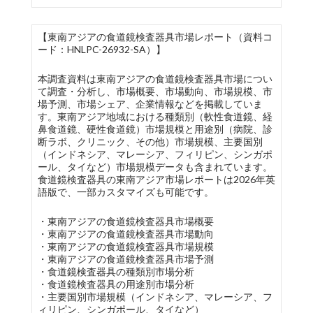
【東南アジアの食道鏡検査器具市場レポート（資料コ
ード：HNLPC-26932-SA）】
本調査資料は東南アジアの食道鏡検査器具市場につい
て調査・分析し、市場概要、市場動向、市場規模、市
場予測、市場シェア、企業情報などを掲載していま
す。東南アジア地域における種類別（軟性食道鏡、経
鼻食道鏡、硬性食道鏡）市場規模と用途別（病院、診
断ラボ、クリニック、その他）市場規模、主要国別
（インドネシア、マレーシア、フィリピン、シンガポ
ール、タイなど）市場規模データも含まれています。
食道鏡検査器具の東南アジア市場レポートは2026年英
語版で、一部カスタマイズも可能です。
・東南アジアの食道鏡検査器具市場概要
・東南アジアの食道鏡検査器具市場動向
・東南アジアの食道鏡検査器具市場規模
・東南アジアの食道鏡検査器具市場予測
・食道鏡検査器具の種類別市場分析
・食道鏡検査器具の用途別市場分析
・主要国別市場規模（インドネシア、マレーシア、フ
ィリピン、シンガポール、タイなど）