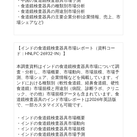
・中国の食道鏡検査器具市場予測
・食道鏡検査器具の種類別市場分析
・食道鏡検査器具の用途別市場分析
・食道鏡検査器具の主要企業分析(企業情報、売上、市
場シェアなど)
【インドの食道鏡検査器具市場レポート（資料コー
ド：HNLPC-26932-IN）】
本調査資料はインドの食道鏡検査器具市場について調
査・分析し、市場概要、市場動向、市場規模、市場予
測、市場シェア、企業情報などを掲載しています。イ
ンドにおける種類別（軟性食道鏡、経鼻食道鏡、硬性
食道鏡）市場規模と用途別（病院、診断ラボ、クリニ
ック、その他）市場規模データも含まれています。食
道鏡検査器具のインド市場レポートは2026年英語版
で、一部カスタマイズも可能です。
・インドの食道鏡検査器具市場概要
・インドの食道鏡検査器具市場動向
・インドの食道鏡検査器具市場規模
・インドの食道鏡検査器具市場予測