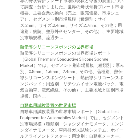
界の舟状骨折プレート市場の現状と今後の展望につい
て調査・分析しました。世界の舟状骨折プレート市場
概要、主要企業の動向（売上、販売価格、市場シェ
ア）、セグメント別市場規模（種類別：サイ
ズ:2mm、サイズ:2.4mm、サイズ:2.7mm、その他；用
途別：病院、整形外科センター、その他）、主要地域
別市場規模、流通チ …
熱伝導シリコーンスポンジの世界市場
熱伝導シリコーンスポンジの世界市場レポート
（Global Thermally Conductive Silicone Sponge
Market）では、セグメント別市場規模（種類別：厚み
別、0.8mm、1.6mm、2.4mm、その他、品種別、熱伝
導シリコーンスポンジシート、熱伝導シリコーンスポ
ンジパッド；用途別：リチウムイオン電池パック、電
気自動車、電気絶縁、その他）、主要地域と国別市場
規模、国内 …
自動車用試験装置の世界市場
自動車用試験装置の世界市場レポート（Global Test
Equipment for Automobiles Market）では、セグメント
別市場規模（種類別：シャシダイナモメータ、エンジ
ンダイナモメータ、車両排ガス試験システム、ホイー
ルアライメントテスター；用途別：自動車メーカー、