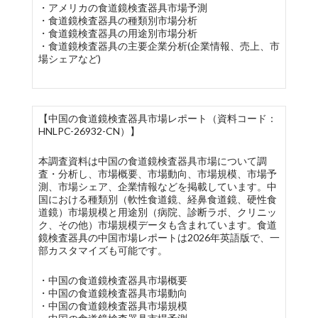
・アメリカの食道鏡検査器具市場予測
・食道鏡検査器具の種類別市場分析
・食道鏡検査器具の用途別市場分析
・食道鏡検査器具の主要企業分析(企業情報、売上、市
場シェアなど)
【中国の食道鏡検査器具市場レポート（資料コード：
HNLPC-26932-CN）】
本調査資料は中国の食道鏡検査器具市場について調
査・分析し、市場概要、市場動向、市場規模、市場予
測、市場シェア、企業情報などを掲載しています。中
国における種類別（軟性食道鏡、経鼻食道鏡、硬性食
道鏡）市場規模と用途別（病院、診断ラボ、クリニッ
ク、その他）市場規模データも含まれています。食道
鏡検査器具の中国市場レポートは2026年英語版で、一
部カスタマイズも可能です。
・中国の食道鏡検査器具市場概要
・中国の食道鏡検査器具市場動向
・中国の食道鏡検査器具市場規模