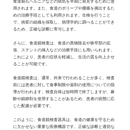
食道裂孔ヘルニアなどの病気を早期に発見するために使
用されます。また、食道のポリープや腫瘍を摘出するた
めの治療手段としても利用されます。生検を行うこと
で、病変の組織を採取し、病理学的に調べることができ
るため、正確な診断に寄与します。
さらに、食道鏡検査は、食道の異物除去や狭窄部の拡
張、ステントの挿入などの治療手技にも用いられます。
これにより、患者の症状を軽減し、生活の質を向上させ
ることが可能です。
食道鏡検査は、通常、外来で行われることが多く、検査
前には患者に対して食事制限や薬剤の使用についての指
導が行われます。検査自体は短時間で終了しますが、麻
酔や鎮静剤を使用することがあるため、患者の状態に応
じた配慮が必要です。
このように、食道鏡検査器具は、食道の健康を守るため
に欠かせない重要な医療機器です。正確な診断と適切な