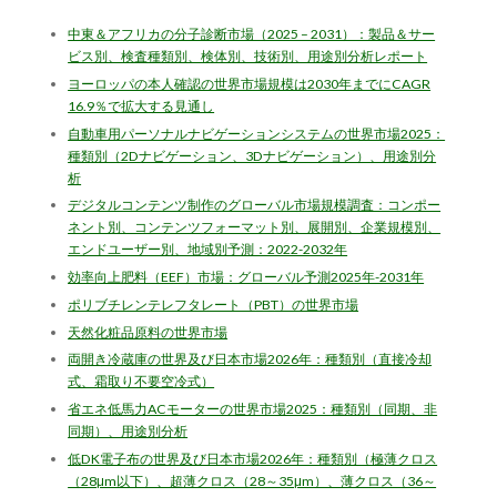
中東＆アフリカの分子診断市場（2025 – 2031）：製品＆サー
ビス別、検査種類別、検体別、技術別、用途別分析レポート
ヨーロッパの本人確認の世界市場規模は2030年までにCAGR
16.9％で拡大する見通し
自動車用パーソナルナビゲーションシステムの世界市場2025：
種類別（2Dナビゲーション、3Dナビゲーション）、用途別分
析
デジタルコンテンツ制作のグローバル市場規模調査：コンポー
ネント別、コンテンツフォーマット別、展開別、企業規模別、
エンドユーザー別、地域別予測：2022-2032年
効率向上肥料（EEF）市場：グローバル予測2025年-2031年
ポリブチレンテレフタレート（PBT）の世界市場
天然化粧品原料の世界市場
両開き冷蔵庫の世界及び日本市場2026年：種類別（直接冷却
式、霜取り不要空冷式）
省エネ低馬力ACモーターの世界市場2025：種類別（同期、非
同期）、用途別分析
低DK電子布の世界及び日本市場2026年：種類別（極薄クロス
（28μm以下）、超薄クロス（28～35μm）、薄クロス（36～