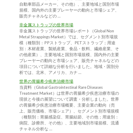
自動車部品メーカー、その他）、主要地域と国別市場
規模、国内外の主要プレーヤーの動向と市場シェア、
販売チャネルなどの …
非金属ストラップの世界市場
非金属ストラップの世界市場レポート（Global Non
Metal Strappings Market）では、セグメント別市場規
模（種類別：PPストラップ、PETストラップ；用途
別：木材産業、製紙産業、食品・飲料、繊維産業、そ
の他産業）、主要地域と国別市場規模、国内外の主要
プレーヤーの動向と市場シェア、販売チャネルなどの
項目について詳細な分析を行いました。地域・国別分
析では、北米、アメリカ、カナ …
世界の胃腸希少疾患治療市場
当資料（Global Gastrointestinal Rare Diseases
Treatment Market）は世界の胃腸希少疾患治療市場の
現状と今後の展望について調査・分析しました。世界
の胃腸希少疾患治療市場概要、主要企業の動向（売
上、販売価格、市場シェア）、セグメント別市場規模
（種類別：胃腸感染症、胃腸結節、その他；用途別：
病院、診療所、その他）、主要地域別市場規模、流通
チャネル分析な …