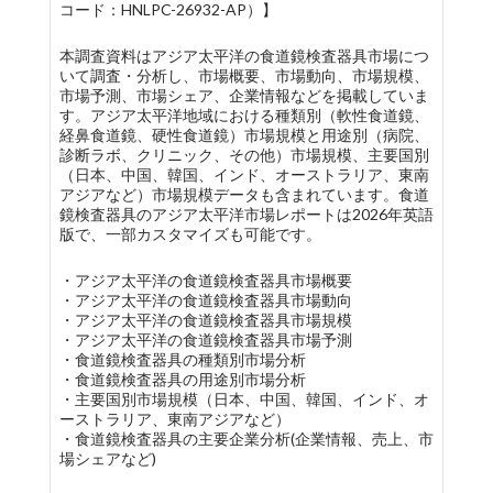
コード：HNLPC-26932-AP）】
本調査資料はアジア太平洋の食道鏡検査器具市場につ
いて調査・分析し、市場概要、市場動向、市場規模、
市場予測、市場シェア、企業情報などを掲載していま
す。アジア太平洋地域における種類別（軟性食道鏡、
経鼻食道鏡、硬性食道鏡）市場規模と用途別（病院、
診断ラボ、クリニック、その他）市場規模、主要国別
（日本、中国、韓国、インド、オーストラリア、東南
アジアなど）市場規模データも含まれています。食道
鏡検査器具のアジア太平洋市場レポートは2026年英語
版で、一部カスタマイズも可能です。
・アジア太平洋の食道鏡検査器具市場概要
・アジア太平洋の食道鏡検査器具市場動向
・アジア太平洋の食道鏡検査器具市場規模
・アジア太平洋の食道鏡検査器具市場予測
・食道鏡検査器具の種類別市場分析
・食道鏡検査器具の用途別市場分析
・主要国別市場規模（日本、中国、韓国、インド、オ
ーストラリア、東南アジアなど）
・食道鏡検査器具の主要企業分析(企業情報、売上、市
場シェアなど)