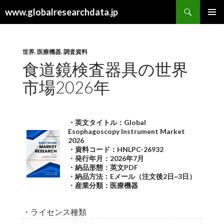
検
www.globalresearchdata.jp
索
コ
メインメ
ン
ニュー
テ
ン
世界
,
医療機器
,
調査資料
ツ
食道鏡検査器具の世界
へ
市場2026年
ス
キ
ッ
プ
・英文タイトル：Global
Esophagoscopy Instrument Market
2026
・資料コード：HNLPC-26932
・発行年月：2026年7月
・納品形態：英文PDF
・納品方法：Eメール（注文後2日~3日）
・産業分類：医療機器
・ライセンス種類