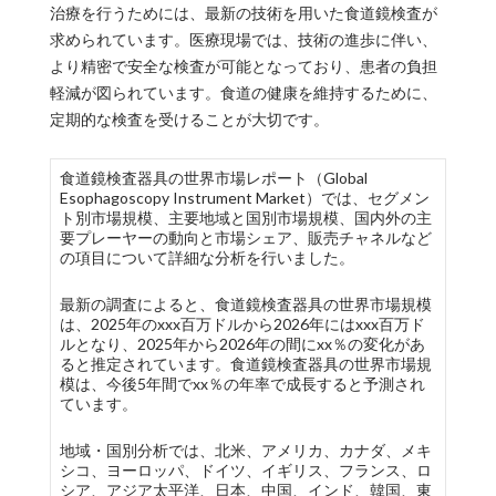
治療を行うためには、最新の技術を用いた食道鏡検査が
求められています。医療現場では、技術の進歩に伴い、
より精密で安全な検査が可能となっており、患者の負担
軽減が図られています。食道の健康を維持するために、
定期的な検査を受けることが大切です。
食道鏡検査器具の世界市場レポート（Global
Esophagoscopy Instrument Market）では、セグメン
ト別市場規模、主要地域と国別市場規模、国内外の主
要プレーヤーの動向と市場シェア、販売チャネルなど
の項目について詳細な分析を行いました。
最新の調査によると、食道鏡検査器具の世界市場規模
は、2025年のxxx百万ドルから2026年にはxxx百万ド
ルとなり、2025年から2026年の間にxx％の変化があ
ると推定されています。食道鏡検査器具の世界市場規
模は、今後5年間でxx％の年率で成長すると予測され
ています。
地域・国別分析では、北米、アメリカ、カナダ、メキ
シコ、ヨーロッパ、ドイツ、イギリス、フランス、ロ
シア、アジア太平洋、日本、中国、インド、韓国、東