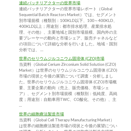
連続バッチリアクターの世界市場
連続バッチリアクターの世界市場レポート（Global
Sequential Batch Reactors Market）では、セグメント
別市場規模（種類別：100KLD以下、100～400KLD、
400KLD以上；用途別：都市排水処理、産業排水処
理、その他）、主要地域と国別市場規模、国内外の主
要プレーヤーの動向と市場シェア、販売チャネルなど
の項目について詳細な分析を行いました。地域・国別
分析では、 …
世界のセリウムジルコニウム固溶体 (CZO)市場
当資料（Global Cerium Zirconium Solid Solution (CZO)
Market）は世界のセリウムジルコニウム固溶体 (CZO)
市場の現状と今後の展望について調査・分析しまし
た。世界のセリウムジルコニウム固溶体 (CZO)市場概
要、主要企業の動向（売上、販売価格、市場シェ
ア）、セグメント別市場規模（種類別：低純度、高純
度；用途別：自動車用TWC、CO酸化、その他）、主
…
世界の細胞療法製造市場
当資料（Global Cell Therapy Manufacturing Market）
は世界の細胞療法製造市場の現状と今後の展望につい