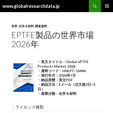
検
www.globalresearchdata.jp
索
コ
メインメ
ン
ニュー
テ
ン
世界
,
化学＆材料
,
調査資料
ツ
EPTFE製品の世界市場
へ
2026年
ス
キ
ッ
プ
・英文タイトル：Global ePTFE
Products Market 2026
・資料コード：HNLPC-16446
・発行年月：2026年7月
・納品形態：英文PDF
・納品方法：Eメール（注文後2日~3
日）
・産業分類：化学＆材料
・ライセンス種類