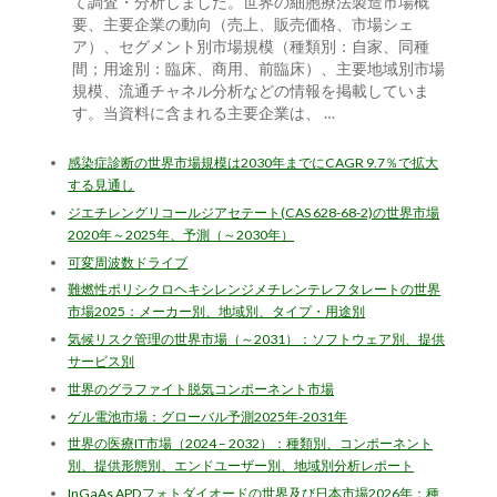
て調査・分析しました。世界の細胞療法製造市場概
要、主要企業の動向（売上、販売価格、市場シェ
ア）、セグメント別市場規模（種類別：自家、同種
間；用途別：臨床、商用、前臨床）、主要地域別市場
規模、流通チャネル分析などの情報を掲載していま
す。当資料に含まれる主要企業は、 …
感染症診断の世界市場規模は2030年までにCAGR 9.7％で拡大
する見通し
ジエチレングリコールジアセテート(CAS 628-68-2)の世界市場
2020年～2025年、予測（～2030年）
可変周波数ドライブ
難燃性ポリシクロヘキシレンジメチレンテレフタレートの世界
市場2025：メーカー別、地域別、タイプ・用途別
気候リスク管理の世界市場（～2031）：ソフトウェア別、提供
サービス別
世界のグラファイト脱気コンポーネント市場
ゲル電池市場：グローバル予測2025年-2031年
世界の医療IT市場（2024 – 2032）：種類別、コンポーネント
別、提供形態別、エンドユーザー別、地域別分析レポート
InGaAs APDフォトダイオードの世界及び日本市場2026年：種