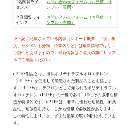
1名閲覧ライ
お問い合わせフォーム（お見積・サ
センス
ンプル・質問）
企業閲覧ライ
お問い合わせフォーム（お見積・サ
センス
ンプル・質問）
※下記に記載されている内容（レポート概要、目次、年
度、セグメント分類、企業名など）は最新情報ではない
可能性がありますので、最新情報はご購入の前にサンプ
ルでご確認ください。
ePTFE製品とは、擬似ポリテトラフルオロエチレン
（ePTFE）を使用して製造された製品のことを指しま
す。ePTFEは、テフロンとして知られるポリテトラフル
オロエチレン（PTFE）の一種であり、特にその微細な構
造が特徴的です。ePTFEは、非常に優れた耐熱性、耐薬
品性、耐候性を持ち、しかも軽量で柔軟性があります。
この特性により、さまざまな産業で広く利用されていま
す。