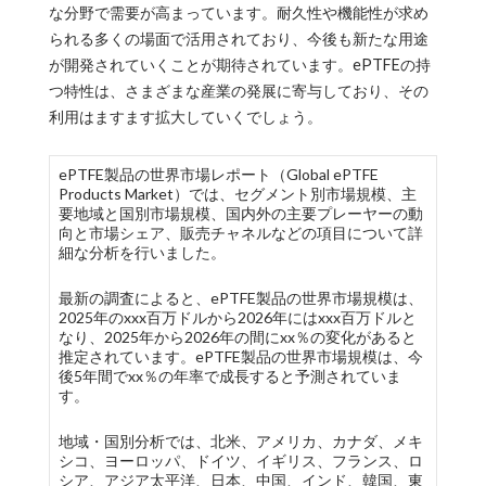
な分野で需要が高まっています。耐久性や機能性が求め
られる多くの場面で活用されており、今後も新たな用途
が開発されていくことが期待されています。ePTFEの持
つ特性は、さまざまな産業の発展に寄与しており、その
利用はますます拡大していくでしょう。
ePTFE製品の世界市場レポート（Global ePTFE
Products Market）では、セグメント別市場規模、主
要地域と国別市場規模、国内外の主要プレーヤーの動
向と市場シェア、販売チャネルなどの項目について詳
細な分析を行いました。
最新の調査によると、ePTFE製品の世界市場規模は、
2025年のxxx百万ドルから2026年にはxxx百万ドルと
なり、2025年から2026年の間にxx％の変化があると
推定されています。ePTFE製品の世界市場規模は、今
後5年間でxx％の年率で成長すると予測されていま
す。
地域・国別分析では、北米、アメリカ、カナダ、メキ
シコ、ヨーロッパ、ドイツ、イギリス、フランス、ロ
シア、アジア太平洋、日本、中国、インド、韓国、東