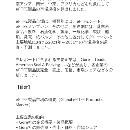
南アジア、南米、中東、アフリカなどを対象にして、
ePTFE製品の市場規模を算出しました。
ePTFE製品市場は、種類別には、ePTFEシート、
ePTFEメンブレン、その他に、用途別には、蒸留所、
食品・飲料、石油化学、製薬、一般化学、製鉄、船
舶、発電、紙パルプ、その他に区分してグローバルと
主要地域における2021年～2031年の市場規模を調
査・予測しました。
当レポートに含まれる主要企業は、Gore、Teadit、
American Seal & Packing、…などがあり、各企業の
ePTFE製品販売量、売上、価格、市場シェアなどを分
析しました。
【目次】
ePTFE製品市場の概要（Global ePTFE Products
Market）
主要企業の動向
– Gore社の企業概要・製品概要
– Gore社の販売量・売上・価格・市場シェア