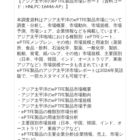
【アジア太平洋のePTFE製品市場レポート（資料コー
ド：HNLPC-16446-AP）】
本調査資料はアジア太平洋のePTFE製品市場について
調査・分析し、市場概要、市場動向、市場規模、市場
予測、市場シェア、企業情報などを掲載しています。
アジア太平洋地域における種類別（ePTFEシート、
ePTFEメンブレン、その他）市場規模と用途別（蒸留
所、食品・飲料、石油化学、製薬、一般化学、製鉄、
船舶、発電、紙パルプ、その他）市場規模、主要国別
（日本、中国、韓国、インド、オーストラリア、東南
アジアなど）市場規模データも含まれています。
ePTFE製品のアジア太平洋市場レポートは2026年英語
版で、一部カスタマイズも可能です。
・アジア太平洋のePTFE製品市場概要
・アジア太平洋のePTFE製品市場動向
・アジア太平洋のePTFE製品市場規模
・アジア太平洋のePTFE製品市場予測
・ePTFE製品の種類別市場分析
・ePTFE製品の用途別市場分析
・主要国別市場規模（日本、中国、韓国、インド、オ
ーストラリア、東南アジアなど）
・ePTFE製品の主要企業分析(企業情報、売上、市場シ
ェアなど)