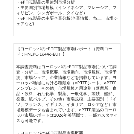
・ePTFE製品の用途別市場分析
・主要国別市場規模（インドネシア、マレーシア、フ
ィリピン、シンガポール、タイなど）
・ePTFE製品の主要企業分析(企業情報、売上、市場シ
ェアなど)
【ヨーロッパのePTFE製品市場レポート（資料コー
ド：HNLPC-16446-EU）】
本調査資料はヨーロッパのePTFE製品市場について調
査・分析し、市場概要、市場動向、市場規模、市場予
測、市場シェア、企業情報などを掲載しています。ヨ
ーロッパ地域における種類別（ePTFEシート、ePTFE
メンブレン、その他）市場規模と用途別（蒸留所、食
品・飲料、石油化学、製薬、一般化学、製鉄、船舶、
発電、紙パルプ、その他）市場規模、主要国別（ドイ
ツ、フランス、イギリス、イタリア、ロシアなど）市
場規模データも含まれています。ePTFE製品のヨーロ
ッパ市場レポートは2026年英語版で、一部カスタマイ
ズも可能です。
・ヨーロッパのePTFE製品市場概要