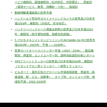
ービス種類別、調達種類別（社内対応、外部委託）、用途別
（環境サービス、教育、消費財・小売）、地域別
動物用酸素濃縮器の世界市場
ハンドヘルド型光学ガスイメージングカメラの世界及び日本市
場2026年：種類別（冷却式、非冷却式）
バッテリーパックケース用複合材料の世界及び日本市場2026
年：種類別（熱可塑性樹脂、熱硬化性樹脂）
5-ブロモ-2,4-ジメトキシピリミジン(CAS 56686-16-9)の世界市
場2020年～2025年、予測（～2030年）
世界のバイオベースバインダー市場（2025 – 2034）：製品種
類別、用途別、エンドユーザー別、原料供給源別分析レポート
GPSフリートトラッカーの世界及び日本市場2026年：種類別
（スタンドアロン型トラッカー、一体型トラッカー）
ビルボード・屋外広告のグローバル市場規模調査、用途別（高
速道路、駅、ビル、自動車）、タイプ別、エンドユーズ別、地
域別予測：2022-2032年