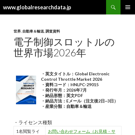
検
www.globalresearchdata.jp
索
コ
メインメ
ン
ニュー
テ
ン
世界
,
自動車＆輸送
,
調査資料
ツ
電子制御スロットルの
へ
世界市場2026年
ス
キ
ッ
プ
・英文タイトル：Global Electronic
Control Throttle Market 2026
・資料コード：HNLPC-29015
・発行年月：2026年7月
・納品形態：英文PDF
・納品方法：Eメール（注文後2日~3日）
・産業分類：自動車＆輸送
・ライセンス種類
1名閲覧ライ
お問い合わせフォーム（お見積・サ