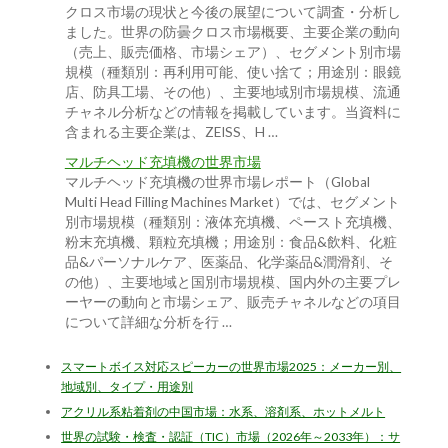
クロス市場の現状と今後の展望について調査・分析し
ました。世界の防曇クロス市場概要、主要企業の動向
（売上、販売価格、市場シェア）、セグメント別市場
規模（種類別：再利用可能、使い捨て；用途別：眼鏡
店、防具工場、その他）、主要地域別市場規模、流通
チャネル分析などの情報を掲載しています。当資料に
含まれる主要企業は、ZEISS、H …
マルチヘッド充填機の世界市場
マルチヘッド充填機の世界市場レポート（Global
Multi Head Filling Machines Market）では、セグメント
別市場規模（種類別：液体充填機、ペースト充填機、
粉末充填機、顆粒充填機；用途別：食品&飲料、化粧
品&パーソナルケア、医薬品、化学薬品&潤滑剤、そ
の他）、主要地域と国別市場規模、国内外の主要プレ
ーヤーの動向と市場シェア、販売チャネルなどの項目
について詳細な分析を行 …
スマートボイス対応スピーカーの世界市場2025：メーカー別、
地域別、タイプ・用途別
アクリル系粘着剤の中国市場：水系、溶剤系、ホットメルト
世界の試験・検査・認証（TIC）市場（2026年～2033年）：サ