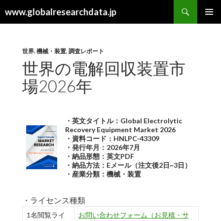
検
www.globalresearchdata.jp
索
コ
メインメ
ン
ニュー
テ
ン
世界
,
機械・装置
,
調査レポート
ツ
世界の電解回収装置市
へ
場2026年
ス
キ
ッ
プ
・英文タイトル：Global Electrolytic
Recovery Equipment Market 2026
・資料コード：HNLPC-43309
・発行年月：2026年7月
・納品形態：英文PDF
・納品方法：Eメール（注文後2日~3日）
・産業分類：機械・装置
・ライセンス種類
1名閲覧ライ
お問い合わせフォーム（お見積・サ