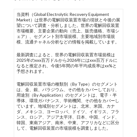
当資料（Global Electrolytic Recovery Equipment
Market）は世界の電解回収装置市場の現状と今後の展
望について調査・分析しました。世界の電解回収装置
市場概要、主要企業の動向（売上、販売価格、市場シ
ェア）、セグメント別市場規模、主要地域別市場規
模、流通チャネル分析などの情報を掲載しています。
最新調査によると、世界の電解回収装置市場規模は
2025年のxxx百万ドルから2026年にはxxx百万ドルに
なると推定され、今後5年間の年平均成長率はxx%と
予想されます。
電解回収装置市場の種類別（By Type）のセグメント
は、金、銀、パラジウム、その他をカバーしており、
用途別（By Application）のセグメントは、電子・半
導体、環境ガバナンス、学術機関、その他をカバーし
ています。地域別セグメントは、北米、米国、カナ
ダ、メキシコ、ヨーロッパ、ドイツ、イギリス、フラ
ンス、ロシア、アジア太平洋、日本、中国、インド、
韓国、東南アジア、南米、中東、アフリカなどに区分
して、電解回収装置の市場規模を調査しました。