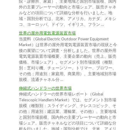
院・診療所、家庭）、主要地域と国別市場規模、国内
外の主要プレーヤーの動向と市場シェア、販売チャネ
ルなどの項目について詳細な分析を行いました。地
域・国別分析では、北米、アメリカ、カナダ、メキシ
コ、ヨーロッパ、ドイツ、イギリス、フラン …
世界の屋外用電気電源装置市場
当資料（Global Electric Outdoor Power Equipment
Market）は世界の屋外用電気電源装置市場の現状と今
後の展望について調査・分析しました。世界の屋外用
電気電源装置市場概要、主要企業の動向（売上、販売
価格、市場シェア）、セグメント別市場規模（種類
別：芝刈り機、チェーンソー、トリマー、ブロワー、
その他；用途別：家庭用、商業用）、主要地域別市場
規模、流通チャネル分 …
伸縮式ハンドラーの世界市場
伸縮式ハンドラーの世界市場レポート（Global
Telescopic Handlers Market）では、セグメント別市場
規模（種類別：スライディング、テレスコピック、そ
の他；用途別：建設業、運輸業、その他）、主要地域
と国別市場規模、国内外の主要プレーヤーの動向と市
場シェア、販売チャネルなどの項目について詳細な分
析を行いました。地域・国別分析では、北米、アメリ