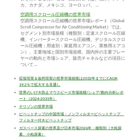
カ、カナダ、メキシコ、ヨーロッパ、 …
空調用スクロール圧縮機の世界市場
空調用スクロール圧縮機の世界市場レポート（Global
Scroll Compressor for Air Conditioning Market）では、
セグメント別市場規模（種類別：定速スクロール圧縮
機、インバータースクロール圧縮機、デジタルスクロ
ール圧縮機；用途別：家庭用エアコン、業務用エアコ
ン）、主要地域と国別市場規模、国内外の主要プレー
ヤーの動向と市場シェア、販売チャネルなどの項目に
ついて …
拡張現実＆仮想現実の世界市場規模は2032年までにCAGR
19.2％で拡大する見通し
世界のいびき防止マウスピース市場規模/シェア/動向分析レポ
ート（2024-2031年）
テリゾンの世界市場
ピペットチップの中国市場：ノンフィルターピペットチップ、
フィルター付きピペットチップ
ガスベース尿素の世界及び日本市場2026年：種類別（大粒尿
素、小粒尿素）