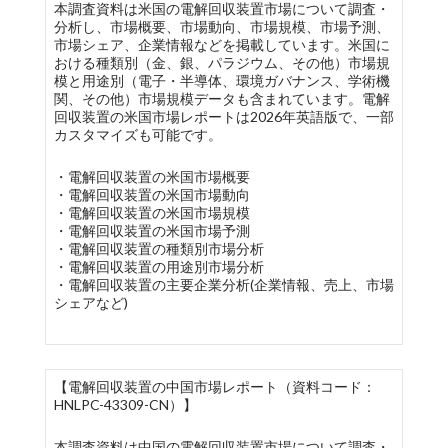
本調査資料は米国の電解回収装置市場について調査・
分析し、市場概要、市場動向、市場規模、市場予測、
市場シェア、企業情報などを掲載しています。米国に
おける種類別（金、銀、パラジウム、その他）市場規
模と用途別（電子・半導体、環境ガバナンス、学術機
関、その他）市場規模データも含まれています。電解
回収装置の米国市場レポートは2026年英語版で、一部
カスタマイズも可能です。
・電解回収装置の米国市場概要
・電解回収装置の米国市場動向
・電解回収装置の米国市場規模
・電解回収装置の米国市場予測
・電解回収装置の種類別市場分析
・電解回収装置の用途別市場分析
・電解回収装置の主要企業分析(企業情報、売上、市場
シェアなど)
【電解回収装置の中国市場レポート（資料コード：
HNLPC-43309-CN）】
本調査資料は中国の電解回収装置市場について調査・