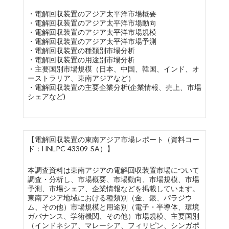
・電解回収装置のアジア太平洋市場概要
・電解回収装置のアジア太平洋市場動向
・電解回収装置のアジア太平洋市場規模
・電解回収装置のアジア太平洋市場予測
・電解回収装置の種類別市場分析
・電解回収装置の用途別市場分析
・主要国別市場規模（日本、中国、韓国、インド、オ
ーストラリア、東南アジアなど）
・電解回収装置の主要企業分析(企業情報、売上、市場
シェアなど)
【電解回収装置の東南アジア市場レポート（資料コー
ド：HNLPC-43309-SA）】
本調査資料は東南アジアの電解回収装置市場について
調査・分析し、市場概要、市場動向、市場規模、市場
予測、市場シェア、企業情報などを掲載しています。
東南アジア地域における種類別（金、銀、パラジウ
ム、その他）市場規模と用途別（電子・半導体、環境
ガバナンス、学術機関、その他）市場規模、主要国別
（インドネシア、マレーシア、フィリピン、シンガポ