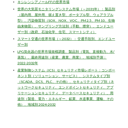
キシレンシアノールFFの世界市場
世界の大気質モニタリングシステム市場（～2031年）： 製品別
（屋内用、屋外用、据え置き型、ポータブル型、ウェアラブル
型）、汚染物質別（SOX、NOX、VOC、PM 2.5、PM 10、生物
由来物質）、サンプリング方法別（手動、煙突）、エンドユー
ザー別（政府、石油化学、住宅、スマートシティ）
スマート交通の世界市場（～2032）： 交通手段別、エンドユー
ザー別
LPG気化器の世界市場規模調査、製品別（電気、直接動力、水/
蒸気）、最終用途別（産業、農業、商業）、地域別予測：
2022-2032年
産業制御システム（ICS）セキュリティ市場レポート：コンポー
ネント別（ソリューション、サービス）、システムタイプ別
（SCADA、DCS、PLC、その他）、セキュリティタイプ別（ネ
ットワークセキュリティ、エンドポイントセキュリティ、アプ
リケーションセキュリティ、データベースセキュリティ）、用
途別（製造、電力・エネルギー、鉱業、水道事業、運輸、その
他）、地域別 2024-2032