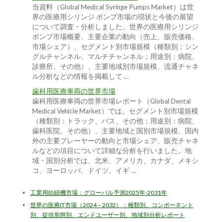
当資料（Global Medical Syringe Pumps Market）は世
界の医療用シリンジ ポンプ市場の現状と今後の展望
について調査・分析しました。世界の医療用シリンジ
ポンプ市場概要、主要企業の動向（売上、販売価格、
市場シェア）、セグメント別市場規模（種類別：シン
グルチャンネル、マルチチャンネル；用途別：病院、
診療所、その他）、主要地域別市場規模、流通チャネ
ル分析などの情報を掲載して …
歯科用医療車両の世界市場
歯科用医療車両の世界市場レポート（Global Dental
Medical Vehicle Market）では、セグメント別市場規模
（種類別：トラック、バス、その他；用途別：病院、
歯科医院、その他）、主要地域と国別市場規模、国内
外の主要プレーヤーの動向と市場シェア、販売チャネ
ルなどの項目について詳細な分析を行いました。地
域・国別分析では、北米、アメリカ、カナダ、メキシ
コ、ヨーロッパ、ドイツ、イギ …
工業用紡績機市場：グローバル予測2025年-2031年
世界の医療IT市場（2024 – 2032）：種類別、コンポーネント
別、提供形態別、エンドユーザー別、地域別分析レポート