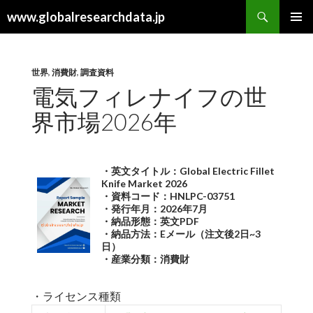
検
www.globalresearchdata.jp
索
コ
メインメ
ン
ニュー
テ
ン
世界
,
消費財
,
調査資料
ツ
電気フィレナイフの世
へ
界市場2026年
ス
キ
ッ
プ
・英文タイトル：Global Electric Fillet
Knife Market 2026
・資料コード：HNLPC-03751
・発行年月：2026年7月
・納品形態：英文PDF
・納品方法：Eメール（注文後2日~3
日）
・産業分類：消費財
・ライセンス種類