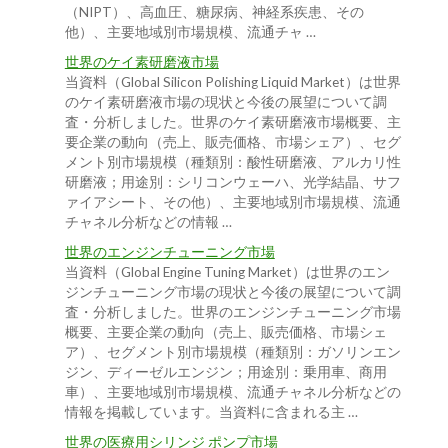
（NIPT）、高血圧、糖尿病、神経系疾患、その
他）、主要地域別市場規模、流通チャ …
世界のケイ素研磨液市場
当資料（Global Silicon Polishing Liquid Market）は世界
のケイ素研磨液市場の現状と今後の展望について調
査・分析しました。世界のケイ素研磨液市場概要、主
要企業の動向（売上、販売価格、市場シェア）、セグ
メント別市場規模（種類別：酸性研磨液、アルカリ性
研磨液；用途別：シリコンウェーハ、光学結晶、サフ
ァイアシート、その他）、主要地域別市場規模、流通
チャネル分析などの情報 …
世界のエンジンチューニング市場
当資料（Global Engine Tuning Market）は世界のエン
ジンチューニング市場の現状と今後の展望について調
査・分析しました。世界のエンジンチューニング市場
概要、主要企業の動向（売上、販売価格、市場シェ
ア）、セグメント別市場規模（種類別：ガソリンエン
ジン、ディーゼルエンジン；用途別：乗用車、商用
車）、主要地域別市場規模、流通チャネル分析などの
情報を掲載しています。当資料に含まれる主 …
世界の医療用シリンジ ポンプ市場