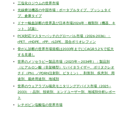
三塩化ロジウムの世界市場
光線療法機器の中国市場：ポータブルタイプ、プッシュタイ
プ、倉庫タイプ
ドナー輸血診断の世界及び日本市場2026年：種類別（機器、キ
ット、試薬）
PCR対応マスターバッチのグローバル市場（2026-2036）：
rPET、rHDPE、rPP、rLDPE、混合ポリオレフィン
骨がん診断の世界市場規模は2033年までにCAGR 5.2％で拡大
する見通し
世界のメソセラピー製品市場（2025年～2034年）：製品別
（ヒアルロン酸（非架橋型）リバイタライザー、ポリヌクレオ
チド（PN）／PDRN注射剤、ビタミン）、剤形別、疾患別、用
途別、最終用途別、地域別
世界のウェアラブル喘息モニタリングデバイス市場（2025 –
2033）：品別、技術別、エンドユーザー別、地域別分析レポー
ト
レチガビン塩酸塩の世界市場