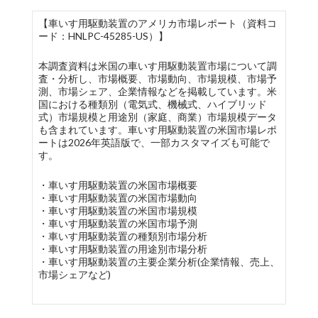
【車いす用駆動装置のアメリカ市場レポート（資料コ
ード：HNLPC-45285-US）】
本調査資料は米国の車いす用駆動装置市場について調
査・分析し、市場概要、市場動向、市場規模、市場予
測、市場シェア、企業情報などを掲載しています。米
国における種類別（電気式、機械式、ハイブリッド
式）市場規模と用途別（家庭、商業）市場規模データ
も含まれています。車いす用駆動装置の米国市場レポ
ートは2026年英語版で、一部カスタマイズも可能で
す。
・車いす用駆動装置の米国市場概要
・車いす用駆動装置の米国市場動向
・車いす用駆動装置の米国市場規模
・車いす用駆動装置の米国市場予測
・車いす用駆動装置の種類別市場分析
・車いす用駆動装置の用途別市場分析
・車いす用駆動装置の主要企業分析(企業情報、売上、
市場シェアなど)