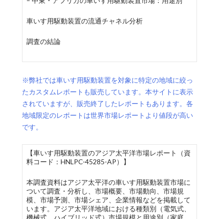
– 中東・アフリカの車いす用駆動装置市場：用途別
車いす用駆動装置の流通チャネル分析
調査の結論
※弊社では車いす用駆動装置を対象に特定の地域に絞っ
たカスタムレポートも販売しています。本サイトに表示
されていますが、販売終了したレポートもあります。各
地域限定のレポートは世界市場レポートより値段が高い
です。
【車いす用駆動装置のアジア太平洋市場レポート（資
料コード：HNLPC-45285-AP）】
本調査資料はアジア太平洋の車いす用駆動装置市場に
ついて調査・分析し、市場概要、市場動向、市場規
模、市場予測、市場シェア、企業情報などを掲載して
います。アジア太平洋地域における種類別（電気式、
機械式、ハイブリッド式）市場規模と用途別（家庭、