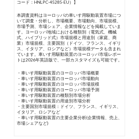
コード：HNLPC-45285-EU）】
本調査資料はヨーロッパの車いす用駆動装置市場につ
いて調査・分析し、市場概要、市場動向、市場規模、
市場予測、市場シェア、企業情報などを掲載していま
す。ヨーロッパ地域における種類別（電気式、機械
式、ハイブリッド式）市場規模と用途別（家庭、商
業）市場規模、主要国別（ドイツ、フランス、イギリ
ス、イタリア、ロシアなど）市場規模データも含まれ
ています。車いす用駆動装置のヨーロッパ市場レポー
トは2026年英語版で、一部カスタマイズも可能です。
・車いす用駆動装置のヨーロッパ市場概要
・車いす用駆動装置のヨーロッパ市場動向
・車いす用駆動装置のヨーロッパ市場規模
・車いす用駆動装置のヨーロッパ市場予測
・車いす用駆動装置の種類別市場分析
・車いす用駆動装置の用途別市場分析
・主要国別市場規模：ドイツ、フランス、イギリス、
イタリア、ロシアなど
・車いす用駆動装置の主要企業分析(企業情報、売上、
市場シェアなど)