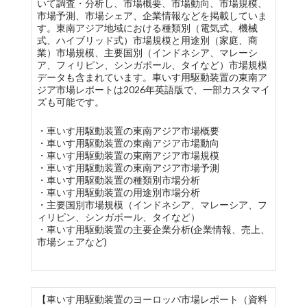
いて調査・分析し、市場概要、市場動向、市場規模、
市場予測、市場シェア、企業情報などを掲載していま
す。東南アジア地域における種類別（電気式、機械
式、ハイブリッド式）市場規模と用途別（家庭、商
業）市場規模、主要国別（インドネシア、マレーシ
ア、フィリピン、シンガポール、タイなど）市場規模
データも含まれています。車いす用駆動装置の東南ア
ジア市場レポートは2026年英語版で、一部カスタマイ
ズも可能です。
・車いす用駆動装置の東南アジア市場概要
・車いす用駆動装置の東南アジア市場動向
・車いす用駆動装置の東南アジア市場規模
・車いす用駆動装置の東南アジア市場予測
・車いす用駆動装置の種類別市場分析
・車いす用駆動装置の用途別市場分析
・主要国別市場規模（インドネシア、マレーシア、フ
ィリピン、シンガポール、タイなど）
・車いす用駆動装置の主要企業分析(企業情報、売上、
市場シェアなど)
【車いす用駆動装置のヨーロッパ市場レポート（資料