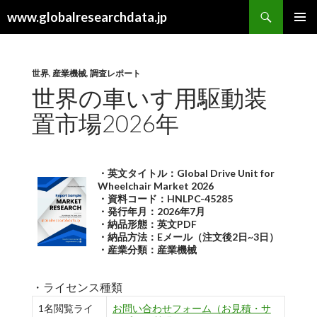
検
www.globalresearchdata.jp
索
コ
メインメ
ン
ニュー
テ
ン
世界
,
産業機械
,
調査レポート
ツ
世界の車いす用駆動装
へ
置市場2026年
ス
キ
ッ
プ
・英文タイトル：Global Drive Unit for
Wheelchair Market 2026
・資料コード：HNLPC-45285
・発行年月：2026年7月
・納品形態：英文PDF
・納品方法：Eメール（注文後2日~3日）
・産業分類：産業機械
・ライセンス種類
1名閲覧ライ
お問い合わせフォーム（お見積・サ