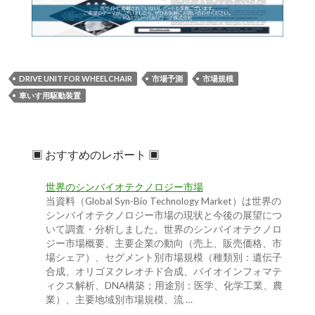
DRIVE UNIT FOR WHEELCHAIR
市場予測
市場規模
車いす用駆動装置
▣ おすすめのレポート ▣
世界のシンバイオテクノロジー市場
当資料（Global Syn-Bio Technology Market）は世界の
シンバイオテクノロジー市場の現状と今後の展望につ
いて調査・分析しました。世界のシンバイオテクノロ
ジー市場概要、主要企業の動向（売上、販売価格、市
場シェア）、セグメント別市場規模（種類別：遺伝子
合成、オリゴヌクレオチド合成、バイオインフォマテ
ィクス解析、DNA構築；用途別：医学、化学工業、農
業）、主要地域別市場規模、流 …