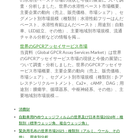
の水溶性ペースト市場の現状と今後の展望について調
査・分析しました。世界の水溶性ペースト市場概要、
主要企業の動向（売上、販売価格、市場シェア）、セ
グメント別市場規模（種類別：水溶性鉛フリーはんだ
ペースト、水溶性有鉛はんだペースト；用途別：自動
車、LED組立、その他）、主要地域別市場規模、流通
チャネル分析などの情報を掲 …
世界のGPCRアッセイサービス市場
当資料（Global GPCR Assay Services Market）は世界
のGPCRアッセイサービス市場の現状と今後の展望に
ついて調査・分析しました。世界のGPCRアッセイサ
ービス市場概要、主要企業の動向（売上、販売価格、
市場シェア）、セグメント別市場規模（種類別：β-ア
レスチンリクルートメント、Ca2+、cAMP、DAG；用
途別：腫瘍学、循環器系、中枢神経系、その他）、主
要地域別市場規模 …
消費財
自動車用PVBウェッジフィルムの世界及び日本市場2026年：種
類別（標準ウェッジ角、複合ウェッジ角）
緊急用毛布の世界市場2025：種類別（アルミ、ウール、その
他）、用途別分析