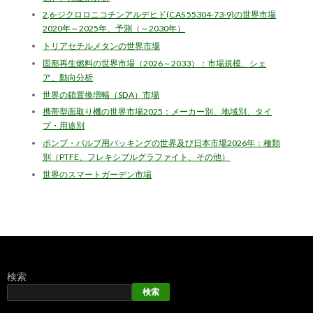
2,6-ジクロロニコチンアルデヒド(CAS 55304-73-9)の世界市場
2020年～2025年、予測（～2030年）
トリアセチルメタンの世界市場
固形再生燃料の世界市場（2026～2033）：市場規模、シェ
ア、動向分析
世界の鎖置換増幅（SDA）市場
携帯型面取り機の世界市場2025：メーカー別、地域別、タイ
プ・用途別
ポンプ・バルブ用パッキングの世界及び日本市場2026年：種類
別（PTFE、フレキシブルグラファイト、その他）
世界のスマートガーデン市場
検索
検索