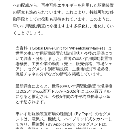
への配慮から、再生可能エネルギーを利用した駆動装置
の研究も進められています。これにより、持続可能な移
動手段としての役割も期待されています。このように、
車いす用駆動装置は今後ますます多様化し、進化してい
くことでしょう。
当資料（Global Drive Unit for Wheelchair Market）は
世界の車いす用駆動装置市場の現状と今後の展望につ
いて調査・分析しました。世界の車いす用駆動装置市
場概要、主要企業の動向（売上、販売価格、市場シェ
ア）、セグメント別市場規模、主要地域別市場規模、
流通チャネル分析などの情報を掲載しています。
最新調査によると、世界の車いす用駆動装置市場規模
は2025年のxxx百万ドルから2026年にはxxx百万ドル
になると推定され、今後5年間の年平均成長率はxx%
と予想されます。
車いす用駆動装置市場の種類別（By Type）のセグメ
ントは、電気式、機械式、ハイブリッド式をカバーし
ており、用途別（By Application）のセグメントは、