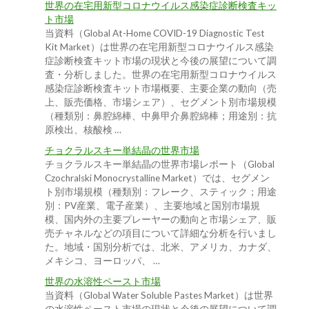
世界の在宅用新型コロナウイルス感染症診断検査キッ
ト市場
当資料（Global At-Home COVID-19 Diagnostic Test
Kit Market）は世界の在宅用新型コロナウイルス感染
症診断検査キット市場の現状と今後の展望について調
査・分析しました。世界の在宅用新型コロナウイルス
感染症診断検査キット市場概要、主要企業の動向（売
上、販売価格、市場シェア）、セグメント別市場規模
（種類別：鼻腔綿棒、中鼻甲介鼻腔綿棒；用途別：抗
原検出、核酸検 …
チョクラルスキー単結晶の世界市場
チョクラルスキー単結晶の世界市場レポート（Global
Czochralski Monocrystalline Market）では、セグメン
ト別市場規模（種類別：フレーク、スティック；用途
別：PV産業、電子産業）、主要地域と国別市場規
模、国内外の主要プレーヤーの動向と市場シェア、販
売チャネルなどの項目について詳細な分析を行いまし
た。地域・国別分析では、北米、アメリカ、カナダ、
メキシコ、ヨーロッパ、 …
世界の水溶性ペースト市場
当資料（Global Water Soluble Pastes Market）は世界