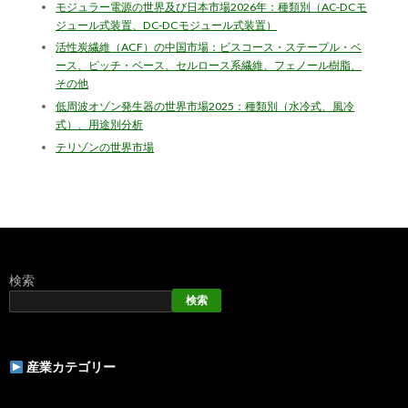
モジュラー電源の世界及び日本市場2026年：種類別（AC-DCモ
ジュール式装置、DC-DCモジュール式装置）
活性炭繊維（ACF）の中国市場：ビスコース・ステープル・ベ
ース、ピッチ・ベース、セルロース系繊維、フェノール樹脂、
その他
低周波オゾン発生器の世界市場2025：種類別（水冷式、風冷
式）、用途別分析
テリゾンの世界市場
検索
検索
産業カテゴリー