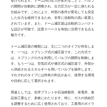
挙げられます。ドーム内の圧力が変わることで、バルブ
の開閉が自動的に調整され、出力圧力が一定に保たれる
仕組みです。これにより、外部の条件が変化しても安定
した出力を維持できるため、非常に信頼性の高い装置と
されています。また、ドーム減圧器は比較的コンパクト
な設計が可能で、設置スペースを有効に活用できる点も
魅力です。
ドーム減圧器の種類には、主に二つのタイプが存在しま
す。一つは、スプリング式の減圧器です。この方式で
は、スプリングの力を利用してバルブの開閉を制御しま
す。もう一つは、空気圧式や液圧式の減圧器で、外部か
ら供給されるエネルギーを用いてバルブを操作します。
それぞれのタイプには特有の利点があり、使用する環境
や目的に応じて選択されます。
用途としては、化学プラントや石油精製所、発電所、食
品加工業など、多岐にわたります。特に、ガスの供給圧
を調整するために広く使用されており、工業用のボイラ