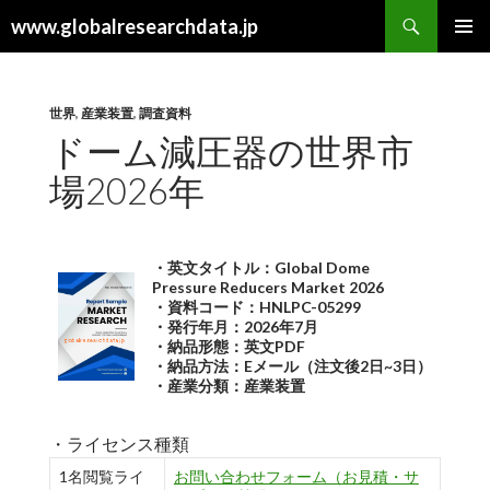
検
www.globalresearchdata.jp
索
コ
メインメ
ン
ニュー
テ
ン
世界
,
産業装置
,
調査資料
ツ
ドーム減圧器の世界市
へ
場2026年
ス
キ
ッ
プ
・英文タイトル：Global Dome
Pressure Reducers Market 2026
・資料コード：HNLPC-05299
・発行年月：2026年7月
・納品形態：英文PDF
・納品方法：Eメール（注文後2日~3日）
・産業分類：産業装置
・ライセンス種類
1名閲覧ライ
お問い合わせフォーム（お見積・サ