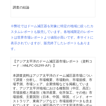
調査の結論
※弊社ではドーム減圧器を対象に特定の地域に絞ったカ
スタムレポートも販売しています。各地域限定のレポー
トは世界市場レポートより値段が高いです。本サイトに
表示されていますが、販売終了したレポートもありま
す。
【アジア太平洋のドーム減圧器市場レポート（資料コ
ード：HNLPC-05299-AP）】
本調査資料はアジア太平洋のドーム減圧器市場につい
て調査・分析し、市場概要、市場動向、市場規模、市
場予測、市場シェア、企業情報などを掲載していま
す。アジア太平洋地域における種類別（中圧、高圧）
市場規模と用途別（海洋産業、化学加工、その他）市
場規模、主要国別（日本、中国、韓国、インド、オー
ストラリア、東南アジアなど）市場規模データも含ま
れています。ドーム減圧器のアジア太平洋市場レポー