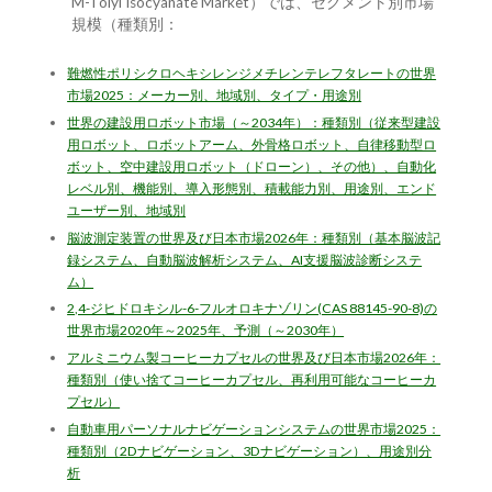
M-Tolyl Isocyanate Market）では、セグメント別市場
規模（種類別：
難燃性ポリシクロヘキシレンジメチレンテレフタレートの世界
市場2025：メーカー別、地域別、タイプ・用途別
世界の建設用ロボット市場（～2034年）：種類別（従来型建設
用ロボット、ロボットアーム、外骨格ロボット、自律移動型ロ
ボット、空中建設用ロボット（ドローン）、その他）、自動化
レベル別、機能別、導入形態別、積載能力別、用途別、エンド
ユーザー別、地域別
脳波測定装置の世界及び日本市場2026年：種類別（基本脳波記
録システム、自動脳波解析システム、AI支援脳波診断システ
ム）
2,4-ジヒドロキシル-6-フルオロキナゾリン(CAS 88145-90-8)の
世界市場2020年～2025年、予測（～2030年）
アルミニウム製コーヒーカプセルの世界及び日本市場2026年：
種類別（使い捨てコーヒーカプセル、再利用可能なコーヒーカ
プセル）
自動車用パーソナルナビゲーションシステムの世界市場2025：
種類別（2Dナビゲーション、3Dナビゲーション）、用途別分
析