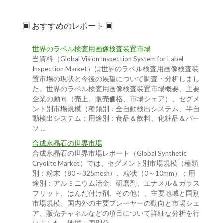
▣ おすすめのレポート ▣
世界のラベル検査用画像検査装置市場
当資料（Global Vision Inspection System for Label
Inspection Market）は世界のラベル検査用画像検査装
置市場の現状と今後の展望について調査・分析しまし
た。世界のラベル検査用画像検査装置市場概要、主要
企業の動向（売上、販売価格、市場シェア）、セグメ
ント別市場規模（種類別：全自動検出システム、半自
動検出システム；用途別：食品＆飲料、化粧品＆パー
ソ …
合成氷晶石の世界市場
合成氷晶石の世界市場レポート（Global Synthetic
Cryolite Market）では、セグメント別市場規模（種類
別：粉末（80～325mesh）、粒状（0～10mm）；用
途別：アルミニウム冶金、研磨剤、エナメル＆ガラス
フリット、はんだ付け剤、その他）、主要地域と国別
市場規模、国内外の主要プレーヤーの動向と市場シェ
ア、販売チャネルなどの項目について詳細な分析を行