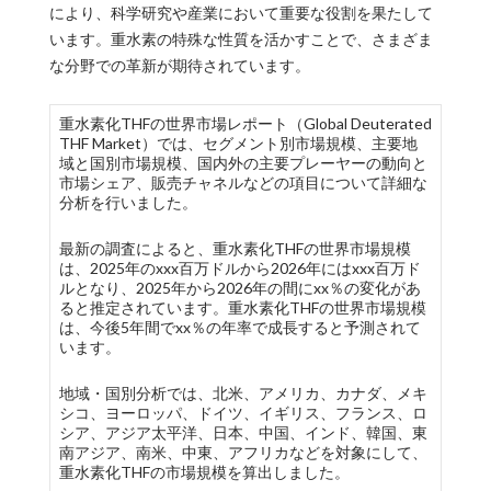
により、科学研究や産業において重要な役割を果たして
います。重水素の特殊な性質を活かすことで、さまざま
な分野での革新が期待されています。
重水素化THFの世界市場レポート（Global Deuterated
THF Market）では、セグメント別市場規模、主要地
域と国別市場規模、国内外の主要プレーヤーの動向と
市場シェア、販売チャネルなどの項目について詳細な
分析を行いました。
最新の調査によると、重水素化THFの世界市場規模
は、2025年のxxx百万ドルから2026年にはxxx百万ド
ルとなり、2025年から2026年の間にxx％の変化があ
ると推定されています。重水素化THFの世界市場規模
は、今後5年間でxx％の年率で成長すると予測されて
います。
地域・国別分析では、北米、アメリカ、カナダ、メキ
シコ、ヨーロッパ、ドイツ、イギリス、フランス、ロ
シア、アジア太平洋、日本、中国、インド、韓国、東
南アジア、南米、中東、アフリカなどを対象にして、
重水素化THFの市場規模を算出しました。