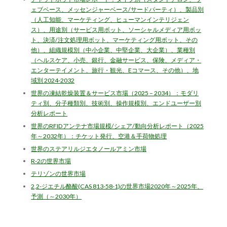
ェブベース、メッセンジャーベース/サードパーティ）、製品別
（人工知能、マーケティング、ヒューマンインテリジェン
ス）、用途別（サービス用ボット、ソーシャルメディア用ボッ
ト、決済/注文処理用ボット、マーケティング用ボット、その
他）、組織規模別（中小企業、中堅企業、大企業）、業種別
（ヘルスケア、小売、銀行、金融サービス、保険、メディア・
エンターテイメント、旅行・観光、Eコマース、その他）、地
域別 2024-2032
世界の凍結乾燥装置＆サービス市場（2025 – 2034）：モダリ
ティ別、分子種類別、技術別、操作規模別、エンドユーザー別
分析レポート
世界のRFIDアンテナ市場規模/シェア/動向分析レポート（2025
年～2032年）：チケット発行、空港＆手荷物処理
世界のステアリルジエタノールアミン市場
R-2の世界市場
テリゾンの世界市場
2,2-ジエチル酪酸(CAS 813-58-1)の世界市場2020年～2025年、
予測（～2030年）