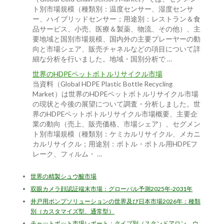
ト別市場規模（種類別：温度センサー、湿度センサ
ー、ハイブリッドセンサー；用途別：レストラン＆食
品サービス、小売、医療＆製薬、物流、その他）、主
要地域と国別市場規模、国内外の主要プレーヤーの動
向と市場シェア、販売チャネルなどの項目について詳
細な分析を行いました。地域・国別分析で …
世界のHDPEペットボトルリサイクル市場
当資料（Global HDPE Plastic Bottle Recycling
Market）は世界のHDPEペットボトルリサイクル市場
の現状と今後の展望について調査・分析しました。世
界のHDPEペットボトルリサイクル市場概要、主要企
業の動向（売上、販売価格、市場シェア）、セグメン
ト別市場規模（種類別：ケミカルリサイクル、メカニ
カルリサイクル；用途別：ボトル・ボトル用HDPEフ
レーク、フィルム・ …
世界の精製シュウ酸市場
双眼カメラ顔認証端末市場：グローバル予測2025年-2031年
井戸用ポンプソリューションの世界及び日本市場2026年：種類
別（カスタマイズ型、通常型）
チャットボット市場レポート：タイプ別（スタンドアロン、ウ