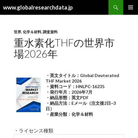
検
www.globalresearchdata.jp
索
コ
メインメ
ン
ニュー
テ
ン
世界
,
化学＆材料
,
調査資料
ツ
重水素化THFの世界市
へ
場2026年
ス
キ
ッ
プ
・英文タイトル：Global Deuterated
THF Market 2026
・資料コード：HNLPC-16235
・発行年月：2026年7月
・納品形態：英文PDF
・納品方法：Eメール（注文後2日~3
日）
・産業分類：化学＆材料
・ライセンス種類