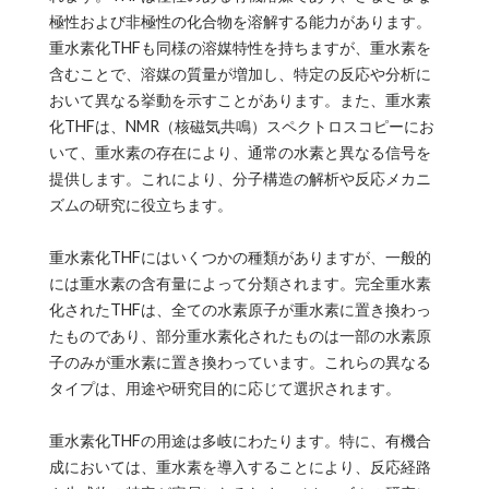
極性および非極性の化合物を溶解する能力があります。
重水素化THFも同様の溶媒特性を持ちますが、重水素を
含むことで、溶媒の質量が増加し、特定の反応や分析に
おいて異なる挙動を示すことがあります。また、重水素
化THFは、NMR（核磁気共鳴）スペクトロスコピーにお
いて、重水素の存在により、通常の水素と異なる信号を
提供します。これにより、分子構造の解析や反応メカニ
ズムの研究に役立ちます。
重水素化THFにはいくつかの種類がありますが、一般的
には重水素の含有量によって分類されます。完全重水素
化されたTHFは、全ての水素原子が重水素に置き換わっ
たものであり、部分重水素化されたものは一部の水素原
子のみが重水素に置き換わっています。これらの異なる
タイプは、用途や研究目的に応じて選択されます。
重水素化THFの用途は多岐にわたります。特に、有機合
成においては、重水素を導入することにより、反応経路