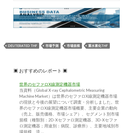
DEUTERATED THF
市場予測
市場規模
重水素化THF
▣ おすすめのレポート ▣
世界のセファロX線測定機器市場
当資料（Global X-ray Cephalometric Measuring
Machine Market）は世界のセファロX線測定機器市場
の現状と今後の展望について調査・分析しました。世
界のセファロX線測定機器市場概要、主要企業の動向
（売上、販売価格、市場シェア）、セグメント別市場
規模（種類別：2D-Xセファロ測定機器、3D-Xセファ
ロ測定機器；用途別：病院、診療所）、主要地域別市
場規模、流 …