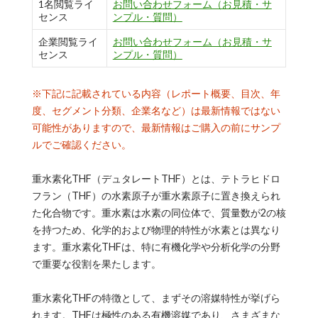
1名閲覧ライ
お問い合わせフォーム（お見積・サ
センス
ンプル・質問）
企業閲覧ライ
お問い合わせフォーム（お見積・サ
センス
ンプル・質問）
※下記に記載されている内容（レポート概要、目次、年
度、セグメント分類、企業名など）は最新情報ではない
可能性がありますので、最新情報はご購入の前にサンプ
ルでご確認ください。
重水素化THF（デュタレートTHF）とは、テトラヒドロ
フラン（THF）の水素原子が重水素原子に置き換えられ
た化合物です。重水素は水素の同位体で、質量数が2の核
を持つため、化学的および物理的特性が水素とは異なり
ます。重水素化THFは、特に有機化学や分析化学の分野
で重要な役割を果たします。
重水素化THFの特徴として、まずその溶媒特性が挙げら
れます。THFは極性のある有機溶媒であり、さまざまな