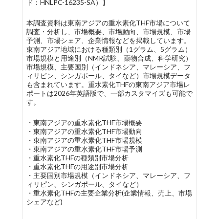
ド：HNLPC-16235-SA）】
本調査資料は東南アジアの重水素化THF市場について
調査・分析し、市場概要、市場動向、市場規模、市場
予測、市場シェア、企業情報などを掲載しています。
東南アジア地域における種類別（1グラム、5グラム）
市場規模と用途別（NMR試験、薬物合成、科学研究）
市場規模、主要国別（インドネシア、マレーシア、フ
ィリピン、シンガポール、タイなど）市場規模データ
も含まれています。重水素化THFの東南アジア市場レ
ポートは2026年英語版で、一部カスタマイズも可能で
す。
・東南アジアの重水素化THF市場概要
・東南アジアの重水素化THF市場動向
・東南アジアの重水素化THF市場規模
・東南アジアの重水素化THF市場予測
・重水素化THFの種類別市場分析
・重水素化THFの用途別市場分析
・主要国別市場規模（インドネシア、マレーシア、フ
ィリピン、シンガポール、タイなど）
・重水素化THFの主要企業分析(企業情報、売上、市場
シェアなど)