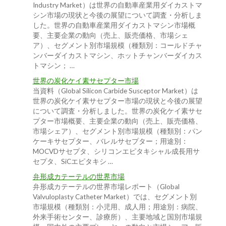
Industry Market）は世界の自動車産業用ダイカストマ
シン市場の現状と今後の展望について調査・分析しま
した。世界の自動車産業用ダイカストマシン市場概
要、主要企業の動向（売上、販売価格、市場シェ
ア）、セグメント別市場規模（種類別：コールドチャ
ンバーダイカストマシン、ホットチャンバーダイカス
トマシン； …
世界の炭化ケイ素サセプター市場
当資料（Global Silicon Carbide Susceptor Market）は
世界の炭化ケイ素サセプター市場の現状と今後の展望
について調査・分析しました。世界の炭化ケイ素サセ
プター市場概要、主要企業の動向（売上、販売価格、
市場シェア）、セグメント別市場規模（種類別：パン
ケーキサセプター、バレルサセプター；用途別：
MOCVDサセプタ、シリコンエピタキシャル成長用サ
セプタ、SiCエピタキシ …
弁形成カテーテルの世界市場
弁形成カテーテルの世界市場レポート（Global
Valvuloplasty Catheter Market）では、セグメント別
市場規模（種類別：小児用、成人用；用途別：病院、
外来手術センター、診療所）、主要地域と国別市場規