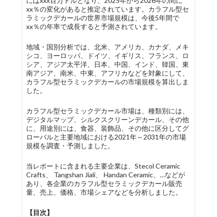
にはxxx百万ドルとなり、2025年から2026年の間に
xx％の変化があると推定されています。カラフル型セ
ラミックデカールの世界市場規模は、今後5年間で
xx％の年率で成長すると予測されています。
地域・国別分析では、北米、アメリカ、カナダ、メキ
シコ、ヨーロッパ、ドイツ、イギリス、フランス、ロ
シア、アジア太平洋、日本、中国、インド、韓国、東
南アジア、南米、中東、アフリカなどを対象にして、
カラフル型セラミックデカールの市場規模を算出しま
した。
カラフル型セラミックデカール市場は、種類別には、
デジタルマップ、シルクスクリーンデカール、その他
に、用途別には、食器、装飾品、その他に区分してグ
ローバルと主要地域における2021年～2031年の市場
規模を調査・予測しました。
当レポートに含まれる主要企業は、Stecol Ceramic
Crafts、 Tangshan Jiali、 Handan Ceramic、…などが
あり、各企業のカラフル型セラミックデカール販売
量、売上、価格、市場シェアなどを分析しました。
【目次】