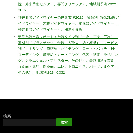
院・外来手術センター、専門クリニック）、地域別予測 2022-
2032
神経血管ガイドワイヤーの世界市場2025：種類別（冠状動脈ガ
イドワイヤー、末梢ガイドワイヤー、泌尿器ガイドワイヤー、
神経血管ガイドワイヤー）、用途別分析
受託包装市場レポート：包装タイプ別（一次、二次、三次）、
素材別（プラスチック、金属、ガラス、紙・板紙）、サービス
別（ボトリング、袋詰め・パウチング、ロット・バッチ・日付
コーディング、箱詰め・カートニング、包装・結束、ラベリン
グ、クラムシェル・ブリスター、その他）、最終用途産業別
（食品・飲料、医薬品、エレクトロニクス、パーソナルケア、
その他）、地域別 2024-2032
検索
検索