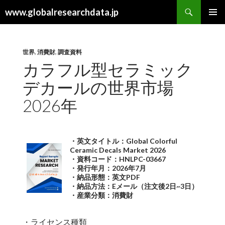
検
www.globalresearchdata.jp
索
コ
メインメ
ン
ニュー
テ
ン
世界
,
消費財
,
調査資料
ツ
カラフル型セラミック
へ
デカールの世界市場
ス
キ
2026年
ッ
プ
・英文タイトル：Global Colorful
Ceramic Decals Market 2026
・資料コード：HNLPC-03667
・発行年月：2026年7月
・納品形態：英文PDF
・納品方法：Eメール（注文後2日~3日）
・産業分類：消費財
・ライセンス種類