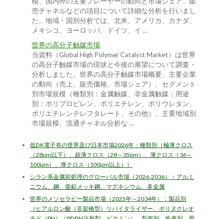
模、国内外の主要プレーヤーの動向と市場シェア、販
売チャネルなどの項目について詳細な分析を行いまし
た。地域・国別分析では、北米、アメリカ、カナダ、
メキシコ、ヨーロッパ、ドイツ、イ …
世界の高分子触媒市場
当資料（Global High Polymer Catalyst Market）は世界
の高分子触媒市場の現状と今後の展望について調査・
分析しました。世界の高分子触媒市場概要、主要企業
の動向（売上、販売価格、市場シェア）、セグメント
別市場規模（種類別：金属触媒、非金属触媒；用途
別：ポリプロピレン、ポリエチレン、ポリウレタン、
ポリエチレンテレフタレート、その他）、主要地域別
市場規模、流通チャネル分析な …
低DK電子布の世界及び日本市場2026年：種類別（極薄クロス
（28μm以下）、超薄クロス（28～35μm）、薄クロス（36～
100μm）、厚クロス（100μm以上））
シラン系金属前処理のグローバル市場（2026-2036）：アルミ
ニウム、鋼、亜鉛メッキ鋼、マグネシウム、多金属
世界のメソセラピー製品市場（2025年～2034年）：製品別
（ヒアルロン酸（非架橋型）リバイタライザー、ポリヌクレオ
チド（PN）／PDRN注射剤、ビタミン）、剤形別、疾患別、用