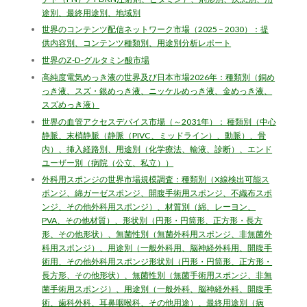
途別、最終用途別、地域別
世界のコンテンツ配信ネットワーク市場（2025 – 2030）：提
供内容別、コンテンツ種類別、用途別分析レポート
世界のZ-D-グルタミン酸市場
高純度電気めっき液の世界及び日本市場2026年：種類別（銅め
っき液、スズ・銀めっき液、ニッケルめっき液、金めっき液、
スズめっき液）
世界の血管アクセスデバイス市場（～2031年）： 種類別（中心
静脈、末梢静脈（静脈（PIVC、ミッドライン）、動脈）、骨
内）、挿入経路別、用途別（化学療法、輸液、診断）、エンド
ユーザー別（病院（公立、私立））
外科用スポンジの世界市場規模調査：種類別（X線検出可能ス
ポンジ、綿ガーゼスポンジ、開腹手術用スポンジ、不織布スポ
ンジ、その他外科用スポンジ）、材質別（綿、レーヨン、
PVA、その他材質）、形状別（円形・円筒形、正方形・長方
形、その他形状）、無菌性別（無菌外科用スポンジ、非無菌外
科用スポンジ）、用途別（一般外科用、脳神経外科用、開腹手
術用、その他外科用スポンジ形状別（円形・円筒形、正方形・
長方形、その他形状）、無菌性別（無菌手術用スポンジ、非無
菌手術用スポンジ）、用途別（一般外科、脳神経外科、開腹手
術、歯科外科、耳鼻咽喉科、その他用途）、最終用途別（病