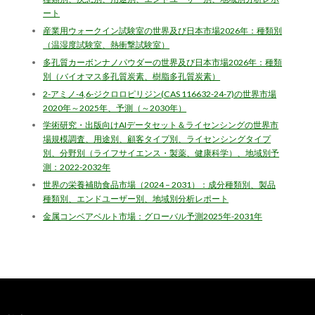
ート
産業用ウォークイン試験室の世界及び日本市場2026年：種類別
（温湿度試験室、熱衝撃試験室）
多孔質カーボンナノパウダーの世界及び日本市場2026年：種類
別（バイオマス多孔質炭素、樹脂多孔質炭素）
2-アミノ-4,6-ジクロロピリジン(CAS 116632-24-7)の世界市場
2020年～2025年、予測（～2030年）
学術研究・出版向けAIデータセット＆ライセンシングの世界市
場規模調査、用途別、顧客タイプ別、ライセンシングタイプ
別、分野別（ライフサイエンス・製薬、健康科学）、地域別予
測：2022-2032年
世界の栄養補助食品市場（2024 – 2031）：成分種類別、製品
種類別、エンドユーザー別、地域別分析レポート
金属コンベアベルト市場：グローバル予測2025年-2031年