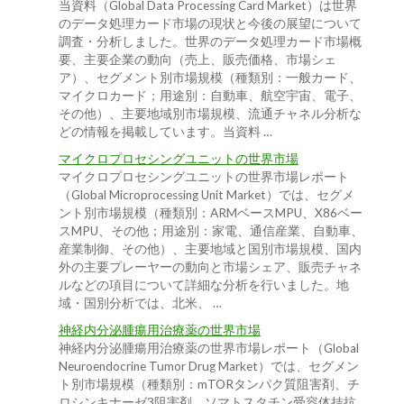
当資料（Global Data Processing Card Market）は世界
のデータ処理カード市場の現状と今後の展望について
調査・分析しました。世界のデータ処理カード市場概
要、主要企業の動向（売上、販売価格、市場シェ
ア）、セグメント別市場規模（種類別：一般カード、
マイクロカード；用途別：自動車、航空宇宙、電子、
その他）、主要地域別市場規模、流通チャネル分析な
どの情報を掲載しています。当資料 …
マイクロプロセシングユニットの世界市場
マイクロプロセシングユニットの世界市場レポート
（Global Microprocessing Unit Market）では、セグメ
ント別市場規模（種類別：ARMベースMPU、X86ベー
スMPU、その他；用途別：家電、通信産業、自動車、
産業制御、その他）、主要地域と国別市場規模、国内
外の主要プレーヤーの動向と市場シェア、販売チャネ
ルなどの項目について詳細な分析を行いました。地
域・国別分析では、北米、 …
神経内分泌腫瘍用治療薬の世界市場
神経内分泌腫瘍用治療薬の世界市場レポート（Global
Neuroendocrine Tumor Drug Market）では、セグメン
ト別市場規模（種類別：mTORタンパク質阻害剤、チ
ロシンキナーゼ3阻害剤、ソマトスタチン受容体拮抗