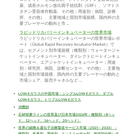
薬、成長ホルモン放出因子拮抗剤（GRF）、ソマトス
タチン受容体作動薬、その他；用途別：病院、診療
所、その他）、主要地域と国別市場規模、国内外の主
要プレーヤーの動向と市 …
ラピッドリカバリーインキュベーターの世界市場
ラピッドリカバリーインキュベーターの世界市場レポ
ート（Global Rapid Recovery Incubator Market）で
は、セグメント別市場規模（種類別：ウォータージャ
ケットインキュベーター、ダイレクトヒートインキュ
ベーター、エアジャケットインキュベーター；用途
別：研究所、病院、診断センター、その他）、主要地
域と国別市場規模、国内外の主要プレーヤーの動向と
市場シェア、販売チャネルなど …
LOW-Eガラスの中国市場：シングルLOW-Eガラス、ダブル
LOW-Eガラス、トリプルLOW-Eガラス
消費財
石材研磨ラインの世界及び日本市場2026年：種類別（8ヘッ
ド、12ヘッド、16ヘッド、20ヘッド）
世界の細胞＆遺伝子治療製造サービス市場（2025 – 2033）：
種類別、疾患別、用途別、エンドユーザー別、地域別分析レポ