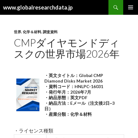
検
www.globalresearchdata.jp
索
コ
メインメ
ン
ニュー
テ
ン
世界
,
化学＆材料
,
調査資料
ツ
CMPダイヤモンドディ
へ
スクの世界市場2026年
ス
キ
ッ
プ
・英文タイトル：Global CMP
Diamond Disks Market 2026
・資料コード：HNLPC-16031
・発行年月：2026年7月
・納品形態：英文PDF
・納品方法：Eメール（注文後2日~3
日）
・産業分類：化学＆材料
・ライセンス種類