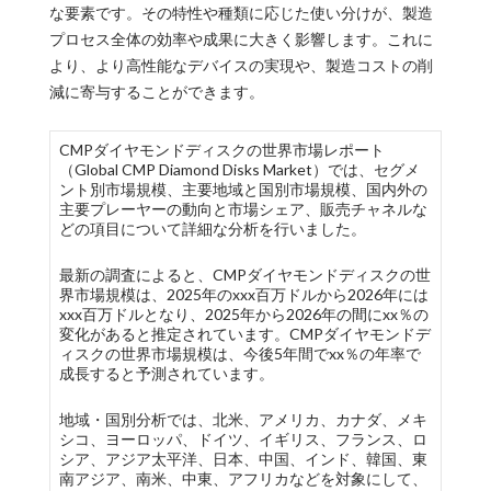
な要素です。その特性や種類に応じた使い分けが、製造
プロセス全体の効率や成果に大きく影響します。これに
より、より高性能なデバイスの実現や、製造コストの削
減に寄与することができます。
CMPダイヤモンドディスクの世界市場レポート
（Global CMP Diamond Disks Market）では、セグメ
ント別市場規模、主要地域と国別市場規模、国内外の
主要プレーヤーの動向と市場シェア、販売チャネルな
どの項目について詳細な分析を行いました。
最新の調査によると、CMPダイヤモンドディスクの世
界市場規模は、2025年のxxx百万ドルから2026年には
xxx百万ドルとなり、2025年から2026年の間にxx％の
変化があると推定されています。CMPダイヤモンドデ
ィスクの世界市場規模は、今後5年間でxx％の年率で
成長すると予測されています。
地域・国別分析では、北米、アメリカ、カナダ、メキ
シコ、ヨーロッパ、ドイツ、イギリス、フランス、ロ
シア、アジア太平洋、日本、中国、インド、韓国、東
南アジア、南米、中東、アフリカなどを対象にして、