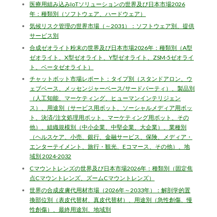
医療用組み込みIoTソリューションの世界及び日本市場2026
年：種類別（ソフトウェア、ハードウェア）
気候リスク管理の世界市場（～2031）：ソフトウェア別、提供
サービス別
合成ゼオライト粉末の世界及び日本市場2026年：種類別（A型
ゼオライト、X型ゼオライト、Y型ゼオライト、ZSM-5ゼオライ
ト、ベータゼオライト）
チャットボット市場レポート：タイプ別（スタンドアロン、ウ
ェブベース、メッセンジャーベース/サードパーティ）、製品別
（人工知能、マーケティング、ヒューマンインテリジェン
ス）、用途別（サービス用ボット、ソーシャルメディア用ボッ
ト、決済/注文処理用ボット、マーケティング用ボット、その
他）、組織規模別（中小企業、中堅企業、大企業）、業種別
（ヘルスケア、小売、銀行、金融サービス、保険、メディア・
エンターテイメント、旅行・観光、Eコマース、その他）、地
域別 2024-2032
Cマウントレンズの世界及び日本市場2026年：種類別（固定焦
点Cマウントレンズ、ズームCマウントレンズ）
世界の合成皮膚代用材市場（2026年～2033年）：解剖学的置
換部位別（表皮代替材、真皮代替材）、用途別（急性創傷、慢
性創傷）、最終用途別、地域別