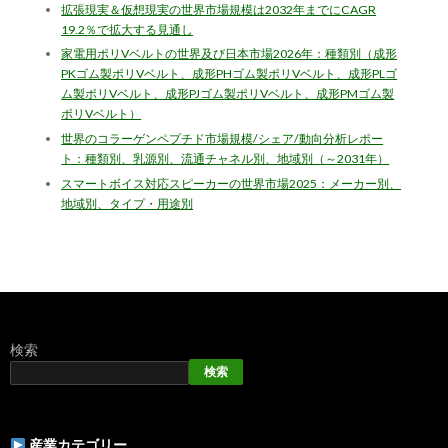
拡張現実＆仮想現実の世界市場規模は2032年までにCAGR
19.2％で拡大する見通し
家電用ポリVベルトの世界及び日本市場2026年：種類別（成形
PKゴム製ポリVベルト、成形PHゴム製ポリVベルト、成形PLゴ
ム製ポリVベルト、成形PJゴム製ポリVベルト、成形PMゴム製
ポリVベルト）
世界のコラーゲンペプチド市場規模/シェア/動向分析レポー
ト：種類別、乳源別、流通チャネル別、地域別（～2031年）
スマートボイス対応スピーカーの世界市場2025：メーカー別、
地域別、タイプ・用途別
検索
検索
産業カテゴリー