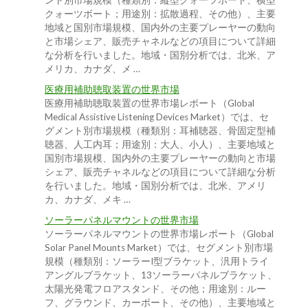
ント別市場規模（種類別：縦型クォーツボート、横型
クォーツボート；用途別：拡散過程、その他）、主要
地域と国別市場規模、国内外の主要プレーヤーの動向
と市場シェア、販売チャネルなどの項目について詳細
な分析を行いました。地域・国別分析では、北米、ア
メリカ、カナダ、メ …
医療用補助聴取装置の世界市場
医療用補助聴取装置の世界市場レポート（Global
Medical Assistive Listening Devices Market）では、セ
グメント別市場規模（種類別：耳補聴器、骨固定型補
聴器、人工内耳；用途別：大人、小人）、主要地域と
国別市場規模、国内外の主要プレーヤーの動向と市場
シェア、販売チャネルなどの項目について詳細な分析
を行いました。地域・国別分析では、北米、アメリ
カ、カナダ、メキ …
ソーラーパネルマウントの世界市場
ソーラーパネルマウントの世界市場レポート（Global
Solar Panel Mounts Market）では、セグメント別市場
規模（種類別：ソーラーI型ブラケット、汎用トライ
アングルブラケット、13ソーラーパネルブラケット、
太陽光発電フロアスタンド、その他；用途別：ルー
フ、グラウンド、カーポート、その他）、主要地域と