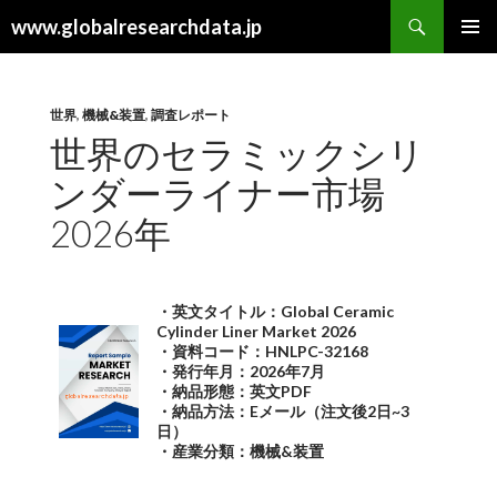
検
www.globalresearchdata.jp
索
コ
メインメ
ン
ニュー
テ
ン
世界
,
機械&装置
,
調査レポート
ツ
世界のセラミックシリ
へ
ンダーライナー市場
ス
キ
2026年
ッ
プ
・英文タイトル：Global Ceramic
Cylinder Liner Market 2026
・資料コード：HNLPC-32168
・発行年月：2026年7月
・納品形態：英文PDF
・納品方法：Eメール（注文後2日~3
日）
・産業分類：機械&装置