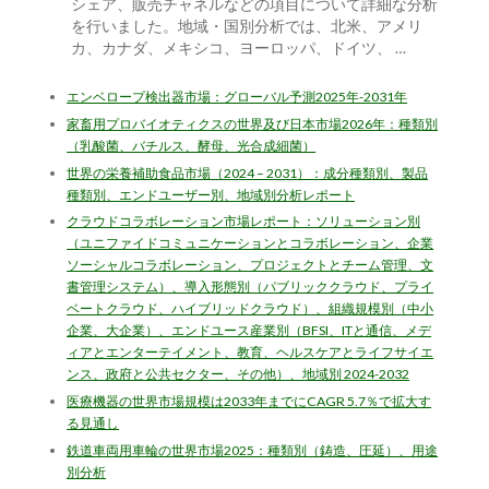
シェア、販売チャネルなどの項目について詳細な分析
を行いました。地域・国別分析では、北米、アメリ
カ、カナダ、メキシコ、ヨーロッパ、ドイツ、 …
エンベロープ検出器市場：グローバル予測2025年-2031年
家畜用プロバイオティクスの世界及び日本市場2026年：種類別
（乳酸菌、バチルス、酵母、光合成細菌）
世界の栄養補助食品市場（2024 – 2031）：成分種類別、製品
種類別、エンドユーザー別、地域別分析レポート
クラウドコラボレーション市場レポート：ソリューション別
（ユニファイドコミュニケーションとコラボレーション、企業
ソーシャルコラボレーション、プロジェクトとチーム管理、文
書管理システム）、導入形態別（パブリッククラウド、プライ
ベートクラウド、ハイブリッドクラウド）、組織規模別（中小
企業、大企業）、エンドユース産業別（BFSI、ITと通信、メデ
ィアとエンターテイメント、教育、ヘルスケアとライフサイエ
ンス、政府と公共セクター、その他）、地域別 2024-2032
医療機器の世界市場規模は2033年までにCAGR 5.7％で拡大す
る見通し
鉄道車両用車輪の世界市場2025：種類別（鋳造、圧延）、用途
別分析