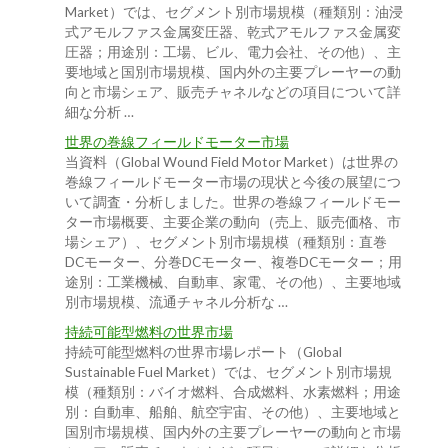
Market）では、セグメント別市場規模（種類別：油浸
式アモルファス金属変圧器、乾式アモルファス金属変
圧器；用途別：工場、ビル、電力会社、その他）、主
要地域と国別市場規模、国内外の主要プレーヤーの動
向と市場シェア、販売チャネルなどの項目について詳
細な分析 …
世界の巻線フィールドモーター市場
当資料（Global Wound Field Motor Market）は世界の
巻線フィールドモーター市場の現状と今後の展望につ
いて調査・分析しました。世界の巻線フィールドモー
ター市場概要、主要企業の動向（売上、販売価格、市
場シェア）、セグメント別市場規模（種類別：直巻
DCモーター、分巻DCモーター、複巻DCモーター；用
途別：工業機械、自動車、家電、その他）、主要地域
別市場規模、流通チャネル分析な …
持続可能型燃料の世界市場
持続可能型燃料の世界市場レポート（Global
Sustainable Fuel Market）では、セグメント別市場規
模（種類別：バイオ燃料、合成燃料、水素燃料；用途
別：自動車、船舶、航空宇宙、その他）、主要地域と
国別市場規模、国内外の主要プレーヤーの動向と市場