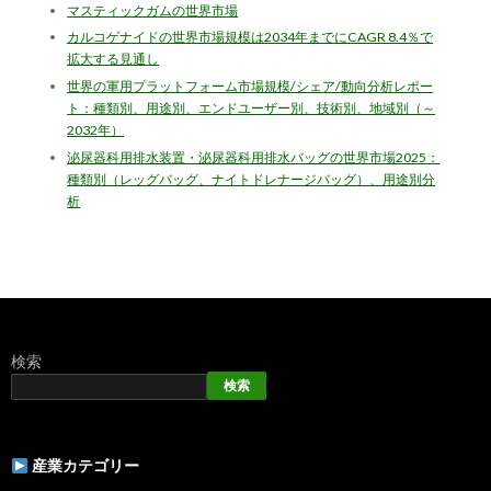
マスティックガムの世界市場
カルコゲナイドの世界市場規模は2034年までにCAGR 8.4％で
拡大する見通し
世界の軍用プラットフォーム市場規模/シェア/動向分析レポー
ト：種類別、用途別、エンドユーザー別、技術別、地域別（～
2032年）
泌尿器科用排水装置・泌尿器科用排水バッグの世界市場2025：
種類別（レッグバッグ、ナイトドレナージバッグ）、用途別分
析
検索
検索
産業カテゴリー