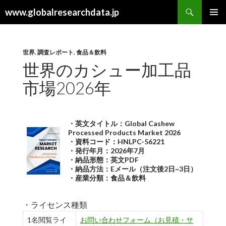
検
www.globalresearchdata.jp
索
コ
メインメ
ン
ニュー
テ
ン
世界
,
調査レポート
,
食品＆飲料
ツ
世界のカシュー加工品
へ
市場2026年
ス
キ
ッ
プ
・英文タイトル：Global Cashew
Processed Products Market 2026
・資料コード：HNLPC-56221
・発行年月：2026年7月
・納品形態：英文PDF
・納品方法：Eメール（注文後2日~3日）
・産業分類：食品＆飲料
・ライセンス種類
1名閲覧ライ
お問い合わせフォーム（お見積・サ