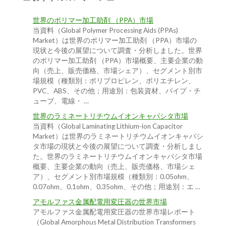
世界のポリマー加工助剤 （PPA）市場
当資料（Global Polymer Processing Aids (PPAs)
Market）は世界のポリマー加工助剤 （PPA）市場の
現状と今後の展望について調査・分析しました。世界
のポリマー加工助剤 （PPA）市場概要、主要企業の動
向（売上、販売価格、市場シェア）、セグメント別市
場規模（種類別：ポリプロピレン、ポリエチレン、
PVC、ABS、その他；用途別：包装資材、パイプ・チ
ューブ、電線・ …
世界のラミネートリチウムイオンキャパシタ市場
当資料（Global Laminating Lithium-ion Capacitor
Market）は世界のラミネートリチウムイオンキャパシ
タ市場の現状と今後の展望について調査・分析しまし
た。世界のラミネートリチウムイオンキャパシタ市場
概要、主要企業の動向（売上、販売価格、市場シェ
ア）、セグメント別市場規模（種類別：0.05ohm、
0.07ohm、0.1ohm、0.35ohm、その他；用途別：エ …
アモルファス金属配電用変圧器の世界市場
アモルファス金属配電用変圧器の世界市場レポート
（Global Amorphous Metal Distribution Transformers