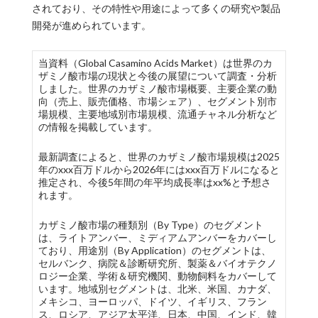
されており、その特性や用途によって多くの研究や製品
開発が進められています。
当資料（Global Casamino Acids Market）は世界のカ
ザミノ酸市場の現状と今後の展望について調査・分析
しました。世界のカザミノ酸市場概要、主要企業の動
向（売上、販売価格、市場シェア）、セグメント別市
場規模、主要地域別市場規模、流通チャネル分析など
の情報を掲載しています。
最新調査によると、世界のカザミノ酸市場規模は2025
年のxxx百万ドルから2026年にはxxx百万ドルになると
推定され、今後5年間の年平均成長率はxx%と予想さ
れます。
カザミノ酸市場の種類別（By Type）のセグメント
は、ライトアンバー、ミディアムアンバーをカバーし
ており、用途別（By Application）のセグメントは、
セルバンク、病院＆診断研究所、製薬＆バイオテクノ
ロジー企業、学術＆研究機関、動物飼料をカバーして
います。地域別セグメントは、北米、米国、カナダ、
メキシコ、ヨーロッパ、ドイツ、イギリス、フラン
ス、ロシア、アジア太平洋、日本、中国、インド、韓