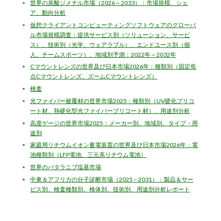
世界の炭酸ジメチル市場（2026～2033）：市場規模、シェ
ア、動向分析
仮想クライアントコンピューティングソフトウェアのグローバ
ル市場規模調査：提供サービス別（ソリューション、サービ
ス）、技術別（光学、ウェアラブル）、エンドユース別（個
人、チームスポーツ）、地域別予測：2022年～2032年
Cマウントレンズの世界及び日本市場2026年：種類別（固定焦
点Cマウントレンズ、ズームCマウントレンズ）
検査
光ファイバー被覆材の世界市場2025：種類別（UV硬化プリコ
ート材、熱硬化型光ファイバープリコート材）、用途別分析
高度ゲージの世界市場2025：メーカー別、地域別、タイプ・用
途別
家庭用リチウムイオン蓄電装置の世界及び日本市場2026年：電
池種類別（LFP電池、三元系リチウム電池）
世界のバタラニブ塩基市場
中東＆アフリカの分子診断市場（2025 – 2031）：製品＆サー
ビス別、検査種類別、検体別、技術別、用途別分析レポート