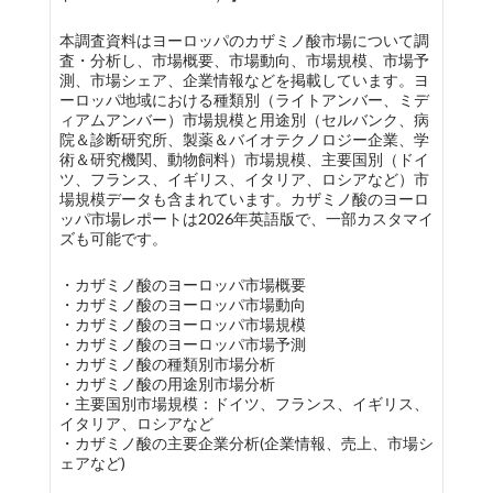
本調査資料はヨーロッパのカザミノ酸市場について調
査・分析し、市場概要、市場動向、市場規模、市場予
測、市場シェア、企業情報などを掲載しています。ヨ
ーロッパ地域における種類別（ライトアンバー、ミデ
ィアムアンバー）市場規模と用途別（セルバンク、病
院＆診断研究所、製薬＆バイオテクノロジー企業、学
術＆研究機関、動物飼料）市場規模、主要国別（ドイ
ツ、フランス、イギリス、イタリア、ロシアなど）市
場規模データも含まれています。カザミノ酸のヨーロ
ッパ市場レポートは2026年英語版で、一部カスタマイ
ズも可能です。
・カザミノ酸のヨーロッパ市場概要
・カザミノ酸のヨーロッパ市場動向
・カザミノ酸のヨーロッパ市場規模
・カザミノ酸のヨーロッパ市場予測
・カザミノ酸の種類別市場分析
・カザミノ酸の用途別市場分析
・主要国別市場規模：ドイツ、フランス、イギリス、
イタリア、ロシアなど
・カザミノ酸の主要企業分析(企業情報、売上、市場シ
ェアなど)