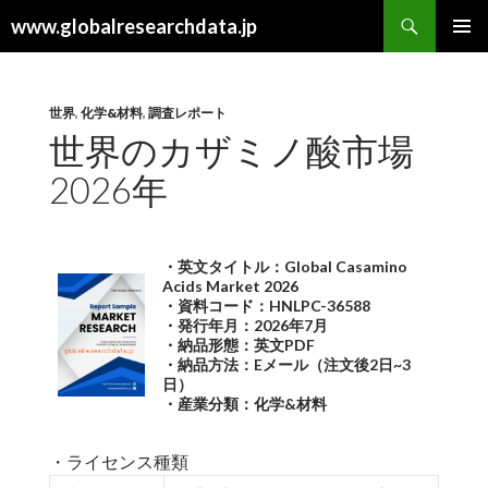
検
www.globalresearchdata.jp
索
コ
メインメ
ン
ニュー
テ
ン
世界
,
化学&材料
,
調査レポート
ツ
世界のカザミノ酸市場
へ
2026年
ス
キ
ッ
プ
・英文タイトル：Global Casamino
Acids Market 2026
・資料コード：HNLPC-36588
・発行年月：2026年7月
・納品形態：英文PDF
・納品方法：Eメール（注文後2日~3
日）
・産業分類：化学&材料
・ライセンス種類