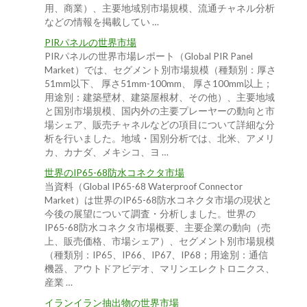
用、商業）、主要地域別市場規模、流通チャネル分析
などの情報を掲載してい …
PIRパネルの世界市場
PIRパネルの世界市場レポート（Global PIR Panel
Market）では、セグメント別市場規模（種類別：厚さ
51mm以下、 厚さ51mm-100mm、 厚さ100mm以上；
用途別：建築壁材、建築屋根材、その他）、主要地域
と国別市場規模、国内外の主要プレーヤーの動向と市
場シェア、販売チャネルなどの項目について詳細な分
析を行いました。地域・国別分析では、北米、アメリ
カ、カナダ、メキシコ、ヨ …
世界のIP65-68防水コネクタ市場
当資料（Global IP65-68 Waterproof Connector
Market）は世界のIP65-68防水コネクタ市場の現状と
今後の展望について調査・分析しました。世界の
IP65-68防水コネクタ市場概要、主要企業の動向（売
上、販売価格、市場シェア）、セグメント別市場規模
（種類別：IP65、IP66、IP67、IP68；用途別：通信
機器、アウトドアビデオ、マリンエレクトロニクス、
産業 …
イランイラン抽出物の世界市場