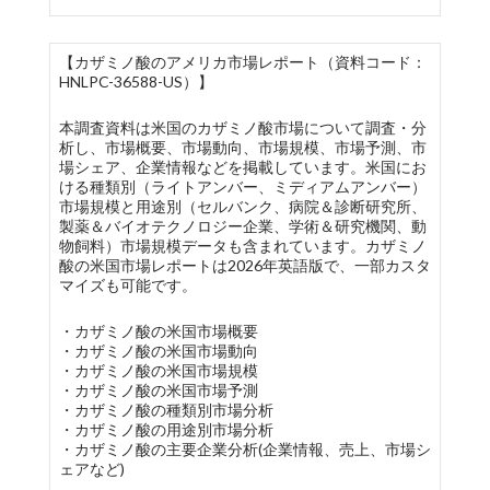
【カザミノ酸のアメリカ市場レポート（資料コード：
HNLPC-36588-US）】
本調査資料は米国のカザミノ酸市場について調査・分
析し、市場概要、市場動向、市場規模、市場予測、市
場シェア、企業情報などを掲載しています。米国にお
ける種類別（ライトアンバー、ミディアムアンバー）
市場規模と用途別（セルバンク、病院＆診断研究所、
製薬＆バイオテクノロジー企業、学術＆研究機関、動
物飼料）市場規模データも含まれています。カザミノ
酸の米国市場レポートは2026年英語版で、一部カスタ
マイズも可能です。
・カザミノ酸の米国市場概要
・カザミノ酸の米国市場動向
・カザミノ酸の米国市場規模
・カザミノ酸の米国市場予測
・カザミノ酸の種類別市場分析
・カザミノ酸の用途別市場分析
・カザミノ酸の主要企業分析(企業情報、売上、市場シ
ェアなど)