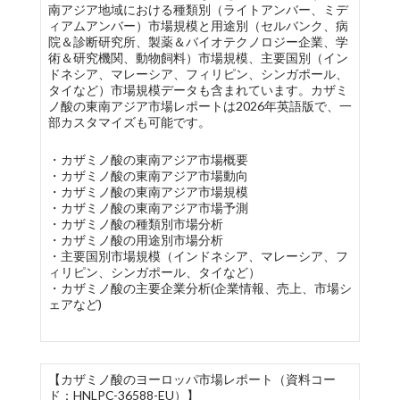
南アジア地域における種類別（ライトアンバー、ミデ
ィアムアンバー）市場規模と用途別（セルバンク、病
院＆診断研究所、製薬＆バイオテクノロジー企業、学
術＆研究機関、動物飼料）市場規模、主要国別（イン
ドネシア、マレーシア、フィリピン、シンガポール、
タイなど）市場規模データも含まれています。カザミ
ノ酸の東南アジア市場レポートは2026年英語版で、一
部カスタマイズも可能です。
・カザミノ酸の東南アジア市場概要
・カザミノ酸の東南アジア市場動向
・カザミノ酸の東南アジア市場規模
・カザミノ酸の東南アジア市場予測
・カザミノ酸の種類別市場分析
・カザミノ酸の用途別市場分析
・主要国別市場規模（インドネシア、マレーシア、フ
ィリピン、シンガポール、タイなど）
・カザミノ酸の主要企業分析(企業情報、売上、市場シ
ェアなど)
【カザミノ酸のヨーロッパ市場レポート（資料コー
ド：HNLPC-36588-EU）】