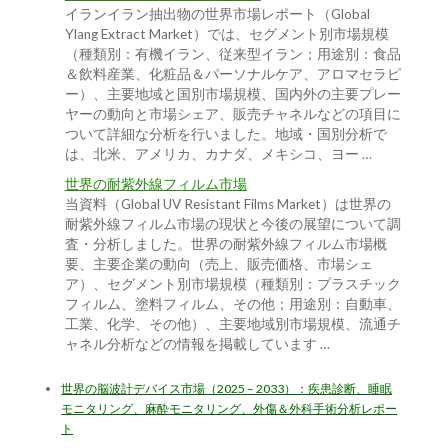
イランイラン抽出物の世界市場レポート（Global
Ylang Extract Market）では、セグメント別市場規模
（種類別：有機イラン、従来型イラン；用途別：食品
＆飲料産業、化粧品＆パーソナルケア、アロマセラピ
ー）、主要地域と国別市場規模、国内外の主要プレー
ヤーの動向と市場シェア、販売チャネルなどの項目に
ついて詳細な分析を行いました。地域・国別分析で
は、北米、アメリカ、カナダ、メキシコ、ヨー …
世界の耐紫外線フィルム市場
当資料（Global UV Resistant Films Market）は世界の
耐紫外線フィルム市場の現状と今後の展望について調
査・分析しました。世界の耐紫外線フィルム市場概
要、主要企業の動向（売上、販売価格、市場シェ
ア）、セグメント別市場規模（種類別：プラスチック
フィルム、塗料フィルム、その他；用途別：自動車、
工業、化学、その他）、主要地域別市場規模、流通チ
ャネル分析などの情報を掲載しています …
世界の脳波計デバイス市場（2025 – 2033）：疾患診断、睡眠
モニタリング、麻酔モニタリング、外傷＆外科手術分析レポー
ト