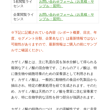
1名閲覧ライ
お問い合わせフォーム（お見積・サ
センス
ンプル・質問）
企業閲覧ライ
お問い合わせフォーム（お見積・サ
センス
ンプル・質問）
※下記に記載されている内容（レポート概要、目次、年
度、セグメント分類、企業名など）は最新情報ではない
可能性がありますので、最新情報はご購入の前にサンプ
ルでご確認ください。
カザミノ酸とは、主に乳蛋白質を加水分解して得られる
複雑なアミノ酸の混合物です。これらのアミノ酸は、特
に微生物や細胞培養のための栄養源として利用されま
す。カザミノ酸は、一般的に動物性の食品や乳製品から
抽出され、特定の酵素処理を経て生成されます。そのた
め、カザミノ酸は天然のアミノ酸を豊富に含む栄養素で
あり、特に生物学的な活性を持つ部分が強調されます。
カザミノ酸の特徴の一つは、その溶解性です。水に非常