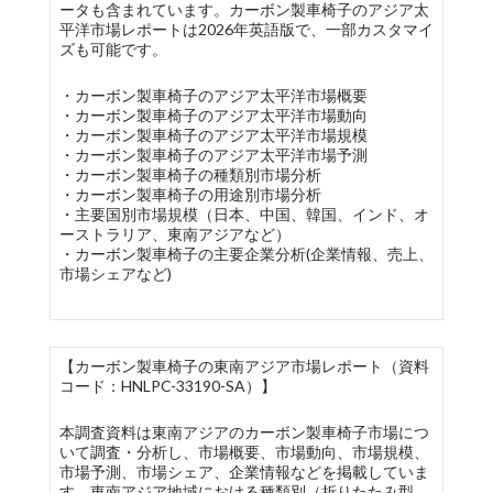
ータも含まれています。カーボン製車椅子のアジア太
平洋市場レポートは2026年英語版で、一部カスタマイ
ズも可能です。
・カーボン製車椅子のアジア太平洋市場概要
・カーボン製車椅子のアジア太平洋市場動向
・カーボン製車椅子のアジア太平洋市場規模
・カーボン製車椅子のアジア太平洋市場予測
・カーボン製車椅子の種類別市場分析
・カーボン製車椅子の用途別市場分析
・主要国別市場規模（日本、中国、韓国、インド、オ
ーストラリア、東南アジアなど）
・カーボン製車椅子の主要企業分析(企業情報、売上、
市場シェアなど)
【カーボン製車椅子の東南アジア市場レポート（資料
コード：HNLPC-33190-SA）】
本調査資料は東南アジアのカーボン製車椅子市場につ
いて調査・分析し、市場概要、市場動向、市場規模、
市場予測、市場シェア、企業情報などを掲載していま
す。東南アジア地域における種類別（折りたたみ型、