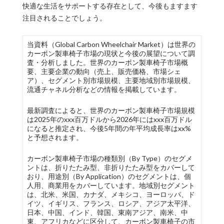
快適な生活をサポートする存在として、今後もますます
注目されることでしょう。
当資料（Global Carbon Wheelchair Market）は世界の
カーボン製車椅子市場の現状と今後の展望について調
査・分析しました。世界のカーボン製車椅子市場概
要、主要企業の動向（売上、販売価格、市場シェ
ア）、セグメント別市場規模、主要地域別市場規模、
流通チャネル分析などの情報を掲載しています。
最新調査によると、世界のカーボン製車椅子市場規模
は2025年のxxx百万ドルから2026年にはxxx百万ドル
になると推定され、今後5年間の年平均成長率はxx%
と予想されます。
カーボン製車椅子市場の種類別（By Type）のセグメ
ントは、折りたたみ型、非折りたたみ型をカバーして
おり、用途別（By Application）のセグメントは、個
人用、商業用をカバーしています。地域別セグメント
は、北米、米国、カナダ、メキシコ、ヨーロッパ、ド
イツ、イギリス、フランス、ロシア、アジア太平洋、
日本、中国、インド、韓国、東南アジア、南米、中
東、アフリカなどに区分して、カーボン製車椅子の市