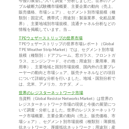
今後の展望について調査・分析しました。世界のアン
プル破断力試験機市場概要、主要企業の動向（売上、
販売価格、市場シェア）、セグメント別市場規模（種
類別：固定式、携帯式；用途別：製薬業界、化粧品業
界）、主要地域別市場規模、流通チャネル分析などの
情報を掲載しています。当 …
TPEウェザーストリップの世界市場
TPEウェザーストリップの世界市場レポート（Global
TPE Weather Strip Market）では、セグメント別市場
規模（種類別：ドアフレーム、窓ガラス、フロントガ
ラス、エンジンフード、その他；用途別：乗用車、商
用車）、主要地域と国別市場規模、国内外の主要プレ
ーヤーの動向と市場シェア、販売チャネルなどの項目
について詳細な分析を行いました。地域・国別分析で
は、北米、アメリカ、カナダ、メ …
世界のレジスターネットワーク市場
当資料（Global Resistor Networks Market）は世界の
レジスターネットワーク市場の現状と今後の展望につ
いて調査・分析しました。世界のレジスターネットワ
ーク市場概要、主要企業の動向（売上、販売価格、市
場シェア）、セグメント別市場規模（種類別：薄膜抵
抗ネットワーク、厚膜抵抗ネットワーク；用途別：産