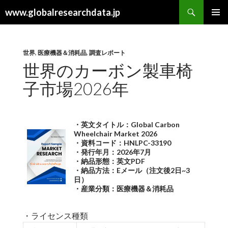
検
www.globalresearchdata.jp
索
コ
メインメ
ン
ニュー
テ
ン
世界
,
医療機器＆消耗品
,
調査レポート
ツ
世界のカーボン製車椅
へ
子市場2026年
ス
キ
ッ
プ
・英文タイトル：Global Carbon
Wheelchair Market 2026
・資料コード：HNLPC-33190
・発行年月：2026年7月
・納品形態：英文PDF
・納品方法：Eメール（注文後2日~3
日）
・産業分類：医療機器＆消耗品
・ライセンス種類