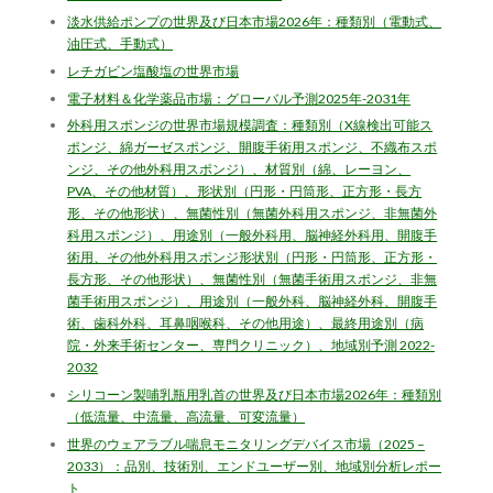
淡水供給ポンプの世界及び日本市場2026年：種類別（電動式、
油圧式、手動式）
レチガビン塩酸塩の世界市場
電子材料＆化学薬品市場：グローバル予測2025年-2031年
外科用スポンジの世界市場規模調査：種類別（X線検出可能ス
ポンジ、綿ガーゼスポンジ、開腹手術用スポンジ、不織布スポ
ンジ、その他外科用スポンジ）、材質別（綿、レーヨン、
PVA、その他材質）、形状別（円形・円筒形、正方形・長方
形、その他形状）、無菌性別（無菌外科用スポンジ、非無菌外
科用スポンジ）、用途別（一般外科用、脳神経外科用、開腹手
術用、その他外科用スポンジ形状別（円形・円筒形、正方形・
長方形、その他形状）、無菌性別（無菌手術用スポンジ、非無
菌手術用スポンジ）、用途別（一般外科、脳神経外科、開腹手
術、歯科外科、耳鼻咽喉科、その他用途）、最終用途別（病
院・外来手術センター、専門クリニック）、地域別予測 2022-
2032
シリコーン製哺乳瓶用乳首の世界及び日本市場2026年：種類別
（低流量、中流量、高流量、可変流量）
世界のウェアラブル喘息モニタリングデバイス市場（2025 –
2033）：品別、技術別、エンドユーザー別、地域別分析レポー
ト