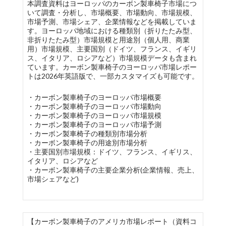
本調査資料はヨーロッパのカーボン製車椅子市場につ
いて調査・分析し、市場概要、市場動向、市場規模、
市場予測、市場シェア、企業情報などを掲載していま
す。ヨーロッパ地域における種類別（折りたたみ型、
非折りたたみ型）市場規模と用途別（個人用、商業
用）市場規模、主要国別（ドイツ、フランス、イギリ
ス、イタリア、ロシアなど）市場規模データも含まれ
ています。カーボン製車椅子のヨーロッパ市場レポー
トは2026年英語版で、一部カスタマイズも可能です。
・カーボン製車椅子のヨーロッパ市場概要
・カーボン製車椅子のヨーロッパ市場動向
・カーボン製車椅子のヨーロッパ市場規模
・カーボン製車椅子のヨーロッパ市場予測
・カーボン製車椅子の種類別市場分析
・カーボン製車椅子の用途別市場分析
・主要国別市場規模：ドイツ、フランス、イギリス、
イタリア、ロシアなど
・カーボン製車椅子の主要企業分析(企業情報、売上、
市場シェアなど)
【カーボン製車椅子のアメリカ市場レポート（資料コ