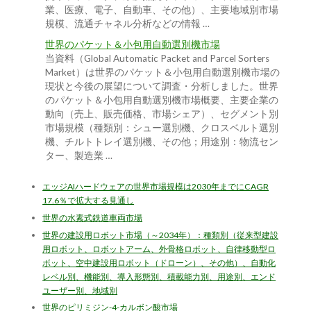
業、医療、電子、自動車、その他）、主要地域別市場
規模、流通チャネル分析などの情報 …
世界のパケット＆小包用自動選別機市場
当資料（Global Automatic Packet and Parcel Sorters
Market）は世界のパケット＆小包用自動選別機市場の
現状と今後の展望について調査・分析しました。世界
のパケット＆小包用自動選別機市場概要、主要企業の
動向（売上、販売価格、市場シェア）、セグメント別
市場規模（種類別：シュー選別機、クロスベルト選別
機、チルトトレイ選別機、その他；用途別：物流セン
ター、製造業 …
エッジAIハードウェアの世界市場規模は2030年までにCAGR
17.6％で拡大する見通し
世界の水素式鉄道車両市場
世界の建設用ロボット市場（～2034年）：種類別（従来型建設
用ロボット、ロボットアーム、外骨格ロボット、自律移動型ロ
ボット、空中建設用ロボット（ドローン）、その他）、自動化
レベル別、機能別、導入形態別、積載能力別、用途別、エンド
ユーザー別、地域別
世界のピリミジン-4-カルボン酸市場