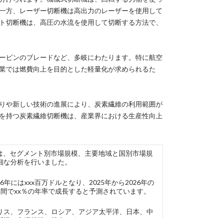
一方、レーザー切断機は高出力のレーザーを使用して
ト切断機は、高圧の水流を使用して切断する方法で、
ービンのブレードなど、多岐にわたります。特に航空
業では燃費向上を目的とした軽量化が求められるた
りや新しい技術の進展により、炭素繊維の利用範囲が
を持つ炭素繊維切断機は、産業界における生産性向上
Market）では、セグメント別市場規模、主要地域と国別市場規
細な分析を行いました。
年にはxxx百万ドルとなり、2025年から2026年の
間でxx％の年率で成長すると予測されています。
リス、フランス、ロシア、アジア太平洋、日本、中