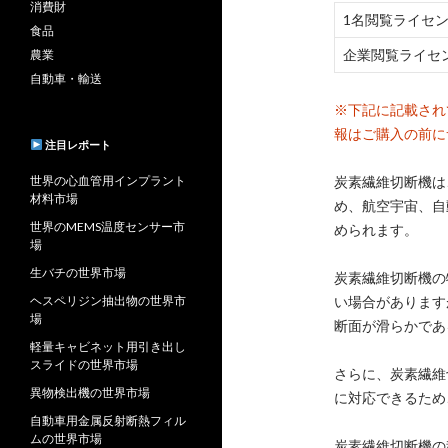
消費財
1名閲覧ライセ
食品
企業閲覧ライセ
農業
自動車・輸送
※下記に記載され
報はご購入の前に
注目レポート
世界の心血管用インプラント
炭素繊維切断機は
材料市場
め、航空宇宙、自
世界のMEMS温度センサー市
められます。
場
生バチの世界市場
炭素繊維切断機の
ヘスペリジン抽出物の世界市
い場合があります
場
断面が滑らかであ
軽量キャビネット用引き出し
スライドの世界市場
さらに、炭素繊維
異物検出機の世界市場
に対応できるため
自動車用金属反射断熱フィル
ムの世界市場
炭素繊維切断機の