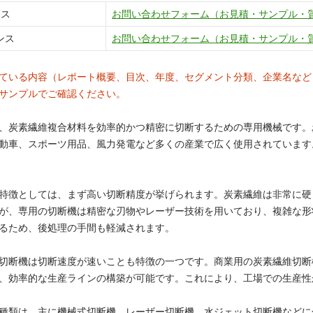
ンス
お問い合わせフォーム（お見積・サンプル・
ンス
お問い合わせフォーム（お見積・サンプル・
ている内容（レポート概要、目次、年度、セグメント分類、企業名など
サンプルでご確認ください。
、炭素繊維複合材料を効率的かつ精密に切断するための専用機械です。
動車、スポーツ用品、風力発電など多くの産業で広く使用されています
特徴としては、まず高い切断精度が挙げられます。炭素繊維は非常に硬
が、専用の切断機は精密な刃物やレーザー技術を用いており、複雑な形
るため、後処理の手間も軽減されます。
切断機は切断速度が速いことも特徴の一つです。商業用の炭素繊維切断
、効率的な生産ラインの構築が可能です。これにより、工場での生産性
種類は、主に機械式切断機、レーザー切断機、水ジェット切断機などに