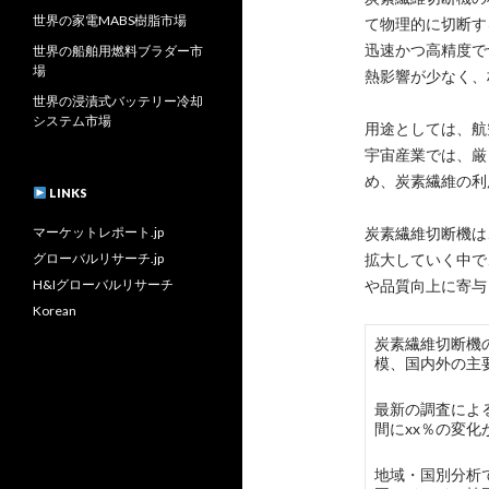
世界の家電MABS樹脂市場
て物理的に切断す
迅速かつ高精度で
世界の船舶用燃料ブラダー市
場
熱影響が少なく、
世界の浸漬式バッテリー冷却
システム市場
用途としては、航
宇宙産業では、厳
め、炭素繊維の利
LINKS
マーケットレポート.jp
炭素繊維切断機は
グローバルリサーチ.jp
拡大していく中で
H&Iグローバルリサーチ
や品質向上に寄与
Korean
炭素繊維切断機の世界
模、国内外の主
最新の調査による
間にxx％の変
地域・国別分析