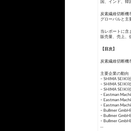
国、インド、韓
炭素繊維切断機
グローバルと主要
当レポートに含まれる
販売量、売上、
【目次】
炭素繊維切断機市場の概要
主要企業の動向
– SHIMA SE
– SHIMA S
– SHIMA SEI
– Eastman M
– Eastman 
– Eastman Ma
– Bullmer 
– Bullmer
– Bullmer G
…