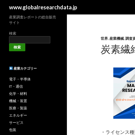
検
www.globalresearchdata.jp
索
産業調査レポートの総合販売
サイト
検索
世界
,
産業機械
,
調査
炭素繊
検索
産業カテゴリー
電子・半導体
IT・通信
化学・材料
機械・装置
医療・製薬
エネルギー
サービス
包装
・ライセンス種