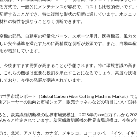
る方式で、一般的にメンテナンスが容易で、コストも比較的低いです。
切断することができ、特に複雑な形状の切断に適しています。水ジェッ
材料の特性を損なうことなく切断できます。
空機の部品、自動車の軽量化パーツ、スポーツ用具、医療機器、風力タ
しい安全基準を満たすために高精度な切断が必須です。また、自動車産
用が増加しています。
、今後ますます需要が高まることが予想されます。特に環境意識の高ま
、これらの機械は重要な役割を果たすことになるでしょう。高度な技術
しており、今後の発展が期待されています。
市場レポート（Global Carbon Fiber Cutting Machine 
要プレーヤーの動向と市場シェア、販売チャネルなどの項目について詳
と、炭素繊維切断機の世界市場規模は、2025年のxxx百万ドルから2026
化があると推定されています。炭素繊維切断機の世界市場規模は、今後5年
では、北米、アメリカ、カナダ、メキシコ、ヨーロッパ、ドイツ、イギ