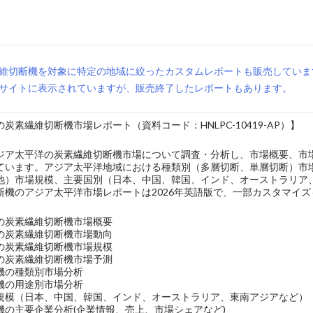
維切断機を対象に特定の地域に絞ったカスタムレポートも販売していま
サイトに表示されていますが、販売終了したレポートもあります。
炭素繊維切断機市場レポート（資料コード：HNLPC-10419-AP）】
ジア太平洋の炭素繊維切断機市場について調査・分析し、市場概要、市
ています。アジア太平洋地域における種類別（多層切断、単層切断）市
他）市場規模、主要国別（日本、中国、韓国、インド、オーストラリア
断機のアジア太平洋市場レポートは2026年英語版で、一部カスタマイ
の炭素繊維切断機市場概要
の炭素繊維切断機市場動向
の炭素繊維切断機市場規模
の炭素繊維切断機市場予測
機の種類別市場分析
機の用途別市場分析
規模（日本、中国、韓国、インド、オーストラリア、東南アジアなど）
機の主要企業分析(企業情報、売上、市場シェアなど)