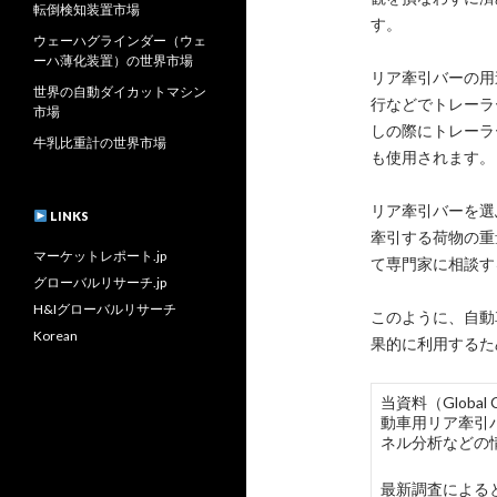
転倒検知装置市場
す。
ウェーハグラインダー（ウェ
ーハ薄化装置）の世界市場
リア牽引バーの用
世界の自動ダイカットマシン
行などでトレーラ
市場
しの際にトレーラ
牛乳比重計の世界市場
も使用されます。
リア牽引バーを選
LINKS
牽引する荷物の重
マーケットレポート.jp
て専門家に相談す
グローバルリサーチ.jp
H&Iグローバルリサーチ
このように、自動
Korean
果的に利用するた
当資料（Globa
動車用リア牽引
ネル分析などの
最新調査によると