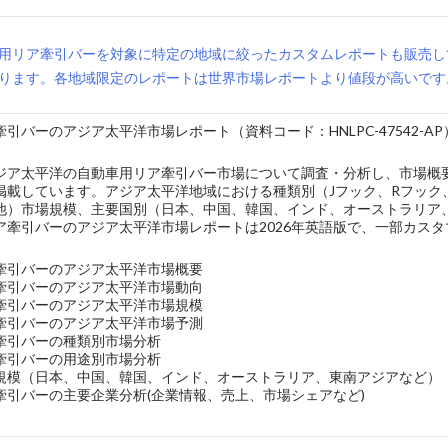
用リア牽引バーを対象に特定の地域に絞ったカスタムレポートも販売し
ります。各地域限定のレポートは世界市場レポートより値段が高いです
引バーのアジア太平洋市場レポート（資料コード：HNLPC-47542-AP
ジア太平洋の自動車用リア牽引バー市場について調査・分析し、市場概
掲載しています。アジア太平洋地域における種類別（Jフック、Rフック
他）市場規模、主要国別（日本、中国、韓国、インド、オーストラリア
ア牽引バーのアジア太平洋市場レポートは2026年英語版で、一部カス
牽引バーのアジア太平洋市場概要
牽引バーのアジア太平洋市場動向
牽引バーのアジア太平洋市場規模
牽引バーのアジア太平洋市場予測
牽引バーの種類別市場分析
牽引バーの用途別市場分析
規模（日本、中国、韓国、インド、オーストラリア、東南アジアなど）
牽引バーの主要企業分析(企業情報、売上、市場シェアなど)