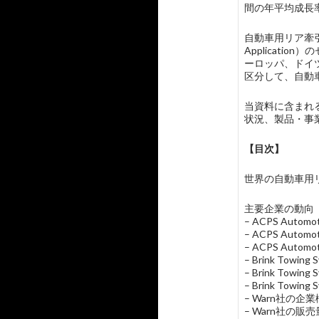
間の年平均成長
自動車用リア牽引
Applicat
ーロッパ、ドイ
区分して、自動
当資料に含まれる主要
状況、製品・事
【目次】
世界の自動車用リア牽引
主要企業の動向
– ACPS Aut
– ACPS Au
– ACPS Auto
– Brink Towi
– Brink Tow
– Brink Towin
– Warn社の
– Warn社の