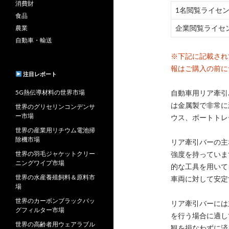
消費財
1名閲覧ライセ
食品
企業閲覧ライセ
農業
自動車・輸送
※下記に記載され
報はご購入の前に
注目レポート
5G熱伝導材料の世界市場
自動車用リア牽引
は金属製で非常に
世界のグリセリンコンデンサ
ー市場
ウス、ボートトレ
世界の産業用リチウム電池掃
除機市場
リア牽引バーの主
世界の羽毛ジャケットクリー
強度を持っていま
ニングワイプ市場
的な工具を用いて
世界の水産養殖飼料＆原料市
車両に対して安定
場
世界のカーボンブラックバッ
リア牽引バーには
グフィルター市場
を行う場合に適し
世界の高齢者用ウェアラブル
観を損なわずに済