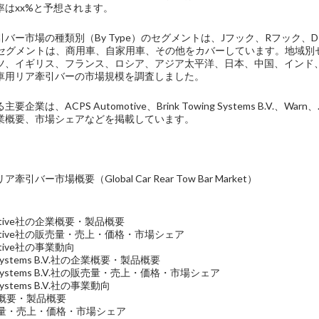
率はxx%と予想されます。
バー市場の種類別（By Type）のセグメントは、Jフック、Rフック、
ion）のセグメントは、商用車、自家用車、その他をカバーしています。地
ツ、イギリス、フランス、ロシア、アジア太平洋、日本、中国、インド
車用リア牽引バーの市場規模を調査しました。
企業は、ACPS Automotive、Brink Towing Systems B.
業概要、市場シェアなどを掲載しています。
バー市場概要（Global Car Rear Tow Bar Market）
omotive社の企業概要・製品概要
tomotive社の販売量・売上・価格・市場シェア
motive社の事業動向
ng Systems B.V.社の企業概要・製品概要
ing Systems B.V.社の販売量・売上・価格・市場シェア
g Systems B.V.社の事業動向
企業概要・製品概要
販売量・売上・価格・市場シェア