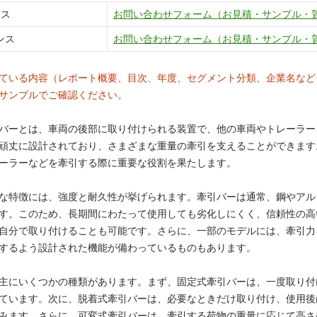
ンス
お問い合わせフォーム（お見積・サンプル・
ンス
お問い合わせフォーム（お見積・サンプル・
ている内容（レポート概要、目次、年度、セグメント分類、企業名など
サンプルでご確認ください。
バーとは、車両の後部に取り付けられる装置で、他の車両やトレーラー
頑丈に設計されており、さまざまな重量の牽引を支えることができます
ーラーなどを牽引する際に重要な役割を果たします。
な特徴には、強度と耐久性が挙げられます。牽引バーは通常、鋼やアル
す。このため、長期間にわたって使用しても劣化しにくく、信頼性の高
自分で取り付けることも可能です。さらに、一部のモデルには、牽引力
するよう設計された機能が備わっているものもあります。
主にいくつかの種類があります。まず、固定式牽引バーは、一度取り付
ています。次に、脱着式牽引バーは、必要なときだけ取り付け、使用後
みます。さらに、可変式牽引バーは、牽引する荷物の重量に応じて高さ