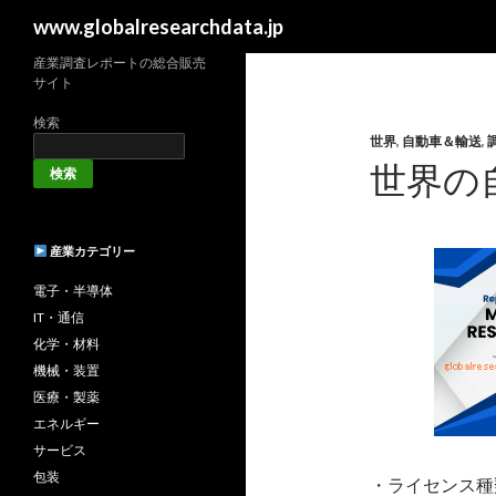
検
www.globalresearchdata.jp
索
産業調査レポートの総合販売
サイト
検索
世界
,
自動車＆輸送
,
世界の
検索
産業カテゴリー
電子・半導体
IT・通信
化学・材料
機械・装置
医療・製薬
エネルギー
サービス
包装
・ライセンス種