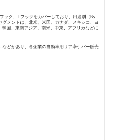
Dフック、Tフックをカバーしており、用途別（By
域別セグメントは、北米、米国、カナダ、メキシコ、ヨ
、韓国、東南アジア、南米、中東、アフリカなどに
V.、Warn、…などがあり、各企業の自動車用リア牽引バー販売