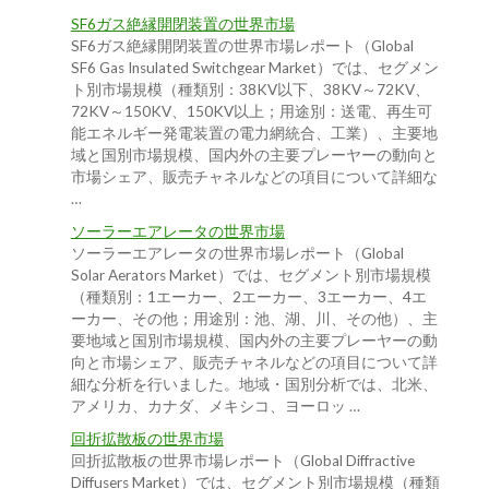
SF6ガス絶縁開閉装置の世界市場
SF6ガス絶縁開閉装置の世界市場レポート（Global
SF6 Gas Insulated Switchgear Market）では、セグメン
ト別市場規模（種類別：38KV以下、38KV～72KV、
72KV～150KV、150KV以上；用途別：送電、再生可
能エネルギー発電装置の電力網統合、工業）、主要地
域と国別市場規模、国内外の主要プレーヤーの動向と
市場シェア、販売チャネルなどの項目について詳細な
…
ソーラーエアレータの世界市場
ソーラーエアレータの世界市場レポート（Global
Solar Aerators Market）では、セグメント別市場規模
（種類別：1エーカー、2エーカー、3エーカー、4エ
ーカー、その他；用途別：池、湖、川、その他）、主
要地域と国別市場規模、国内外の主要プレーヤーの動
向と市場シェア、販売チャネルなどの項目について詳
細な分析を行いました。地域・国別分析では、北米、
アメリカ、カナダ、メキシコ、ヨーロッ …
回折拡散板の世界市場
回折拡散板の世界市場レポート（Global Diffractive
Diffusers Market）では、セグメント別市場規模（種類