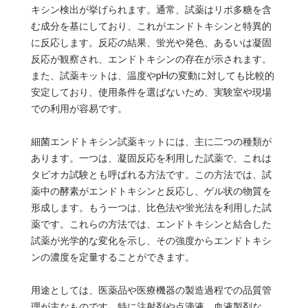
キシン検出が挙げられます。通常、試薬はリポ多糖を含
む成分を基にしており、これがエンドトキシンと特異的
に反応します。反応の結果、蛍光や発色、あるいは凝固
反応が観察され、エンドトキシンの存在が示されます。
また、試薬キットは、温度やpHの変動に対しても比較的
安定しており、使用条件を選ばないため、実験室や現場
での利用が容易です。
細菌エンドトキシン試薬キットには、主に二つの種類が
あります。一つは、凝固反応を利用した試薬で、これは
タピオカ試験とも呼ばれる方法です。この方法では、試
薬中の酵素がエンドトキシンと反応し、ゲル状の物質を
形成します。もう一つは、比色法や蛍光法を利用した試
薬です。これらの方法では、エンドトキシンと結合した
試薬が光学的な変化を示し、その強度からエンドトキシ
ンの濃度を定量することができます。
用途としては、医薬品や医療機器の製造過程での品質管
理が主なものです。特に注射剤や点滴液、血液製剤な