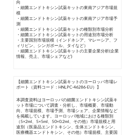
向
・細菌エンドトキシン試薬キットの東南アジア市場規
模
・細菌エンドトキシン試薬キットの東南アジア市場予
測
・細菌エンドトキシン試薬キットの種類別市場分析
・細菌エンドトキシン試薬キットの用途別市場分析
・主要国別市場規模（インドネシア、マレーシア、フ
ィリピン、シンガポール、タイなど）
・細菌エンドトキシン試薬キットの主要企業分析(企業
情報、売上、市場シェアなど)
【細菌エンドトキシン試薬キットのヨーロッパ市場レ
ポート（資料コード：HNLPC-46286-EU）】
本調査資料はヨーロッパの細菌エンドトキシン試薬キ
ット市場について調査・分析し、市場概要、市場動
向、市場規模、市場予測、市場シェア、企業情報など
を掲載しています。ヨーロッパ地域における種類別
（5×2ml、5×5ml、50×0.2ml、その他）市場規模と用
途別（医薬品エンドトキシン、生体エンドトキシン、
医療機器エンドトキシン、その他）市場規模、主要国