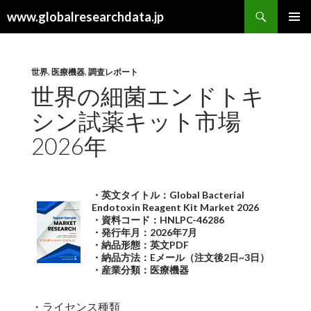
検
www.globalresearchdata.jp
索
コ
メインメ
ン
ニュー
テ
ン
世界
,
医療機器
,
調査レポート
ツ
世界の細菌エンドトキ
へ
シン試薬キット市場
ス
キ
2026年
ッ
プ
・英文タイトル：Global Bacterial
Endotoxin Reagent Kit Market 2026
・資料コード：HNLPC-46286
・発行年月：2026年7月
・納品形態：英文PDF
・納品方法：Eメール（注文後2日~3日）
・産業分類：医療機器
・ライセンス種類