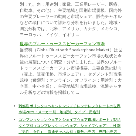
別：丸、角；用途別：家電、工業用レーザー、医療、
自動車、その他）、主要地域と国別市場規模、国内外
の主要プレーヤーの動向と市場シェア、販売チャネル
などの項目について詳細な分析を行いました。地域・
国別分析では、北米、アメリカ、カナダ、メキシコ、
ヨーロッパ、ドイツ、イギリ …
世界のブルートゥーススピーカーフォン市場
当資料（Global Bluetooth Speakerphone Market）は世
界のブルートゥーススピーカーフォン市場の現状と今
後の展望について調査・分析しました。世界のブルー
トゥーススピーカーフォン市場概要、主要企業の動向
（売上、販売価格、市場シェア）、セグメント別市場
規模（種類別：オンライン、オフライン；用途別：大
企業、中小企業）、主要地域別市場規模、流通チャネ
ル分析などの情報を掲載して …
難燃性ポリシクロヘキシレンジメチレンテレフタレートの世界
市場2025：メーカー別、地域別、タイプ・用途別
コンプレッションウェアとシェイプウェア市場レポート：製品
タイプ別（コンプレッションウェア、シェイプウェア）、性別
（男性、女性）、流通チャネル別（複数小売店、専門小売店、