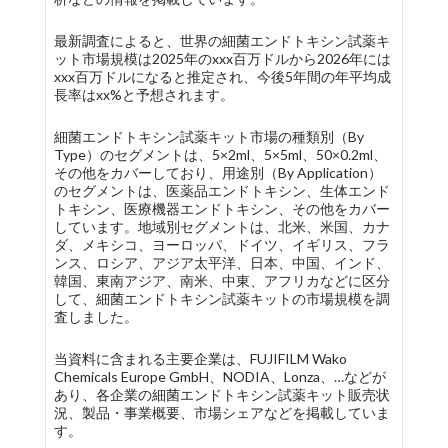
最新調査によると、世界の細菌エンドトキシン試薬キ
ット市場規模は2025年のxxx百万ドルから2026年には
xxx百万ドルになると推定され、今後5年間の年平均成
長率はxx%と予想されます。
細菌エンドトキシン試薬キット市場の種類別（By
Type）のセグメントは、5×2ml、5×5ml、50×0.2ml、
その他をカバーしており、用途別（By Application）
のセグメントは、医薬品エンドトキシン、生体エンド
トキシン、医療機器エンドトキシン、その他をカバー
しています。地域別セグメントは、北米、米国、カナ
ダ、メキシコ、ヨーロッパ、ドイツ、イギリス、フラ
ンス、ロシア、アジア太平洋、日本、中国、インド、
韓国、東南アジア、南米、中東、アフリカなどに区分
して、細菌エンドトキシン試薬キットの市場規模を調
査しました。
当資料に含まれる主要企業は、FUJIFILM Wako
Chemicals Europe GmbH、NODIA、Lonza、…などが
あり、各企業の細菌エンドトキシン試薬キット販売状
況、製品・事業概要、市場シェアなどを掲載していま
す。