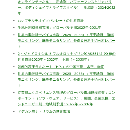
オンラインチャネル）、用途別（パフォーマンスとリカバリ
ー、ボディシェイプとライフスタイル）、地域別（2024-2032
年
sec-ブチルチオイソバレレートの世界市場
生地分割成形機市場：グローバル予測2025年-2031年
世界の脳波計デバイス市場（2025 – 2033）：疾患診断、睡眠
モニタリング、麻酔モニタリング、外傷＆外科手術分析レポー
ト
2,4-ジヒドロキシル-6-フルオロキナゾリン(CAS 88145-90-8)の
世界市場2020年～2025年、予測（～2030年）
装飾的高圧ラミネート（HPL）の中国市場：水平、垂直
世界の脳波計デバイス市場（2025 – 2033）：疾患診断、睡眠
モニタリング、麻酔モニタリング、外傷＆外科手術分析レポー
ト
従業員エクスペリエンス管理のグローバル市場規模調査：コン
ポーネント（ソフトウェア、サービス）、展開、企業規模、エ
ンドユーザー別、地域別予測：2022年～2032年
ドデカン酸ナトリウムの世界市場