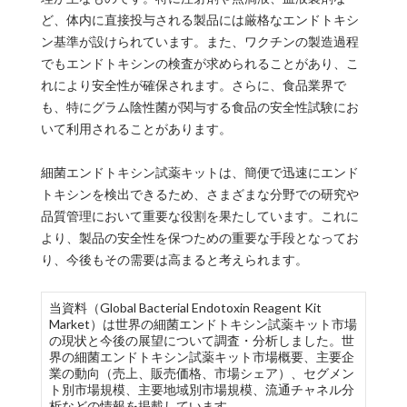
ど、体内に直接投与される製品には厳格なエンドトキシ
ン基準が設けられています。また、ワクチンの製造過程
でもエンドトキシンの検査が求められることがあり、こ
れにより安全性が確保されます。さらに、食品業界で
も、特にグラム陰性菌が関与する食品の安全性試験にお
いて利用されることがあります。
細菌エンドトキシン試薬キットは、簡便で迅速にエンド
トキシンを検出できるため、さまざまな分野での研究や
品質管理において重要な役割を果たしています。これに
より、製品の安全性を保つための重要な手段となってお
り、今後もその需要は高まると考えられます。
当資料（Global Bacterial Endotoxin Reagent Kit
Market）は世界の細菌エンドトキシン試薬キット市場
の現状と今後の展望について調査・分析しました。世
界の細菌エンドトキシン試薬キット市場概要、主要企
業の動向（売上、販売価格、市場シェア）、セグメン
ト別市場規模、主要地域別市場規模、流通チャネル分
析などの情報を掲載しています。