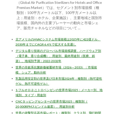
（Global Air Purification Sterilizers for Hotels and Office
Premises Market）では、セグメント別市場規模（種
類別：100平方メートル以下、100平方メートル以
上；用途別：ホテル、企業施設）、主要地域と国別市
場規模、国内外の主要プレーヤーの動向と市場シェ
ア、販売チャネルなどの項目について …
北アメリカのHVACシステム市場規模は2025年に422億ドル、
2030年までにCAGR 6.4％で拡大する見通し
デジタル香り技術のグローバル市場規模調査、ハードウェア別
（電子鼻、香り合成機）、用途別、最終用途別（医療、娯
楽）、地域別予測：2022-2032年
世界の非銀系抗菌創傷被覆材市場（2026～2033）：市場規
模、シェア、動向分析
乳製品用安定剤の世界及び日本市場2026年：種類別（熱可逆性
ゲル、熱不可逆性ゲル）
1-フルオロ-2-ニトロベンゼンの世界市場2025：メーカー別、地
域別、タイプ・用途別
CNCタッピングセンターの世界市場2025：種類別（
20,000RPMスピンドル速度）、用途別分析
世界の遊撃型兵器市場レポート：種類別、クラス別、飛行時間