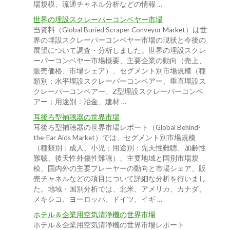
場規模、流通チャネル分析などの情報 …
世界の埋設スクレーパーコンベヤー市場
当資料（Global Buried Scraper Conveyor Market）は世
界の埋設スクレーパーコンベヤー市場の現状と今後の
展望について調査・分析しました。世界の埋設スクレ
ーパーコンベヤー市場概要、主要企業の動向（売上、
販売価格、市場シェア）、セグメント別市場規模（種
類別：水平埋設スクレーパーコンベアー、垂直埋設ス
クレーパーコンベアー、Z型埋設スクレーパーコンベ
アー；用途別：冶金、建材 …
耳後ろ型補聴器の世界市場
耳後ろ型補聴器の世界市場レポート（Global Behind-
the-Ear Aids Market）では、セグメント別市場規模
（種類別：成人、小児；用途別：先天性難聴、加齢性
難聴、後天性外傷性難聴）、主要地域と国別市場規
模、国内外の主要プレーヤーの動向と市場シェア、販
売チャネルなどの項目について詳細な分析を行いまし
た。地域・国別分析では、北米、アメリカ、カナダ、
メキシコ、ヨーロッパ、ドイツ、イギ …
ホテル＆企業用空気清浄機の世界市場
ホテル＆企業用空気清浄機の世界市場レポート