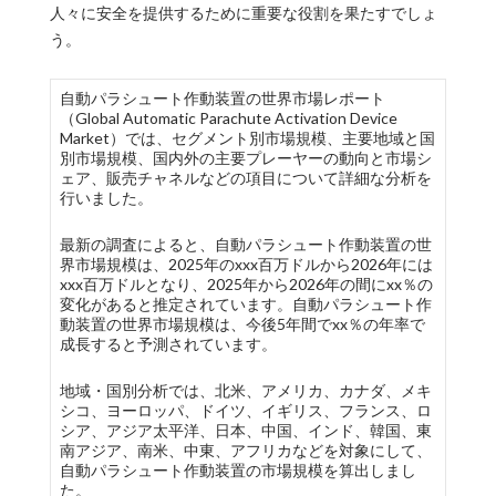
人々に安全を提供するために重要な役割を果たすでしょ
う。
自動パラシュート作動装置の世界市場レポート
（Global Automatic Parachute Activation Device
Market）では、セグメント別市場規模、主要地域と国
別市場規模、国内外の主要プレーヤーの動向と市場シ
ェア、販売チャネルなどの項目について詳細な分析を
行いました。
最新の調査によると、自動パラシュート作動装置の世
界市場規模は、2025年のxxx百万ドルから2026年には
xxx百万ドルとなり、2025年から2026年の間にxx％の
変化があると推定されています。自動パラシュート作
動装置の世界市場規模は、今後5年間でxx％の年率で
成長すると予測されています。
地域・国別分析では、北米、アメリカ、カナダ、メキ
シコ、ヨーロッパ、ドイツ、イギリス、フランス、ロ
シア、アジア太平洋、日本、中国、インド、韓国、東
南アジア、南米、中東、アフリカなどを対象にして、
自動パラシュート作動装置の市場規模を算出しまし
た。