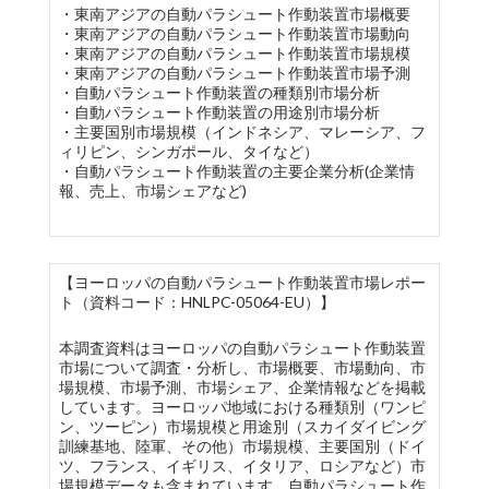
・東南アジアの自動パラシュート作動装置市場概要
・東南アジアの自動パラシュート作動装置市場動向
・東南アジアの自動パラシュート作動装置市場規模
・東南アジアの自動パラシュート作動装置市場予測
・自動パラシュート作動装置の種類別市場分析
・自動パラシュート作動装置の用途別市場分析
・主要国別市場規模（インドネシア、マレーシア、フ
ィリピン、シンガポール、タイなど）
・自動パラシュート作動装置の主要企業分析(企業情
報、売上、市場シェアなど)
【ヨーロッパの自動パラシュート作動装置市場レポー
ト（資料コード：HNLPC-05064-EU）】
本調査資料はヨーロッパの自動パラシュート作動装置
市場について調査・分析し、市場概要、市場動向、市
場規模、市場予測、市場シェア、企業情報などを掲載
しています。ヨーロッパ地域における種類別（ワンピ
ン、ツーピン）市場規模と用途別（スカイダイビング
訓練基地、陸軍、その他）市場規模、主要国別（ドイ
ツ、フランス、イギリス、イタリア、ロシアなど）市
場規模データも含まれています。自動パラシュート作