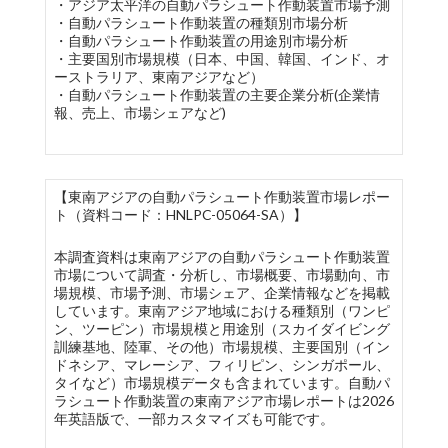
・アジア太平洋の自動パラシュート作動装置市場予測
・自動パラシュート作動装置の種類別市場分析
・自動パラシュート作動装置の用途別市場分析
・主要国別市場規模（日本、中国、韓国、インド、オ
ーストラリア、東南アジアなど）
・自動パラシュート作動装置の主要企業分析(企業情
報、売上、市場シェアなど)
【東南アジアの自動パラシュート作動装置市場レポー
ト（資料コード：HNLPC-05064-SA）】
本調査資料は東南アジアの自動パラシュート作動装置
市場について調査・分析し、市場概要、市場動向、市
場規模、市場予測、市場シェア、企業情報などを掲載
しています。東南アジア地域における種類別（ワンピ
ン、ツーピン）市場規模と用途別（スカイダイビング
訓練基地、陸軍、その他）市場規模、主要国別（イン
ドネシア、マレーシア、フィリピン、シンガポール、
タイなど）市場規模データも含まれています。自動パ
ラシュート作動装置の東南アジア市場レポートは2026
年英語版で、一部カスタマイズも可能です。