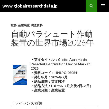
検
www.globalresearchdata.jp
索
コ
メインメ
ン
ニュー
テ
ン
世界
,
産業装置
,
調査資料
ツ
自動パラシュート作動
へ
装置の世界市場2026年
ス
キ
ッ
プ
・英文タイトル：Global Automatic
Parachute Activation Device Market
2026
・資料コード：HNLPC-05064
・発行年月：2026年7月
・納品形態：英文PDF
・納品方法：Eメール（注文後2日~3日）
・産業分類：産業装置
・ライセンス種類