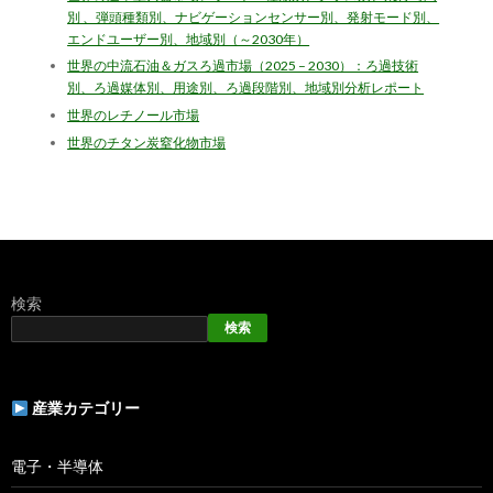
別 、弾頭種類別、ナビゲーションセンサー別、発射モード別、
エンドユーザー別、地域別（～2030年）
世界の中流石油＆ガスろ過市場（2025 – 2030）：ろ過技術
別、ろ過媒体別、用途別、ろ過段階別、地域別分析レポート
世界のレチノール市場
世界のチタン炭窒化物市場
検索
検索
産業カテゴリー
電子・半導体