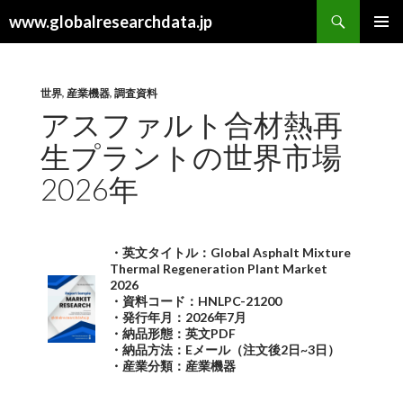
検
www.globalresearchdata.jp
索
コ
メインメ
ン
ニュー
テ
ン
世界
,
産業機器
,
調査資料
ツ
アスファルト合材熱再
へ
生プラントの世界市場
ス
キ
2026年
ッ
プ
・英文タイトル：Global Asphalt Mixture
Thermal Regeneration Plant Market
2026
・資料コード：HNLPC-21200
・発行年月：2026年7月
・納品形態：英文PDF
・納品方法：Eメール（注文後2日~3日）
・産業分類：産業機器