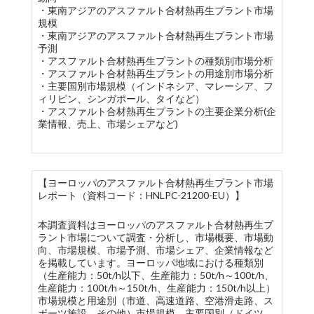
・東南アジアのアスファルト合材熱再生プラント市場
規模
・東南アジアのアスファルト合材熱再生プラント市場
予測
・アスファルト合材熱再生プラントの種類別市場分析
・アスファルト合材熱再生プラントの用途別市場分析
・主要国別市場規模（インドネシア、マレーシア、フ
ィリピン、シンガポール、タイなど）
・アスファルト合材熱再生プラントの主要企業分析(企
業情報、売上、市場シェアなど)
【ヨーロッパのアスファルト合材熱再生プラント市場
レポート（資料コード：HNLPC-21200-EU）】
本調査資料はヨーロッパのアスファルト合材熱再生プ
ラント市場について調査・分析し、市場概要、市場動
向、市場規模、市場予測、市場シェア、企業情報など
を掲載しています。ヨーロッパ地域における種類別
（生産能力：50t/h以下、生産能力：50t/h～100t/h、
生産能力：100t/h～150t/h、生産能力：150t/h以上）
市場規模と用途別（市道、高速道路、空港滑走路、ス
ポーツ施設、その他）市場規模、主要国別（ドイツ、