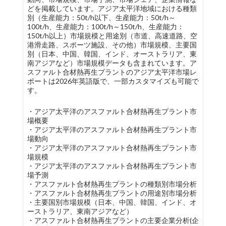
どを掲載しています。アジア太平洋地域における種類
別（生産能力：50t/h以下、生産能力：50t/h～
100t/h、生産能力：100t/h～150t/h、生産能力：
150t/h以上）市場規模と用途別（市道、高速道路、空
港滑走路、スポーツ施設、その他）市場規模、主要国
別（日本、中国、韓国、インド、オーストラリア、東
南アジアなど）市場規模データも含まれています。ア
スファルト合材熱再生プラントのアジア太平洋市場レ
ポートは2026年英語版で、一部カスタマイズも可能で
す。
・アジア太平洋のアスファルト合材熱再生プラント市
場概要
・アジア太平洋のアスファルト合材熱再生プラント市
場動向
・アジア太平洋のアスファルト合材熱再生プラント市
場規模
・アジア太平洋のアスファルト合材熱再生プラント市
場予測
・アスファルト合材熱再生プラントの種類別市場分析
・アスファルト合材熱再生プラントの用途別市場分析
・主要国別市場規模（日本、中国、韓国、インド、オ
ーストラリア、東南アジアなど）
・アスファルト合材熱再生プラントの主要企業分析(企