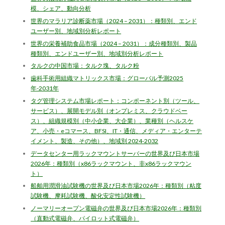
模、シェア、動向分析
世界のマラリア診断薬市場（2024 – 2031）：種類別、エンド
ユーザー別、地域別分析レポート
世界の栄養補助食品市場（2024 – 2031）：成分種類別、製品
種類別、エンドユーザー別、地域別分析レポート
タルクの中国市場：タルク塊、タルク粉
歯科手術用組織マトリックス市場：グローバル予測2025
年-2031年
タグ管理システム市場レポート：コンポーネント別（ツール、
サービス）、展開モデル別（オンプレミス、クラウドベー
ス）、組織規模別（中小企業、大企業）、業種別（ヘルスケ
ア、小売・eコマース、BFSI、IT・通信、メディア・エンターテ
イメント、製造、その他）、地域別 2024-2032
データセンター用ラックマウントサーバーの世界及び日本市場
2026年：種類別（x86ラックマウント、非x86ラックマウン
ト）
船舶用潤滑油試験機の世界及び日本市場2026年：種類別（粘度
試験機、摩耗試験機、酸化安定性試験機）
ノーマリーオープン電磁弁の世界及び日本市場2026年：種類別
（直動式電磁弁、パイロット式電磁弁）