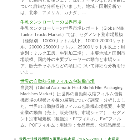
ヤーの動向と市場シェア、販売チャネルなどの項目に
ついて詳細な分析を行いました。地域・国別分析で
は、北米、アメリカ、カナダ、 …
牛乳タンクローリーの世界市場
牛乳タンクローリーの世界市場レポート（Global Milk
Tanker Trucks Market）では、セグメント別市場規模
（種類別：10000リットル以下、10000-20000リット
ル、20000-25000リットル、25000リットル以上；用
途別：ミルク工房、牛乳加工場）、主要地域と国別市
場規模、国内外の主要プレーヤーの動向と市場シェ
ア、販売チャネルなどの項目について詳細な分析を行
いま …
世界の自動熱収縮フィルム包装機市場
当資料（Global Automatic Heat Shrink Film Packaging
Machines Market）は世界の自動熱収縮フィルム包装
機市場の現状と今後の展望について調査・分析しまし
た。世界の自動熱収縮フィルム包装機市場概要、主要
企業の動向（売上、販売価格、市場シェア）、セグメ
ント別市場規模（種類別：PEフィルム、PVCフィル
ム、POFフィルム；用途別：食品産業、化粧品産業 …
世界の法執行機関＆軍用衣料市場（2026～2033）：市場規