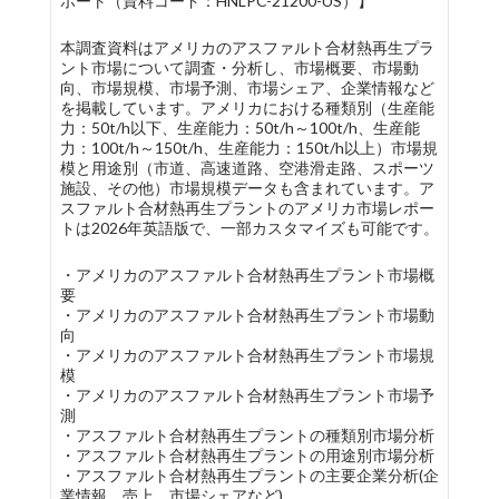
ポート（資料コード：HNLPC-21200-US）】
本調査資料はアメリカのアスファルト合材熱再生プラ
ント市場について調査・分析し、市場概要、市場動
向、市場規模、市場予測、市場シェア、企業情報など
を掲載しています。アメリカにおける種類別（生産能
力：50t/h以下、生産能力：50t/h～100t/h、生産能
力：100t/h～150t/h、生産能力：150t/h以上）市場規
模と用途別（市道、高速道路、空港滑走路、スポーツ
施設、その他）市場規模データも含まれています。ア
スファルト合材熱再生プラントのアメリカ市場レポー
トは2026年英語版で、一部カスタマイズも可能です。
・アメリカのアスファルト合材熱再生プラント市場概
要
・アメリカのアスファルト合材熱再生プラント市場動
向
・アメリカのアスファルト合材熱再生プラント市場規
模
・アメリカのアスファルト合材熱再生プラント市場予
測
・アスファルト合材熱再生プラントの種類別市場分析
・アスファルト合材熱再生プラントの用途別市場分析
・アスファルト合材熱再生プラントの主要企業分析(企
業情報、売上、市場シェアなど)