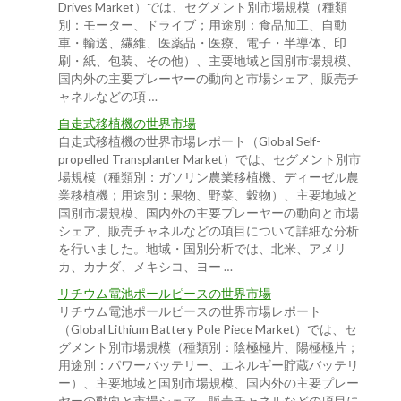
Drives Market）では、セグメント別市場規模（種類
別：モーター、ドライブ；用途別：食品加工、自動
車・輸送、繊維、医薬品・医療、電子・半導体、印
刷・紙、包装、その他）、主要地域と国別市場規模、
国内外の主要プレーヤーの動向と市場シェア、販売チ
ャネルなどの項 …
自走式移植機の世界市場
自走式移植機の世界市場レポート（Global Self-
propelled Transplanter Market）では、セグメント別市
場規模（種類別：ガソリン農業移植機、ディーゼル農
業移植機；用途別：果物、野菜、穀物）、主要地域と
国別市場規模、国内外の主要プレーヤーの動向と市場
シェア、販売チャネルなどの項目について詳細な分析
を行いました。地域・国別分析では、北米、アメリ
カ、カナダ、メキシコ、ヨー …
リチウム電池ポールピースの世界市場
リチウム電池ポールピースの世界市場レポート
（Global Lithium Battery Pole Piece Market）では、セ
グメント別市場規模（種類別：陰極極片、陽極極片；
用途別：パワーバッテリー、エネルギー貯蔵バッテリ
ー）、主要地域と国別市場規模、国内外の主要プレー