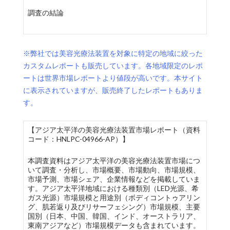
調査の結論
※弊社では美容光療法装置を対象に特定の地域に絞った
カスタムレポートも販売しています。各地域限定のレポ
ートは世界市場レポートより値段が高いです。本サイト
に表示されていますが、販売終了したレポートもありま
す。
【アジア太平洋の美容光療法装置市場レポート（資料
コード：HNLPC-04966-AP）】
本調査資料はアジア太平洋の美容光療法装置市場につ
いて調査・分析し、市場概要、市場動向、市場規模、
市場予測、市場シェア、企業情報などを掲載していま
す。アジア太平洋地域における種類別（LED光源、希
ガス光源）市場規模と用途別（ボディコントゥアリン
グ、肌若返り及びリサーフェシング）市場規模、主要
国別（日本、中国、韓国、インド、オーストラリア、
東南アジアなど）市場規模データも含まれています。