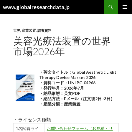
検
www.globalresearchdata.jp
索
コ
メインメ
ン
ニュー
テ
ン
世界
,
産業装置
,
調査資料
ツ
美容光療法装置の世界
へ
市場2026年
ス
キ
ッ
プ
・英文タイトル：Global Aesthetic Light
Therapy Device Market 2026
・資料コード：HNLPC-04966
・発行年月：2026年7月
・納品形態：英文PDF
・納品方法：Eメール（注文後2日~3日）
・産業分類：産業装置
・ライセンス種類
1名閲覧ライ
お問い合わせフォーム（お見積・サ