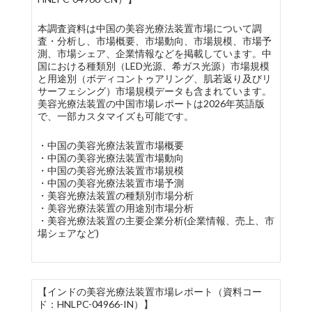
本調査資料は中国の美容光療法装置市場について調
査・分析し、市場概要、市場動向、市場規模、市場予
測、市場シェア、企業情報などを掲載しています。中
国における種類別（LED光源、希ガス光源）市場規模
と用途別（ボディコントゥアリング、肌若返り及びリ
サーフェシング）市場規模データも含まれています。
美容光療法装置の中国市場レポートは2026年英語版
で、一部カスタマイズも可能です。
・中国の美容光療法装置市場概要
・中国の美容光療法装置市場動向
・中国の美容光療法装置市場規模
・中国の美容光療法装置市場予測
・美容光療法装置の種類別市場分析
・美容光療法装置の用途別市場分析
・美容光療法装置の主要企業分析(企業情報、売上、市
場シェアなど)
【インドの美容光療法装置市場レポート（資料コー
ド：HNLPC-04966-IN）】