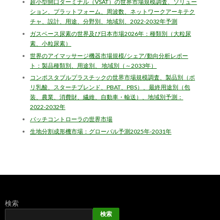
超小型開口ターミナル（VSAT）の世界市場規模調査、ソリュー
ション、プラットフォーム、周波数、ネットワークアーキテク
チャ、設計、用途、分野別、地域別、2022-2032年予測
ガスベース尿素の世界及び日本市場2026年：種類別（大粒尿
素、小粒尿素）
世界のアイマッサージ機器市場規模/シェア/動向分析レポー
ト：製品種類別、用途別、 地域別（～2033年）
コンポスタブルプラスチックの世界市場規模調査、製品別（ポ
リ乳酸、スターチブレンド、PBAT、PBS）、最終用途別（包
装、農業、消費財、繊維、自動車・輸送）、地域別予測：
2022-2032年
バッチコントローラの世界市場
生地分割成形機市場：グローバル予測2025年-2031年
検索
検索