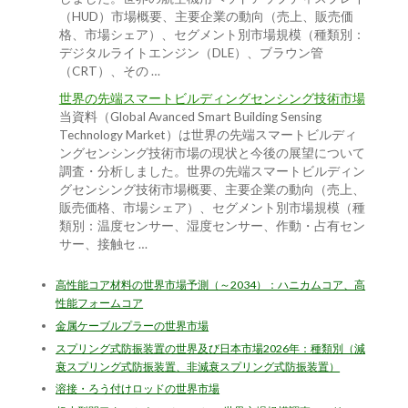
（HUD）市場概要、主要企業の動向（売上、販売価
格、市場シェア）、セグメント別市場規模（種類別：
デジタルライトエンジン（DLE）、ブラウン管
（CRT）、その …
世界の先端スマートビルディングセンシング技術市場
当資料（Global Avanced Smart Building Sensing
Technology Market）は世界の先端スマートビルディ
ングセンシング技術市場の現状と今後の展望について
調査・分析しました。世界の先端スマートビルディン
グセンシング技術市場概要、主要企業の動向（売上、
販売価格、市場シェア）、セグメント別市場規模（種
類別：温度センサー、湿度センサー、作動・占有セン
サー、接触セ …
高性能コア材料の世界市場予測（～2034）：ハニカムコア、高
性能フォームコア
金属ケーブルプラーの世界市場
スプリング式防振装置の世界及び日本市場2026年：種類別（減
衰スプリング式防振装置、非減衰スプリング式防振装置）
溶接・ろう付けロッドの世界市場