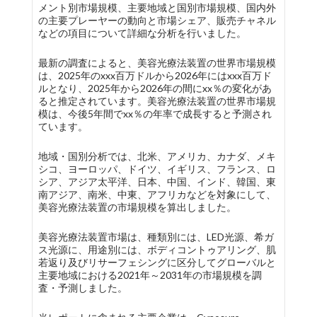
メント別市場規模、主要地域と国別市場規模、国内外
の主要プレーヤーの動向と市場シェア、販売チャネル
などの項目について詳細な分析を行いました。
最新の調査によると、美容光療法装置の世界市場規模
は、2025年のxxx百万ドルから2026年にはxxx百万ド
ルとなり、2025年から2026年の間にxx％の変化があ
ると推定されています。美容光療法装置の世界市場規
模は、今後5年間でxx％の年率で成長すると予測され
ています。
地域・国別分析では、北米、アメリカ、カナダ、メキ
シコ、ヨーロッパ、ドイツ、イギリス、フランス、ロ
シア、アジア太平洋、日本、中国、インド、韓国、東
南アジア、南米、中東、アフリカなどを対象にして、
美容光療法装置の市場規模を算出しました。
美容光療法装置市場は、種類別には、LED光源、希ガ
ス光源に、用途別には、ボディコントゥアリング、肌
若返り及びリサーフェシングに区分してグローバルと
主要地域における2021年～2031年の市場規模を調
査・予測しました。