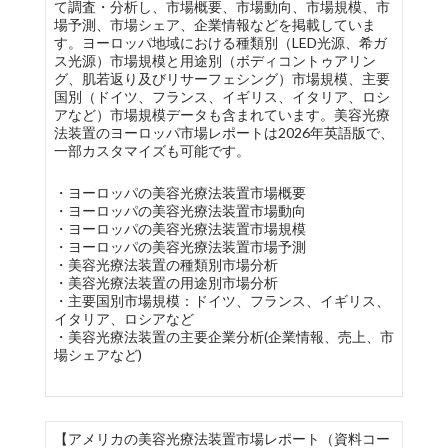
て調査・分析し、市場概要、市場動向、市場規模、市
場予測、市場シェア、企業情報などを掲載していま
す。ヨーロッパ地域における種類別（LED光源、希ガ
ス光源）市場規模と用途別（ボディコントゥアリン
グ、肌若返り及びリサーフェシング）市場規模、主要
国別（ドイツ、フランス、イギリス、イタリア、ロシ
アなど）市場規模データも含まれています。美容光療
法装置のヨーロッパ市場レポートは2026年英語版で、
一部カスタマイズも可能です。
・ヨーロッパの美容光療法装置市場概要
・ヨーロッパの美容光療法装置市場動向
・ヨーロッパの美容光療法装置市場規模
・ヨーロッパの美容光療法装置市場予測
・美容光療法装置の種類別市場分析
・美容光療法装置の用途別市場分析
・主要国別市場規模：ドイツ、フランス、イギリス、
イタリア、ロシアなど
・美容光療法装置の主要企業分析(企業情報、売上、市
場シェアなど)
【アメリカの美容光療法装置市場レポート（資料コー