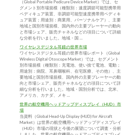
（Global Portable Pedicure Device Market）では、セ
グメント別市場規模（種類別：速度調節可能型携帯用
ペディキュア装置、非調節可能型速度携帯用ペディキ
ュア装置；用途別：商業用、パーソナルケア）、主要
地域と国別市場規模、国内外の主要プレーヤーの動向
と市場シェア、販売チャネルなどの項目について詳細
な分析を行いました。地域・国 …
ワイヤレスデジタル耳鏡の世界市場
ワイヤレスデジタル耳鏡の世界市場レポート（Global
Wireless Digital Otoscope Market）では、セグメント
別市場規模（種類別：充電池、使い捨て電池、電動；
用途別：病院、耳鼻咽喉科、在宅医療、その他）、主
要地域と国別市場規模、国内外の主要プレーヤーの動
向と市場シェア、販売チャネルなどの項目について詳
細な分析を行いました。地域・国別分析では、北米、
アメリカ、カナダ、メキ …
世界の航空機用ヘッドアップディスプレイ（HUD）市
場
当資料（Global Head-Up Display (HUD) for Aircraft
Market）は世界の航空機用ヘッドアップディスプレイ
（HUD）市場の現状と今後の展望について調査・分析
しました。世界の航空機用ヘッドアップディスプレイ