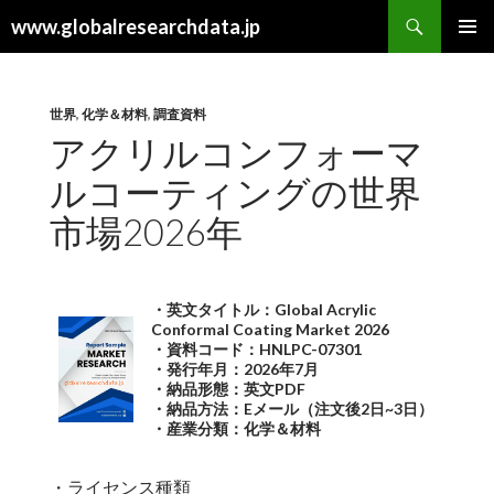
検
www.globalresearchdata.jp
索
コ
メインメ
ン
ニュー
テ
ン
世界
,
化学＆材料
,
調査資料
ツ
アクリルコンフォーマ
へ
ルコーティングの世界
ス
キ
市場2026年
ッ
プ
・英文タイトル：Global Acrylic
Conformal Coating Market 2026
・資料コード：HNLPC-07301
・発行年月：2026年7月
・納品形態：英文PDF
・納品方法：Eメール（注文後2日~3日）
・産業分類：化学＆材料
・ライセンス種類