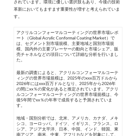
されています。環境に優しい選択肢もあり、今後の技術
革新においてもますます重要性が増すと考えられていま
す。
アクリルコンフォーマルコーティングの世界市場レポ
ート（Global Acrylic Conformal Coating Market）で
は、セグメント別市場規模、主要地域と国別市場規
模、国内外の主要プレーヤーの動向と市場シェア、販
売チャネルなどの項目について詳細な分析を行いまし
た。
最新の調査によると、アクリルコンフォーマルコーテ
ィングの世界市場規模は、2025年のxxx百万ドルから
2026年にはxxx百万ドルとなり、2025年から2026年
の間にxx％の変化があると推定されています。アクリ
ルコンフォーマルコーティングの世界市場規模は、今
後5年間でxx％の年率で成長すると予測されていま
す。
地域・国別分析では、北米、アメリカ、カナダ、メキ
シコ、ヨーロッパ、ドイツ、イギリス、フランス、ロ
シア、アジア太平洋、日本、中国、インド、韓国、東
南アジア、南米、中東、アフリカなどを対象にして、