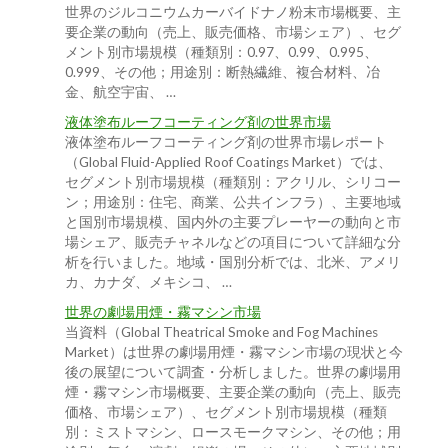
世界のジルコニウムカーバイドナノ粉末市場概要、主
要企業の動向（売上、販売価格、市場シェア）、セグ
メント別市場規模（種類別：0.97、0.99、0.995、
0.999、その他；用途別：断熱繊維、複合材料、冶
金、航空宇宙、 …
液体塗布ルーフコーティング剤の世界市場
液体塗布ルーフコーティング剤の世界市場レポート
（Global Fluid-Applied Roof Coatings Market）では、
セグメント別市場規模（種類別：アクリル、シリコー
ン；用途別：住宅、商業、公共インフラ）、主要地域
と国別市場規模、国内外の主要プレーヤーの動向と市
場シェア、販売チャネルなどの項目について詳細な分
析を行いました。地域・国別分析では、北米、アメリ
カ、カナダ、メキシコ、 …
世界の劇場用煙・霧マシン市場
当資料（Global Theatrical Smoke and Fog Machines
Market）は世界の劇場用煙・霧マシン市場の現状と今
後の展望について調査・分析しました。世界の劇場用
煙・霧マシン市場概要、主要企業の動向（売上、販売
価格、市場シェア）、セグメント別市場規模（種類
別：ミストマシン、ロースモークマシン、その他；用