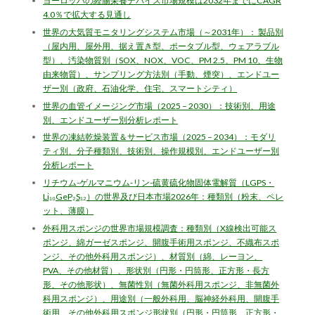
ヨーロッパの経腸栄養デバイス市場規模は2032年までにCAGR
4.0％で拡大する見通し
世界の大気質モニタリングシステム市場（～2031年）： 製品別
（屋内用、屋外用、据え置き型、ポータブル型、ウェアラブル
型）、汚染物質別（SOX、NOX、VOC、PM 2.5、PM 10、生物
由来物質）、サンプリング方法別（手動、煙突）、エンドユー
ザー別（政府、石油化学、住宅、スマートシティ）
世界の血管イメージング市場（2025 – 2030）：技術別、用途
別、エンドユーザー別分析レポート
世界の凍結乾燥装置＆サービス市場（2025 – 2034）：モダリ
ティ別、分子種類別、技術別、操作規模別、エンドユーザー別
分析レポート
リチウム-ゲルマニウム-リン-硫黄硫化物固体電解質（LGPS・
Li₁₀GeP₂S₁₂）の世界及び日本市場2026年：種類別（粉末、ペレ
ット、薄膜）
外科用スポンジの世界市場規模調査：種類別（X線検出可能ス
ポンジ、綿ガーゼスポンジ、開腹手術用スポンジ、不織布スポ
ンジ、その他外科用スポンジ）、材質別（綿、レーヨン、
PVA、その他材質）、形状別（円形・円筒形、正方形・長方
形、その他形状）、無菌性別（無菌外科用スポンジ、非無菌外
科用スポンジ）、用途別（一般外科用、脳神経外科用、開腹手
術用、その他外科用スポンジ形状別（円形・円筒形、正方形・