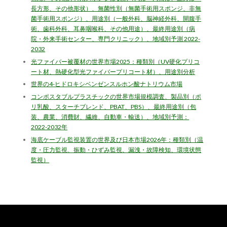
長方形、その他形状）、無菌性別（無菌手術用スポンジ、非無
菌手術用スポンジ）、用途別（一般外科、脳神経外科、開腹手
術、歯科外科、耳鼻咽喉科、その他用途）、最終用途別（病
院・外来手術センター、専門クリニック）、地域別予測 2022-
2032
光ファイバー被覆材の世界市場2025：種類別（UV硬化プリコ
ート材、熱硬化型光ファイバープリコート材）、用途別分析
世界の4-ヒドロキシベンゼンスルホン酸ナトリウム市場
コンポスタブルプラスチックの世界市場規模調査、製品別（ポ
リ乳酸、スターチブレンド、PBAT、PBS）、最終用途別（包
装、農業、消費財、繊維、自動車・輸送）、地域別予測：
2022-2032年
海底ケーブル監視装置の世界及び日本市場2026年：種類別（温
度・圧力監視、振動・ひずみ監視、漏洩・故障検知、環境状態
監視）