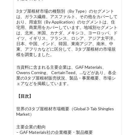
3タブ屋根材市場の種類別（By Type）のセグメント
は、ガラス繊維、アスファルト、その他をカバーして
おり、用途別（By Application）のセグメントは、住
宅用、商業用をカバーしています。地域別セグメント
は、北米、米国、カナダ、メキシコ、ヨーロッパ、ド
イツ、イギリス、フランス、ロシア、アジア太平洋、
日本、中国、インド、韓国、東南アジア、南米、中
東、アフリカなどに区分して、3タブ屋根材の市場規
模を調査しました。
当資料に含まれる主要企業は、GAF Materials、
Owens Corning、 CertainTeed、…などがあり、各企
業の3タブ屋根材販売状況、製品・事業概要、市場シ
ェアなどを掲載しています。
【目次】
世界の3タブ屋根材市場概要（Global 3-Tab Shingles
Market）
主要企業の動向
– GAF Materials社の企業概要・製品概要