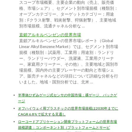
スコープ市場概要、主要企業の動向（売上、販売価
格、市場シェア）、セグメント別市場規模（種類別：
オープンカテゴリー、ターゲットカテゴリー；用途
別：Fクラス射撃、戦術射撃、狩猟射撃）、主要地域
別市場規模、流通チャネル分析な …
直鎖アルキルベンゼンの世界市場
直鎖アルキルベンゼンの世界市場レポート（Global
Linear Alkyl Benzene Market）では、セグメント別市場
規模（種類別：試薬用、工業用；用途別：ランドリ
ー、ランドリーパウダー、洗濯液、工業用クリーナ
ー、家庭用クリーナー、その他）、主要地域と国別市
場規模、国内外の主要プレーヤーの動向と市場シェ
ア、販売チャネルなどの項目について詳細な分析を行
いました。地域・国別分析では、北米 …
半導体ひずみゲージ式センサの中国市場：裸ゲージ、バックゲ
ージ
オフハイウェイ用プラスチックの世界市場規模は2030年までに
CAGR 6.8％で拡大する見通し
ローコードアプリケーション開発プラットフォームの世界市場
規模調査：コンポーネント別（プラットフォームとサービ