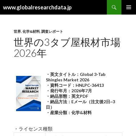
検
www.globalresearchdata.jp
索
コ
メインメ
ン
ニュー
テ
ン
世界
,
化学&材料
,
調査レポート
ツ
世界の3タブ屋根材市場
へ
2026年
ス
キ
ッ
プ
・英文タイトル：Global 3-Tab
Shingles Market 2026
・資料コード：HNLPC-36413
・発行年月：2026年7月
・納品形態：英文PDF
・納品方法：Eメール（注文後2日~3
日）
・産業分類：化学&材料
・ライセンス種類