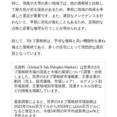
特に、強風や大雪の多い地域では、他の屋根材と比較し
て耐久性が劣る場合があるため、事前に地域の気候を考
慮した選定が重要です。また、適切なメンテナンスを行
わないと、早期に劣化が進むこともあるため、定期的な
点検と必要な修理を行うことが求められます。
総じて、3タブ屋根材は、手頃な価格と高い機能性を兼ね
備えた屋根材であり、多くの住宅にとって理想的な選択
肢となっています。
当資料（Global 3-Tab Shingles Market）は世界の3タ
ブ屋根材市場の現状と今後の展望について調査・分析
しました。世界の3タブ屋根材市場概要、主要企業の
動向（売上、販売価格、市場シェア）、セグメント別
市場規模、主要地域別市場規模、流通チャネル分析な
どの情報を掲載しています。
最新調査によると、世界の3タブ屋根材市場規模は
2025年のxxx百万ドルから2026年にはxxx百万ドルに
なると推定され、今後5年間の年平均成長率はxx%と
予想されます。