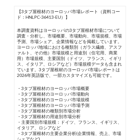
【3タブ屋根材のヨーロッパ市場レポート（資料コー
ド：HNLPC-36413-EU）】
本調査資料はヨーロッパの3タブ屋根材市場について
調査・分析し、市場概要、市場動向、市場規模、市場
予測、市場シェア、企業情報などを掲載しています。
ヨーロッパ地域における種類別（ガラス繊維、アスフ
ァルト、その他）市場規模と用途別（住宅用、商業
用）市場規模、主要国別（ドイツ、フランス、イギリ
ス、イタリア、ロシアなど）市場規模データも含まれ
ています。3タブ屋根材のヨーロッパ市場レポートは
2026年英語版で、一部カスタマイズも可能です。
・3タブ屋根材のヨーロッパ市場概要
・3タブ屋根材のヨーロッパ市場動向
・3タブ屋根材のヨーロッパ市場規模
・3タブ屋根材のヨーロッパ市場予測
・3タブ屋根材の種類別市場分析
・3タブ屋根材の用途別市場分析
・主要国別市場規模：ドイツ、フランス、イギリス、
イタリア、ロシアなど
・3タブ屋根材の主要企業分析(企業情報、売上、市場
シェアなど)