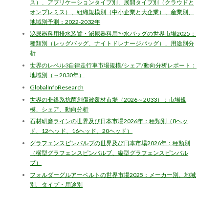
ス）、アプリケーションタイプ別、展開タイプ別（クラウドと
オンプレミス）、組織規模別（中小企業と大企業）、産業別、
地域別予測：2022-2032年
泌尿器科用排水装置・泌尿器科用排水バッグの世界市場2025：
種類別（レッグバッグ、ナイトドレナージバッグ）、用途別分
析
世界のレベル3自律走行車市場規模/シェア/動向分析レポート：
地域別（～2030年）
GlobalInfoResearch
世界の非銀系抗菌創傷被覆材市場（2026～2033）：市場規
模、シェア、動向分析
石材研磨ラインの世界及び日本市場2026年：種類別（8ヘッ
ド、12ヘッド、16ヘッド、20ヘッド）
グラフェンスピンバルブの世界及び日本市場2026年：種類別
（横型グラフェンスピンバルブ、縦型グラフェンスピンバル
ブ）
フォルダーグルアーベルトの世界市場2025：メーカー別、地域
別、タイプ・用途別