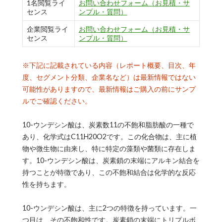
1名閲覧ライ
お問い合わせフォーム（お見積・サ
センス
ンプル・質問）
企業閲覧ライ
お問い合わせフォーム（お見積・サ
センス
ンプル・質問）
※下記に記載されている内容（レポート概要、目次、年
度、セグメント分類、企業名など）は最新情報ではない
可能性がありますので、最新情報はご購入の前にサンプ
ルでご確認ください。
10-ウンデシン酸は、炭素数11の不飽和脂肪酸の一種で
あり、化学式はC11H20O2です。この化合物は、主に植
物や微生物に由来し、特に特定の藻類や菌類に存在しま
す。10-ウンデシン酸は、炭素鎖の末端にアルキン結合を
持つことが特徴であり、この不飽和結合は化学的な反応
性を持ちます。
10-ウンデシン酸は、主に2つの特徴を持っています。一
つ目は、その不飽和性です。炭素鎖の末端にトリプルボ