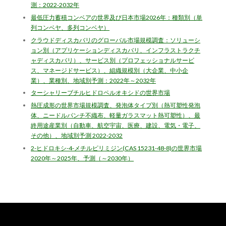
測：2022-2032年
最低圧力蓄積コンベアの世界及び日本市場2026年：種類別（単
列コンベヤ、多列コンベヤ）
クラウドディスカバリのグローバル市場規模調査：ソリューシ
ョン別（アプリケーションディスカバリ、インフラストラクチ
ャディスカバリ）、サービス別（プロフェッショナルサービ
ス、マネージドサービス）、組織規模別（大企業、中小企
業）、業種別、地域別予測：2022年～2032年
ターシャリーブチルヒドロペルオキシドの世界市場
熱圧成形の世界市場規模調査、発泡体タイプ別（熱可塑性発泡
体、ニードルパンチ不織布、軽量ガラスマット熱可塑性）、最
終用途産業別（自動車、航空宇宙、医療、建設、電気・電子、
その他）、地域別予測 2022-2032
2-ヒドロキシ-4-メチルピリミジン(CAS 15231-48-8)の世界市場
2020年～2025年、予測（～2030年）