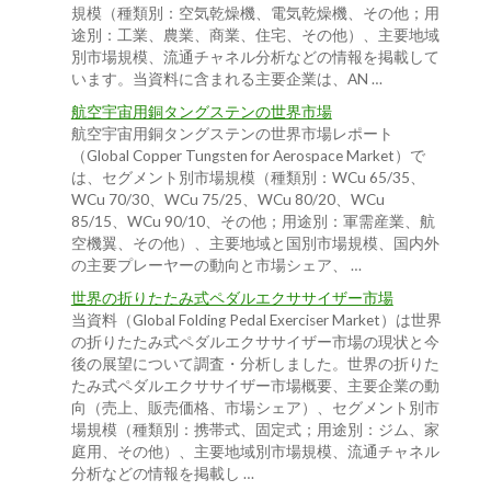
規模（種類別：空気乾燥機、電気乾燥機、その他；用
途別：工業、農業、商業、住宅、その他）、主要地域
別市場規模、流通チャネル分析などの情報を掲載して
います。当資料に含まれる主要企業は、AN …
航空宇宙用銅タングステンの世界市場
航空宇宙用銅タングステンの世界市場レポート
（Global Copper Tungsten for Aerospace Market）で
は、セグメント別市場規模（種類別：WCu 65/35、
WCu 70/30、WCu 75/25、WCu 80/20、WCu
85/15、WCu 90/10、その他；用途別：軍需産業、航
空機翼、その他）、主要地域と国別市場規模、国内外
の主要プレーヤーの動向と市場シェア、 …
世界の折りたたみ式ペダルエクササイザー市場
当資料（Global Folding Pedal Exerciser Market）は世界
の折りたたみ式ペダルエクササイザー市場の現状と今
後の展望について調査・分析しました。世界の折りた
たみ式ペダルエクササイザー市場概要、主要企業の動
向（売上、販売価格、市場シェア）、セグメント別市
場規模（種類別：携帯式、固定式；用途別：ジム、家
庭用、その他）、主要地域別市場規模、流通チャネル
分析などの情報を掲載し …