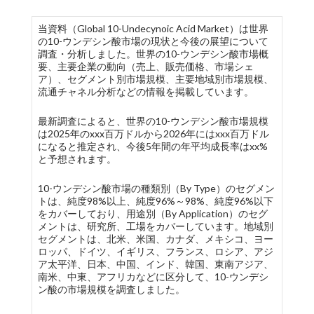
当資料（Global 10-Undecynoic Acid Market）は世界
の10-ウンデシン酸市場の現状と今後の展望について
調査・分析しました。世界の10-ウンデシン酸市場概
要、主要企業の動向（売上、販売価格、市場シェ
ア）、セグメント別市場規模、主要地域別市場規模、
流通チャネル分析などの情報を掲載しています。
最新調査によると、世界の10-ウンデシン酸市場規模
は2025年のxxx百万ドルから2026年にはxxx百万ドル
になると推定され、今後5年間の年平均成長率はxx%
と予想されます。
10-ウンデシン酸市場の種類別（By Type）のセグメン
トは、純度98%以上、純度96%～98%、純度96%以下
をカバーしており、用途別（By Application）のセグ
メントは、研究所、工場をカバーしています。地域別
セグメントは、北米、米国、カナダ、メキシコ、ヨー
ロッパ、ドイツ、イギリス、フランス、ロシア、アジ
ア太平洋、日本、中国、インド、韓国、東南アジア、
南米、中東、アフリカなどに区分して、10-ウンデシ
ン酸の市場規模を調査しました。