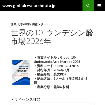
検
www.globalresearchdata.jp
索
コ
メインメ
ン
ニュー
テ
ン
世界
,
化学&材料
,
調査レポート
ツ
世界の10-ウンデシン酸
へ
市場2026年
ス
キ
ッ
プ
・英文タイトル：Global 10-
Undecynoic Acid Market 2026
・資料コード：HNLPC-47816
・発行年月：2026年7月
・納品形態：英文PDF
・納品方法：Eメール（注文後2日~3
日）
・産業分類：化学&材料
・ライセンス種類