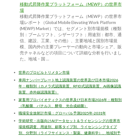
移動式昇降作業プラットフォーム（MEWP）の世界市
場
移動式昇降作業プラットフォーム（MEWP）の世界市
場レポート（Global Mobile Elevating Work Platform
(MEWP) Market）では、セグメント別市場規模（種類
別：ブームリフト、シザーリフト；用途別：都市、通
信、建設、工業、その他）、主要地域と国別市場規
模、国内外の主要プレーヤーの動向と市場シェア、販
売チャネルなどの項目について詳細な分析を行いまし
た。地域・国 …
世界のプロピルトリメタン市場
車両ナンバープレート地上認識装置の世界及び日本市場2026
年：種類別（カメラ式認識装置、RFID式認識装置、AI画像認識
装置、赤外線認識装置）
家畜用プロバイオティクスの世界及び日本市場2026年：種類別
（乳酸菌、バチルス、酵母、光合成細菌）
職場安全放射計市場：グローバル予測2025年-2031年
学術研究・出版向けAIデータセット＆ライセンシングの世界市
場規模調査、用途別、顧客タイプ別、ライセンシングタイプ
別、分野別（ライフサイエンス・製薬、健康科学）、地域別予